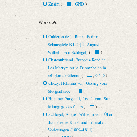
Znaim
(
,
GND
)
Works
Calderón de la Barca, Pedro:
Schauspiele Bd. 2 [Ü: August
Wilhelm von Schlegel]
(
)
Chateaubriand, François-René de:
Les Martyrs ou le Triomphe de la
religion chrétienne
(
,
GND
)
Chézy, Helmina von: Gesang vom
Morgenlande
(
)
Hammer-Purgstall, Joseph von: Sur
le langage des fleurs
(
)
Schlegel, August Wilhelm von: Über
dramatische Kunst und Litteratur.
Vorlesungen (1809–1811)