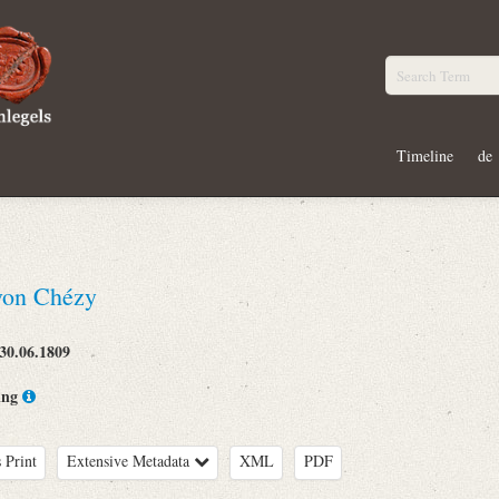
Timeline
de
von Chézy
30.06.1809
ing
 Print
Extensive Metadata
XML
PDF