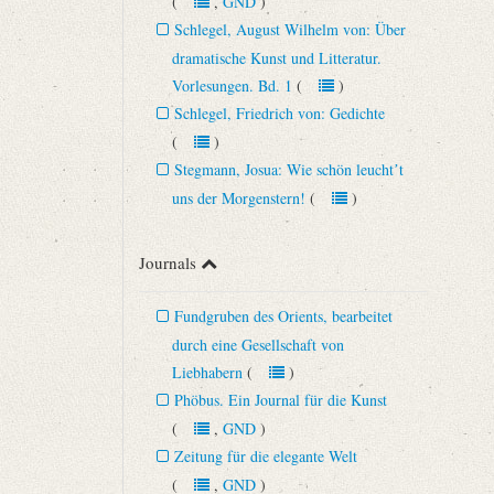
(
,
GND
)
Schlegel, August Wilhelm von: Über
dramatische Kunst und Litteratur.
Vorlesungen. Bd. 1
(
)
Schlegel, Friedrich von: Gedichte
(
)
Stegmann, Josua: Wie schön leuchtʼt
uns der Morgenstern!
(
)
Journals
Fundgruben des Orients, bearbeitet
durch eine Gesellschaft von
Liebhabern
(
)
Phöbus. Ein Journal für die Kunst
(
,
GND
)
Zeitung für die elegante Welt
(
,
GND
)