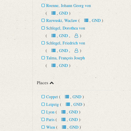
Roenne, Johann Georg von
(
,
GND
)
Rzewuski, Waclaw
(
,
GND
)
Schlegel, Dorothea von
(
,
GND
,
)
Schlegel, Friedrich von
(
,
GND
,
)
Talma, François Joseph
(
,
GND
)
Places
Coppet
(
,
GND
)
Leipzig
(
,
GND
)
Lyon
(
,
GND
)
Paris
(
,
GND
)
Wien
(
,
GND
)