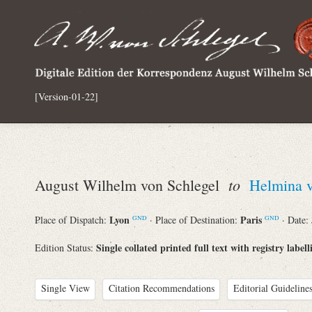
[Version-01-22]
to
August Wilhelm von Schlegel
Helmina 
Lyon
Paris
Place of Dispatch:
· Place of Destination:
· Date:
GND
GND
Single collated printed full text with registry labell
Edition Status:
Single View
Citation Recommendations
Editorial Guidelines