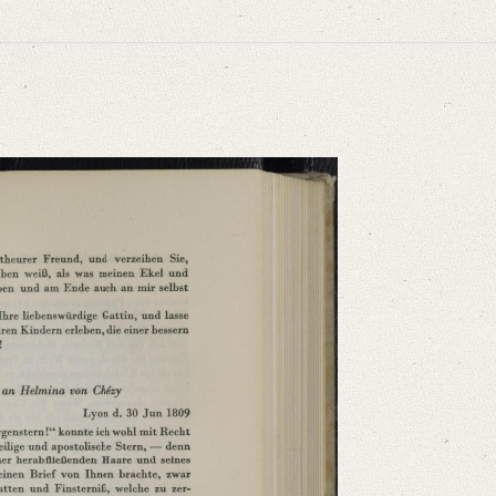
niversitätsbibliothek
ammelt und erläutert durch Josef Körner. Bd. 1. Zürich u.a. 1930, S. 237‒238
 Recht singen und sagen, da mir [...]“