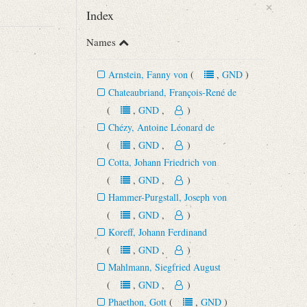
×
Index
Names
Arnstein, Fanny von
(
,
GND
)
Chateaubriand, François-René de
(
,
GND
,
)
Chézy, Antoine Léonard de
(
,
GND
,
)
Cotta, Johann Friedrich von
(
,
GND
,
)
.
Hammer-Purgstall, Joseph von
(
,
GND
,
)
Koreff, Johann Ferdinand
(
,
GND
,
)
Mahlmann, Siegfried August
(
,
GND
,
)
Phaethon, Gott
(
,
GND
)