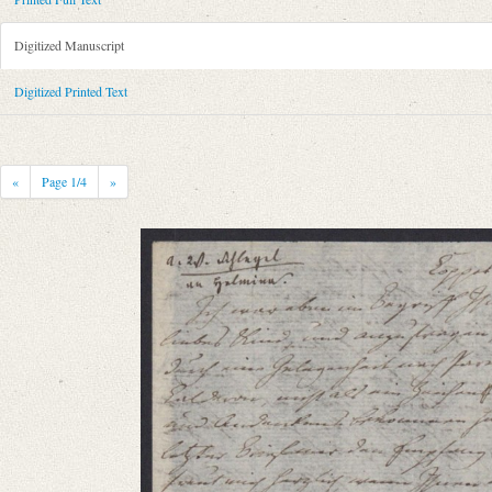
Metadata Concerning Header
Sender: August Wilhelm von Schlegel
Digitized Manuscript
Recipient: Helmina von Chézy
Place of Dispatch: Coppet
GND
Digitized Printed Text
Place of Destination: Paris
GND
Date: 06.10.1809
Notations: Empfangsort erschlossen.
«
Page
1
/4
»
Printed Text
Provider: Dresden, Sächsische Landesbibliothek - Staats- und Universitä
OAI Id: 343347008
Bibliography: Briefe von und an August Wilhelm Schlegel. Gesammelt un
Incipit: „[1] Coppet d. 6 Oct. [180]9
Ich war eben im Begriff Ihnen zu schreiben, liebes Kind, und anzufragen
Manuscript
Provider: Kraków, Biblioteka Jagiellońska
Language
German