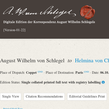
[Version-01-22]
to
August Wilhelm von Schlegel
Helmina von C
Coppet
Paris
06.10
Place of Dispatch:
· Place of Destination:
· Date:
GND
GND
Single collated printed full text with registry labelling
Edition Status:
Single View
Citation Recommendations
Editorial Guidelines Print
Printed Full Text