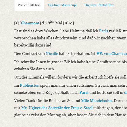
Metadata Concerning Header
Printed Full Text
Digitized Manuscript
Digitized Printed Text
Sender: August Wilhelm von Schlegel
Recipient: Helmina von Chézy
ten
[1] [
Chaumont
] d. 18
Mai [1810]
Place of Dispatch: Chaumont-sur-Loire
GND
Fast sind es drey Wochen, liebe Helmina daß ich
Paris
verließ, u
Place of Destination: Paris
GND
versprochen habe alles durchzusehn, und daß wir nachher, wenn i
Date: 18.05.1810
bereitwillig dazu sind.
Notations: Datum (Jahr) erschlossen.
Den Contract von
Nicolle
habe ich erhalten. Ist
HE. von Chamiss
Printed Text
Ich schreibe Ihnen in großer Eil: ich habe keine Gemüthsruhe bi
Provider: Dresden, Sächsische Landesbibliothek - Staats- und U
erhalten Sie dann auch.
OAI Id: 343347008
Um des Himmels willen, fördern wir die Arbeit! Ich hoffe sie sol
Bibliography: Briefe von und an August Wilhelm Schlegel. Ges
Im
Publicisten
spielt man mir einen seltsamen Streich: man schre
Incipit: „[1] [Chaumont] d. 18ten Mai [1810]
schicke eben eine Rüge deßhalb nach
Paris
und hoffe sie soll in
d
Fast sind es drey Wochen, liebe Helmina daß ich Paris verließ
Vielen Dank für die Bücher an Sie und
Mlle Mendelsohn
. Doch e
Manuscript
mir
Mr. Uginet der Secretär
der Frau v. Stael
mitbringen, der eb
Provider: Kraków, Biblioteka Jagiellońska
glaube er reist den Montag ab, aber lassen Sie sich in dem Haus
Language