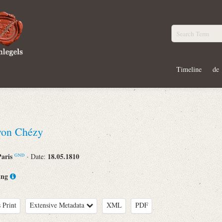
Timeline
de
von Chézy
Paris
18.05.1810
· Date:
GND
ing
 Print
Extensive Metadata
XML
PDF