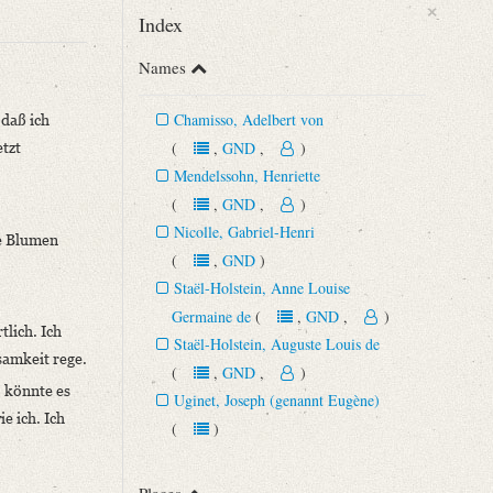
×
Index
Names
Chamisso, Adelbert von
 daß ich
(
,
GND
,
)
etzt
Mendelssohn, Henriette
(
,
GND
,
)
Nicolle, Gabriel-Henri
ie Blumen
(
,
GND
)
Staël-Holstein, Anne Louise
Germaine de
(
,
GND
,
)
lich. Ich
Staël-Holstein, Auguste Louis de
samkeit rege.
(
,
GND
,
)
o könnte es
Uginet, Joseph (genannt Eugène)
e ich. Ich
(
)