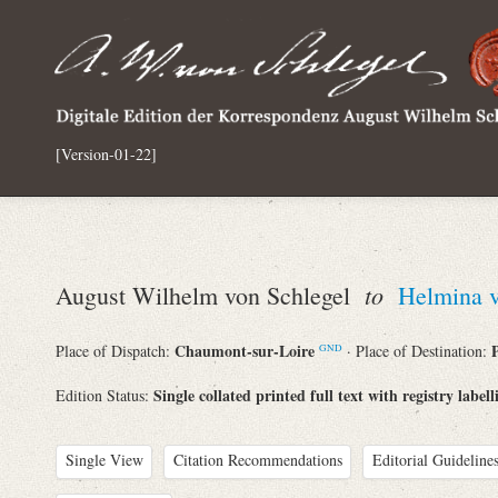
[Version-01-22]
to
August Wilhelm von Schlegel
Helmina 
Chaumont-sur-Loire
Place of Dispatch:
· Place of Destination:
GND
Single collated printed full text with registry labell
Edition Status:
Single View
Citation Recommendations
Editorial Guidelines