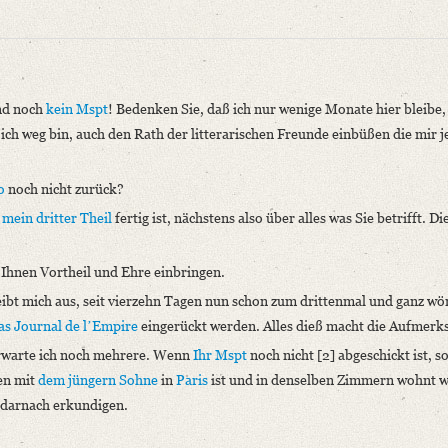
nd noch
kein Mspt
! Bedenken Sie, daß ich nur wenige Monate hier bleibe,
ch weg bin, auch den Rath der litterarischen Freunde einbüßen die mir j
o
noch nicht zurück?
s
mein dritter Theil
fertig ist, nächstens also über alles was Sie betrifft. D
niversitätsbibliothek
l Ihnen Vortheil und Ehre einbringen.
ammelt und erläutert durch Josef Körner. Bd. 1. Zürich u.a. 1930, S. 256.
ibt mich aus, seit vierzehn Tagen nun schon zum drittenmal und ganz wört
as Journal de lʼEmpire
eingerückt werden. Alles dieß macht die Aufmerk
, und noch kein Mspt! Bedenken [...]“
rwarte ich noch mehrere. Wenn
Ihr Mspt
noch nicht [2] abgeschickt ist, s
en mit
dem jüngern Sohne
in
Paris
ist und in denselben Zimmern wohnt wi
e darnach erkundigen.