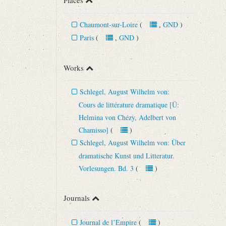
Places
Chaumont-sur-Loire
(
,
GND
)
Paris
(
,
GND
)
Works
Schlegel, August Wilhelm von:
Cours de littérature dramatique [Ü:
Helmina von Chézy, Adelbert von
Chamisso]
(
)
Schlegel, August Wilhelm von: Über
dramatische Kunst und Litteratur.
Vorlesungen. Bd. 3
(
)
Journals
Journal de lʼEmpire
(
)