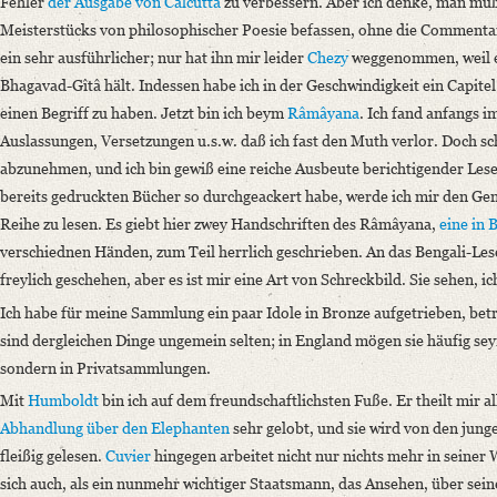
Fehler
der Ausgabe von
Calcutta
zu verbessern. Aber ich denke, man muß 
Number of Pages: 4 S. auf Doppelbl., hs.
Meisterstücks von philosophischer Poesie befassen, ohne die Commentar
Format: 23,2 x 18,7 cm
ein sehr ausführlicher; nur hat ihn mir leider
Chezy
weggenommen, weil e
Language
Bhagavad-Gîtâ hält. Indessen habe ich in der Geschwindigkeit ein Capite
German
einen Begriff zu haben. Jetzt bin ich beym
Râmâyana
. Ich fand anfangs 
Auslassungen, Versetzungen u.s.w. daß ich fast den Muth verlor. Doch sc
abzunehmen, und ich bin gewiß eine reiche Ausbeute berichtigender Lese
bereits gedruckten Bücher so durchgeackert habe, werde ich mir den Gen
Reihe zu lesen. Es giebt hier zwey Handschriften des Râmâyana,
eine in 
verschiednen Händen, zum Teil herrlich geschrieben. An das Bengali-Les
freylich geschehen, aber es ist mir eine Art von Schreckbild. Sie sehen, ic
Ich habe für meine Sammlung ein paar Idole in Bronze aufgetrieben, beträ
sind dergleichen Dinge ungemein selten; in England mögen sie häufig sey
sondern in Privatsammlungen.
Mit
Humboldt
bin ich auf dem freundschaftlichsten Fuße. Er theilt mir al
Abhandlung über den Elephanten
sehr gelobt, und sie wird von den jung
fleißig gelesen.
Cuvier
hingegen arbeitet nicht nur nichts mehr in seiner
sich auch, als ein nunmehr wichtiger Staatsmann, das Ansehen, über sei