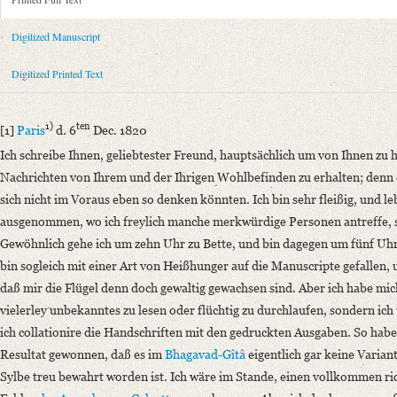
Metadata Concerning Header
Sender: August Wilhelm von Schlegel
Digitized Manuscript
Recipient: Karl Josef Hieronymus Windischmann
Place of Dispatch: Paris
GND
Digitized Printed Text
Place of Destination: Bonn
GND
Date: 06.12.1820
1)
ten
[1]
Paris
d. 6
Dec. 1820
Notations: Absende- und Empfangsort erschlossen.
Ich schreibe Ihnen, geliebtester Freund, hauptsächlich um von Ihnen zu h
Printed Text
Nachrichten von Ihrem und der Ihrigen Wohlbefinden zu erhalten; denn ei
Provider: Dresden, Sächsische Landesbibliothek - Staats- und Universitä
sich nicht im Voraus eben so denken könnten. Ich bin sehr fleißig, und l
OAI Id: 343347008
ausgenommen, wo ich freylich manche merkwürdige Personen antreffe, s
Bibliography: Briefe von und an August Wilhelm Schlegel. Gesammelt un
Gewöhnlich gehe ich um zehn Uhr zu Bette, und bin dagegen um fünf Uhr,
Incipit: „[1] Paris1) d. 6ten Dec. 1820
bin sogleich mit einer Art von Heißhunger auf die Manuscripte gefalle
Ich schreibe Ihnen, geliebtester Freund, hauptsächlich um von Ihnen zu h
daß mir die Flügel denn doch gewaltig gewachsen sind. Aber ich habe mi
vielerley unbekanntes zu lesen oder flüchtig zu durchlaufen, sondern ic
Manuscript
ich collationire die Handschriften mit den gedruckten Ausgaben. So habe 
Provider: Dresden, Sächsische Landesbibliothek - Staats- und Universitä
Resultat gewonnen, daß es im
Bhagavad-Gîtâ
eigentlich gar keine Varian
OAI Id: DE-611-37212
Sylbe treu bewahrt worden ist. Ich wäre im Stande, einen vollkommen ric
Classification Number: Mscr.Dresd.e.90,XX,Bd.8,Nr.76(1)