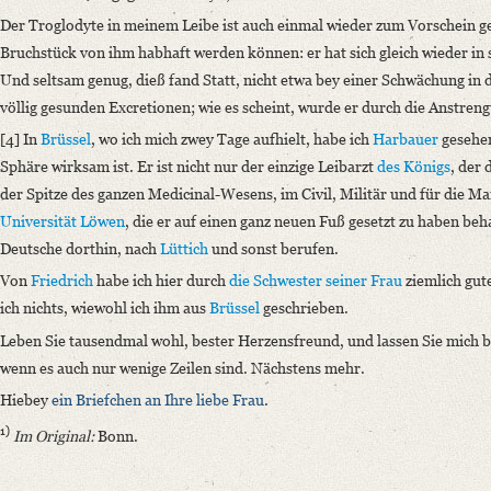
Der Troglodyte in meinem Leibe ist auch einmal wieder zum Vorschein g
Bruchstück von ihm habhaft werden können: er hat sich gleich wieder in
Und seltsam genug, dieß fand Statt, nicht etwa bey einer Schwächung i
völlig gesunden Excretionen; wie es scheint, wurde er durch die Anstre
[4] In
Brüssel
, wo ich mich zwey Tage aufhielt, habe ich
Harbauer
gesehen
Sphäre wirksam ist. Er ist nicht nur der einzige Leibarzt
des Königs
, der
der Spitze des ganzen Medicinal-Wesens, im Civil, Militär und für die 
Universität
Löwen
, die er auf einen ganz neuen Fuß gesetzt zu haben beh
Deutsche dorthin, nach
Lüttich
und sonst berufen.
Von
Friedrich
habe ich hier durch
die Schwester
seiner Frau
ziemlich gut
ich nichts, wiewohl ich ihm aus
Brüssel
geschrieben.
Leben Sie tausendmal wohl, bester Herzensfreund
, und lassen Sie mich 
wenn es auch nur wenige Zeilen sind. Nächstens mehr.
Hiebey
ein Briefchen an
Ihre liebe Frau
.
1)
Im Original:
Bonn.