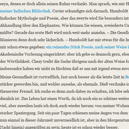
seyn, denen er doch allein seinen Ruhm verdankt. Man sprach, wie mir Hu
meiner Indischen Bibliothek
. Cuvier erkundigte sich darnach. Humboldt 
Indischer Mythologie und Poesie, aber das zweyte wird Sie besonders int
Abhandlung über den Elephanten. Wie können Sie wissen, erwiederte Cuv
müßte? Gerade das erste Heft wird mich weit mehr anziehn. – Die Gesellsc
Manieren denn doch sehr lächerlich. – Humboldt hat mir etwas für die I
mir schon etwas gegeben:
ein reizendes Stück Poesie, nach seiner Weise 
Akademische Vorlesung eingerichtet: aber ich gebe es dennoch gern, eb
der Wörtlichkeit. Chezy treibt die Sache übrigens nach der alten Weise fo
insbesondre haben wir nicht zu fürchten daß er uns mit irgend etwas z
Meine Gesundheit ist vortrefflich, fast noch besser als die letzte Zeit in
B
stärker geworden bin, und wohler aussehe, als ehemals. Dieß verdanke ic
theuerster Freund. Ich suche es denn auch dabey zu erhalten, ich lebe s
dienlich ist. Das Leben hat einen Werth, da ich noch ein so schönes weites
viel, aber zuweilen laufe ich doch auch wieder herum: von meiner Wohn
starker Spaziergang. Seit ein paar Tagen schienen meine Augen von dem 
nun einmal in dieser Jahrszeit unvermeidlich ist, aber in den Morgenstun
Nacht hinein) angegriffen zu seyn; heute ist es schon wieder besser.