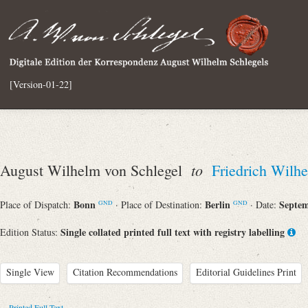
[Version-01-22]
to
August Wilhelm von Schlegel
Friedrich Wilhe
Bonn
Berlin
Septem
Place of Dispatch:
· Place of Destination:
· Date:
GND
GND
Single collated printed full text with registry labelling
Edition Status:
Single View
Citation Recommendations
Editorial Guidelines Print
Printed Full Text