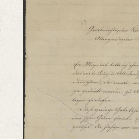
Classification Number: Mscr.Dresd.e.90,XIX,Bd.8,Nr.67
Number of Pages: 3 S. auf Doppelbl., hs.
Format: 25,4 x 21 cm
Language
German