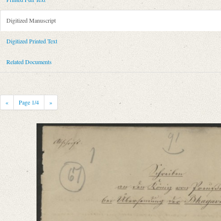
Metadata Concerning Header
Sender: August Wilhelm von Schlegel
Digitized Manuscript
Recipient: Friedrich Wilhelm III., Preußen, König
Place of Dispatch: Bonn
GND
Digitized Printed Text
Place of Destination: Berlin
GND
Related Documents
Date: September 1823
Notations: Abschrift.
Printed Text
«
Page
1
/4
»
Provider: Dresden, Sächsische Landesbibliothek - Staats- und Universitä
OAI Id: 343347008
Bibliography: Briefe von und an August Wilhelm Schlegel. Gesammelt un
Incipit: „[1] Großmächtigster König!
Allergnädigster König und Herr!
Ew. Majestät bitte ich ehrerbietigst um die Gnade, das erste Buch in Alt
Manuscript
Provider: Dresden, Sächsische Landesbibliothek - Staats- und Universitä
OAI Id: DE-1a-33563