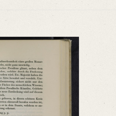
niversitätsbibliothek
ammelt und erläutert durch Josef Körner. Bd. 1. Zürich u.a. 1930, S. 403.
indischer Sprache Meinen Dank bezeige, laße Ich Ihnen, wohlwollend, das beik
niversitätsbibliothek