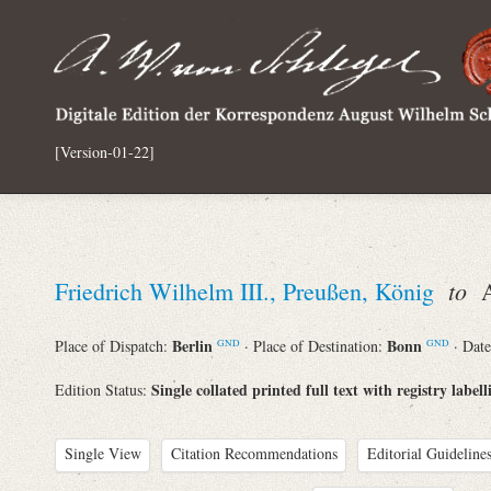
[Version-01-22]
to
Friedrich Wilhelm III., Preußen, König
Au
Berlin
Bonn
Place of Dispatch:
· Place of Destination:
· Dat
GND
GND
Single collated printed full text with registry labell
Edition Status:
Single View
Citation Recommendations
Editorial Guidelines