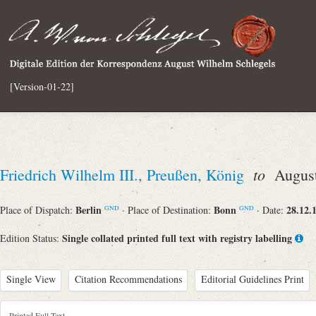
[Version-01-22]
to
Friedrich Wilhelm III., Preußen, König
August
Berlin
Bonn
28.12.
Place of Dispatch:
· Place of Destination:
· Date:
GND
GND
Single collated printed full text with registry labelling
Edition Status:
Single View
Citation Recommendations
Editorial Guidelines Print
Printed Full Text