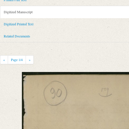
Metadata Concerning Header
Sender: August Wilhelm von Schlegel
Digitized Manuscript
Recipient: Louis Philippe, Frankreich, König
Place of Dispatch: Paris
GND
Digitized Printed Text
Place of Destination: Paris
GND
Related Documents
Date: 01.12.1831
Notations: Empfangsort erschlossen.
Printed Text
«
Page
1
/4
»
Provider: Dresden, Sächsische Landesbibliothek - Staats- und Universitä
OAI Id: 343347008
Bibliography: Briefe von und an August Wilhelm Schlegel. Gesammelt un
Incipit: „[1] Sire,
Votre Majesté a daigné autrefois se déclarer le protecteur de la Société As
Manuscript
Provider: Dresden, Sächsische Landesbibliothek - Staats- und Universitä
OAI Id: DE-611-34965
Classification Number: Mscr.Dresd.e.90,XIX,Bd.14,Nr.90