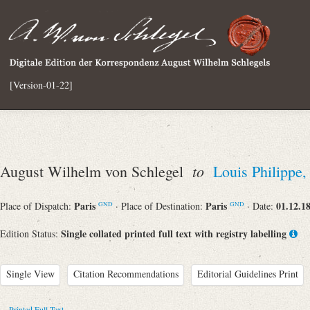
[Version-01-22]
to
August Wilhelm von Schlegel
Louis Philippe,
Paris
Paris
01.12.1
Place of Dispatch:
· Place of Destination:
· Date:
GND
GND
Single collated printed full text with registry labelling
Edition Status:
Single View
Citation Recommendations
Editorial Guidelines Print
Printed Full Text