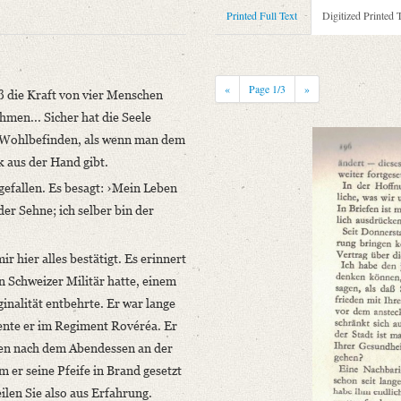
Printed Full Text
Digitized Printed 
«
Page
1
/3
»
ß die Kraft von vier Menschen
men... Sicher hat die Seele
as Wohlbefinden, als wenn man dem
k aus der Hand gibt.
gefallen. Es besagt: ›Mein Leben
er Sehne; ich selber bin der
rau von Staël. Eine schicksalhafte Begegnung. Nach unveröffentlichten Brief
r hier alles bestätigt. Es erinnert
en Schweizer Militär hatte, einem
ß die Kraft von vier [...]“
inalität entbehrte. Er war lange
iente er im Regiment Rovéréa. Er
aren nach dem Abendessen an der
 er seine Pfeife in Brand gesetzt
eilen Sie also aus Erfahrung.