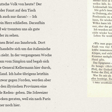
eutsche Volk von heute? Der
 der Faust auf den Tisch
h auch nur daran!‹ – Ich
ein Herz schließen. Daraufhin
d wir trennten uns als gute
er zu sehen.
inen Brief aus Innsbruck. Dort
andelte sich um das italienische
 zieht. In der vergangenen Woche
 kam vom Simplon und begab sich
te General Kellermann hier durch,
land. Ich habe übrigens letzthin
en zwar gegen Norden, werden aber
den illyrischen Provinzen eine
lle Reden‹ geben. Die Schweizer
cken geraten, weil ein nach Paris
er noch hier.