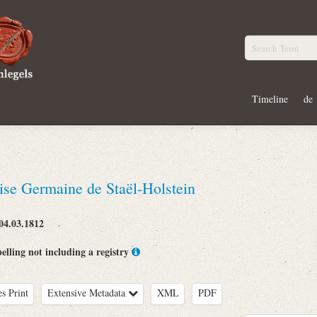
Timeline
de
se Germaine de Staël-Holstein
04.03.1812
belling not including a registry
es Print
Extensive Metadata
XML
PDF