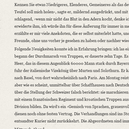
Kennen Sie etwas Niedrigeres, Elenderes, Gemeineres als das d
Teufel soll mich holen‹, sagte er, mildernd ausgedrückt, und mit
schlagend, ›wenn mir nicht das Blut in den Adern kocht, denke ic
erwiderte ihm, ich würde ihn für diese Äußerung für immer in m
erzählte er mir viele Anekdoten, die er selbst miterlebt hatte, un
Freunde, ohne uns vorher je gesehen zu haben oder nachher wied
Folgende Neuigkeiten konnte ich in Erfahrung bringen: ich las e
begann der Durchmarsch von Truppen, er dauerte zehn Tage. Es h
Heer, das in diesem Augenblick 60000 Mann stark durch Bayern
fuhr der italienische Vizekönig über Murten und Solothurn. Er
nach Basel, von dort wahrscheinlich nach Paris. Am Montag reis
aber wie es scheint, unmittelbar über Schaffhausen nach Deutsch
über die Stellung der Schweizer falsch berichtet: sie marschier
mit einem französischen Regiment und kroatischen Truppen aus 
Division bilden. Da wird’s ein ›Gemisch von Sprachen, grauenvo
dienen noch ohne festen Vertrag. Die Verhandlungen sind ins Sto
entsandter Kurier nicht zurückkehrt. Die Abgeordneten sind imm