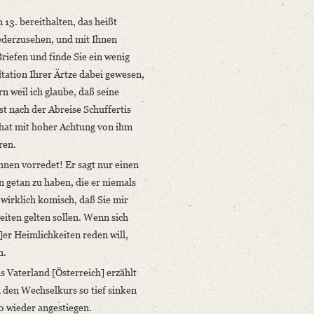
 13. bereithalten, das heißt
iederzusehen, und mit Ihnen
riefen und finde Sie ein wenig
ltation Ihrer Ärtze dabei gewesen,
n weil ich glaube, daß seine
t nach der Abreise Schuffertis
 hat mit hoher Achtung von ihm
ren.
hnen vorredet! Er sagt nur einen
getan zu haben, die er niemals
 wirklich komisch, daß Sie mir
eiten gelten sollen. Wenn sich
]er Heimlichkeiten reden will,
n.
s Vaterland [Österreich] erzählt
n den Wechselkurs so tief sinken
60 wieder angestiegen.