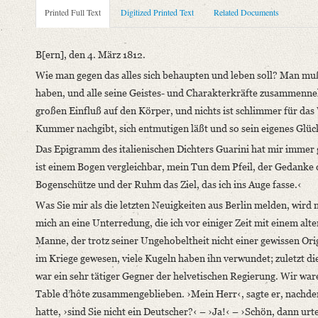
Metadata Concerning Header
Printed Full Text
Digitized Printed Text
Related Documents
Sender: August Wilhelm von Schlegel
Recipient: Anne Louise Germaine de Staël-Holstein
B[ern], den 4. März 1812.
Place of Dispatch: Bern
GND
Wie man gegen das alles sich behaupten und leben soll? Man mu
Place of Destination: Genf
GND
haben, und alle seine Geistes- und Charakterkräfte zusammenneh
Date: 04.03.1812
großen Einfluß auf den Körper, und nichts ist schlimmer für d
Typ: Deutsche Übersetzung
Kummer nachgibt, sich entmutigen läßt und so sein eigenes Glüc
Notations: Empfangsort erschlossen.
Das Epigramm des italienischen Dichters Guarini hat mir immer 
Printed Text
ist einem Bogen vergleichbar, mein Tun dem Pfeil, der Gedanke d
Bibliography: Pange, Pauline de: August Wilhelm Schlegel und F
Bogenschütze und der Ruhm das Ziel, das ich ins Auge fasse.‹
Grabert. Hamburg 1940, S. 296–298.
Was Sie mir als die letzten Neuigkeiten aus Berlin melden, wird mi
Incipit: „B[ern], den 4. März 1812.
mich an eine Unterredung, die ich vor einiger Zeit mit einem alt
Wie man gegen das alles sich behaupten und leben soll? Man mu
Manne, der trotz seiner Ungehobeltheit nicht einer gewissen Orig
im Kriege gewesen, viele Kugeln haben ihn verwundet; zuletzt d
Language
war ein sehr tätiger Gegner der helvetischen Regierung. Wir w
German
Table d’hôte zusammengeblieben. ›Mein Herr‹, sagte er, nachdem
hatte, ›sind Sie nicht ein Deutscher?‹ – ›Ja!‹ – ›Schön, dann urt