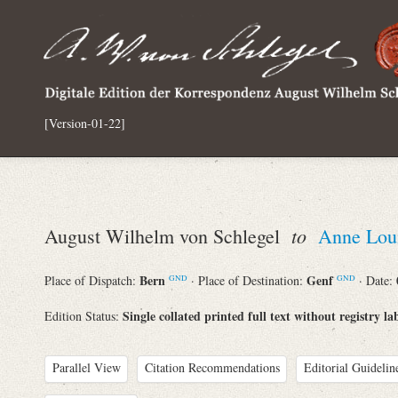
[Version-01-22]
to
August Wilhelm von Schlegel
Anne Loui
Bern
Genf
Place of Dispatch:
· Place of Destination:
· Date:
GND
GND
Single collated printed full text without registry la
Edition Status:
Parallel View
Citation Recommendations
Editorial Guidelin