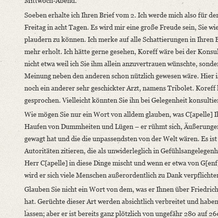
Mittwoch-Abend.
Soeben erhalte ich Ihren Brief vom 2. Ich werde mich also für den
Freitag in acht Tagen. Es wird mir eine große Freude sein, Sie w
plaudern zu können. Ich merke auf alle Schattierungen in Ihren B
mehr erholt. Ich hätte gerne gesehen, Koreff wäre bei der Konsu
nicht etwa weil ich Sie ihm allein anzuvertrauen wünschte, sonder
Meinung neben den anderen schon nützlich gewesen wäre. Hier is
noch ein anderer sehr geschickter Arzt, namens Tribolet. Koreff
gesprochen. Vielleicht könnten Sie ihn bei Gelegenheit konsultie
Wie mögen Sie nur ein Wort von alldem glauben, was C[apelle] I
Haufen von Dummheiten und Lügen – er rühmt sich, Äußerungen 
gewagt hat und die die unpassendsten von der Welt wären. Es ist
Autoritäten zitieren, die als unwiderleglich in Gefühlsangelegenh
Herr C[apelle] in diese Dinge mischt und wenn er etwa von G[enf
wird er sich viele Menschen außerordentlich zu Dank verpflichte
Glauben Sie nicht ein Wort von dem, was er Ihnen über Friedrich
hat. Gerüchte dieser Art werden absichtlich verbreitet und habe
lassen; aber er ist bereits ganz plötzlich von ungefähr 280 auf 2