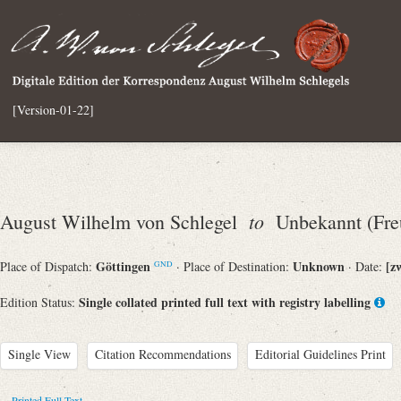
[Version-01-22]
to
August Wilhelm von Schlegel
Unbekannt (Fre
Göttingen
Unknown
[z
Place of Dispatch:
· Place of Destination:
· Date:
GND
Single collated printed full text with registry labelling
Edition Status:
Single View
Citation Recommendations
Editorial Guidelines Print
Printed Full Text