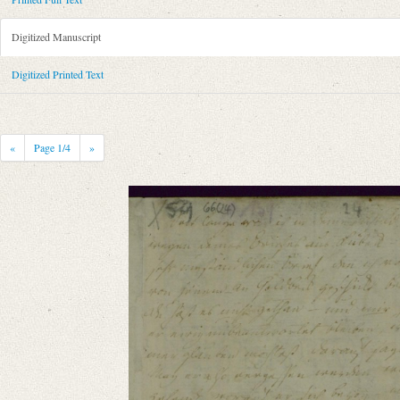
Metadata Concerning Header
Sender: August Wilhelm von Schlegel
Digitized Manuscript
Recipient: Unbekannt (Freund)
Place of Dispatch: Göttingen
GND
Digitized Printed Text
Place of Destination: Unknown
Date: [zwischen 1786 und 1791]
Notations: Absendeort erschlossen.
«
Page
1
/4
»
Printed Text
Bibliography: Körner, Josef: Ludwig Tieck und die Brüder Schlegel. B
Zeitschrift für deutsche Philologie 56 (1931), S. 382.
Incipit: „[1] Seit lange wär ich in deiner Schuld, liebster Freund, weg
Manuscript
Provider: Dresden, Sächsische Landesbibliothek - Staats- und Universitä
OAI Id: DE-611-37187
Classification Number: Mscr.Dresd.e.90,XX,Bd.7,Nr.66(24)
Number of Pages: 3 S. auf Doppelbl., hs.
Format: 18,8 x 11,7 cm