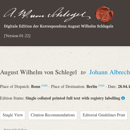
[Version-01-22]
to
August Wilhelm von Schlegel
Johann Albrech
Bonn
Berlin
28.04.
Place of Dispatch:
· Place of Destination:
· Date:
GND
GND
Single collated printed full text with registry labelling
Edition Status:
Single View
Citation Recommendations
Editorial Guidelines Print
Printed Full Text