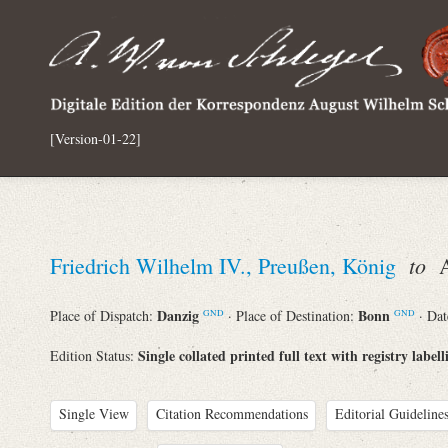
[Version-01-22]
to
Friedrich Wilhelm IV., Preußen, König
Au
Danzig
Bonn
Place of Dispatch:
· Place of Destination:
· Da
GND
GND
Single collated printed full text with registry labell
Edition Status:
Single View
Citation Recommendations
Editorial Guidelines