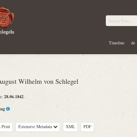
Timeline
de
gust Wilhelm von Schlegel
28.06.1842
te:
ing
 Print
Extensive Metadata
XML
PDF