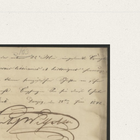
niversitätsbibliothek
ammelt und erläutert durch Josef Körner. Bd. 1. Zürich u.a. 1930, S. 585.
te Exemplar der unter dem Titel: „Essais littéraires et historiques“ herausgeg
niversitätsbibliothek