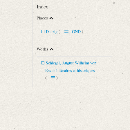
×
Index
Places
Danzig
(
,
GND
)
Works
Schlegel, August Wilhelm von:
Essais littéraires et historiques
(
)
ebenen Sammlung [...]“