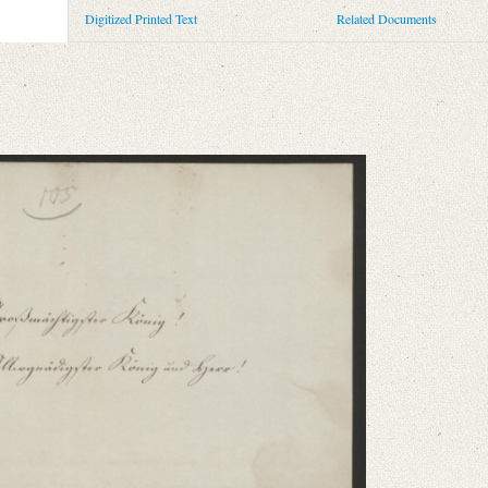
Digitized Printed Text
Related Documents
niversitätsbibliothek
ammelt und erläutert durch Josef Körner. Bd. 1. Zürich u.a. 1930, S. 605‒606
mehr als ich sagen kann, beglückt [...]“
niversitätsbibliothek