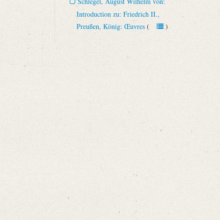
Schlegel, August Wilhelm von:
Introduction zu: Friedrich II.,
Preußen, König: Œuvres
(
)