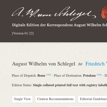
[Version-01-22]
to
August Wilhelm von Schlegel
Friedrich
Bonn
Potsdam
Place of Dispatch:
· Place of Destination:
· D
GND
GND
Single collated printed full text with registry labell
Edition Status:
Single View
Citation Recommendations
Editorial Guidelines