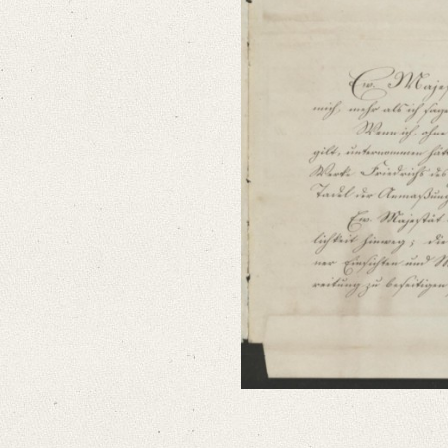
Classification Number: Mscr.Dresd.e.90,XIX,Bd.8,Nr.79
Number of Pages: 3S. auf Doppelbl., hs. m. eigenh. U.
Format: 26,7 x 20,6 cm
Language
German