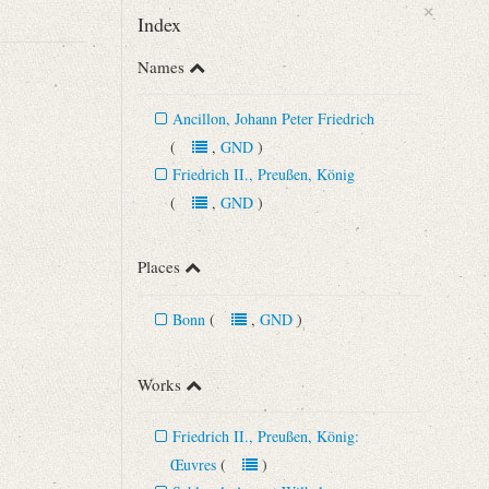
×
Index
Names
Ancillon, Johann Peter Friedrich
(
,
GND
)
Friedrich II., Preußen, König
(
,
GND
)
Places
.
Bonn
(
,
GND
)
Works
Friedrich II., Preußen, König:
Œuvres
(
)