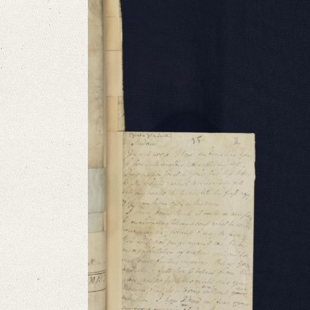
Provider: Dresden, Sächsische Landesbibliothek - Staats- und Universitä
OAI Id: 512512477
Classification Number: Mscr.Dresd.e.90,II,Nr.35
Number of Pages: 7 S. o.U.
Language
English
Editors
Cook, Hermione
Varwig, Olivia