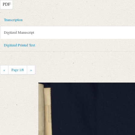
PDF
Metadata Concerning Header
Transcription
Sender: August Wilhelm von Schlegel
Digitized Manuscript
Recipient: Juliet Smith
Place of Dispatch: Göttingen
GND
Digitized Printed Text
Place of Destination: Piercefield House (Chepstow)
GND
Date: [Sommer 1790]
Notations: Da im Druck die Streichungen nicht wiedergegeben wurden,
«
Page
1
/8
»
erschlossen. – Datierung: Nach dem Brief von Josiah Dornford vom 22.
Printed Text
Provider: Dresden, Sächsische Landesbibliothek - Staats- und Universitä
OAI Id: 343347008
Bibliography: Briefe von und an August Wilhelm Schlegel. Gesammelt un
Incipit: „[1] Madam
You will excuse, I hope, my troubling you so soon with another letter aft
Manuscript