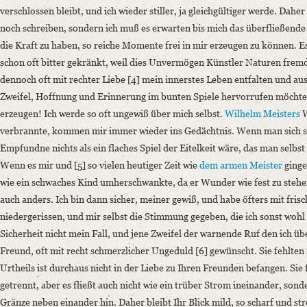
Classification Number: Mscr.Dresd.App.2712,B,25,2
verschlossen bleibt, und ich wieder stiller, ja gleichgültiger werde. Dahe
Number of Pages: 15 S. auf Doppelbl., hs. m. U.
noch schreiben, sondern ich muß es erwarten bis mich das überfließende
Format: 19,1 x 11,2 cm
die Kraft zu haben, so reiche Momente frei in mir erzeugen zu können. Es
schon oft bitter gekränkt, weil dies Unvermögen Künstler Naturen fremd
Language
dennoch oft mit rechter Liebe [4] mein innerstes Leben entfalten und a
German
Zweifel, Hoffnung und Erinnerung im bunten Spiele hervorrufen möchte!
erzeugen! Ich werde so oft ungewiß über mich selbst.
Wilhelm Meisters
W
verbrannte, kommen mir immer wieder ins Gedächtnis. Wenn man sich so 
Empfundne nichts als ein flaches Spiel der Eitelkeit wäre, das man selbst
Wenn es mir und [5] so vielen heutiger Zeit wie
dem armen Meister
ginge
wie ein schwaches Kind umherschwankte, da er Wunder wie fest zu stehe
auch anders. Ich bin dann sicher, meiner gewiß, und habe öfters mit fr
niedergerissen, und mir selbst die Stimmung gegeben, die ich sonst wohl
Sicherheit nicht mein Fall, und jene Zweifel der warnende Ruf den ich üb
Freund, oft mit recht schmerzlicher Ungeduld [6] gewünscht. Sie fehlten m
Urtheils ist durchaus nicht in der Liebe zu Ihren Freunden befangen. Sie f
getrennt, aber es fließt auch nicht wie ein trüber Strom ineinander, sonde
Gränze neben einander hin. Daher bleibt Ihr Blick mild, so scharf und st