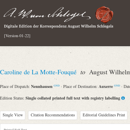
[Version-01-22]
to
Caroline de La Motte-Fouqué
August Wilhelm
Nennhausen
Auxerre
Place of Dispatch:
· Place of Destination:
· Dat
GND
GND
Single collated printed full text with registry labelling
Edition Status:
Single View
Citation Recommendations
Editorial Guidelines Print
Printed Full Text