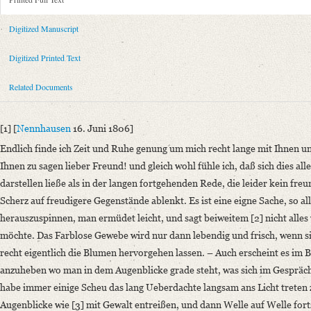
Metadata Concerning Header
Sender: Caroline de La Motte-Fouqué
Digitized Manuscript
Recipient: August Wilhelm von Schlegel
Place of Dispatch: Nennhausen
GND
Digitized Printed Text
Place of Destination: Auxerre
GND
Related Documents
Date: [16. Juni 1806]
Notations: Datum sowie Absende- und Empfangsort erschlossen.
[1] [
Nennhausen
16. Juni 1806]
Printed Text
Endlich finde ich Zeit und Ruhe genung um mich recht lange mit Ihnen un
Provider: Dresden, Sächsische Landesbibliothek - Staats- und Universitä
Ihnen zu sagen lieber Freund! und gleich wohl fühle ich, daß sich dies a
OAI Id: 335976727
darstellen ließe als in der langen fortgehenden Rede, die leider kein fre
Bibliography: Krisenjahre der Frühromantik. Briefe aus dem Schlegelkre
Scherz auf freudigere Gegenstände ablenkt. Es ist eine eigne Sache, so al
341‒344.
herauszuspinnen, man ermüdet leicht, und sagt beiweitem [2] nicht alle
Incipit: „[1] [Nennhausen 16. Juni 1806]
möchte. Das Farblose Gewebe wird nur dann lebendig und frisch, wenn s
Endlich finde ich Zeit und Ruhe genung um mich recht lange mit Ihnen 
recht eigentlich die Blumen hervorgehen lassen. – Auch erscheint es im B
Manuscript
anzuheben wo man in dem Augenblicke grade steht, was sich im Gespräch g
Provider: Dresden, Sächsische Landesbibliothek - Staats- und Universitä
habe immer einige Scheu das lang Ueberdachte langsam ans Licht treten z
OAI Id: APP2712-Bd-7
Augenblicke wie [3] mit Gewalt entreißen, und dann Welle auf Welle for