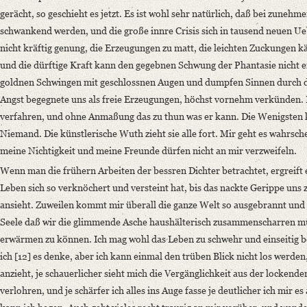
gerächt, so geschieht es jetzt. Es ist wohl sehr natürlich, daß bei zunehmen
schwankend werden, und die große innre Crisis sich in tausend neuen Ueb
nicht kräftig genung, die Erzeugungen zu matt, die leichten Zuckungen
und die dürftige Kraft kann den gegebnen Schwung der Phantasie nicht e
goldnen Schwingen mit geschlossnen Augen und dumpfen Sinnen durch di
Angst begegnete uns als freie Erzeugungen, höchst vornehm verkünden. Fa
verfahren, und ohne Anmaßung das zu thun was er kann. Die Wenigsten kön
Niemand. Die künstlerische Wuth zieht sie alle fort. Mir geht es wahrschei
meine Nichtigkeit und meine Freunde dürfen nicht an mir verzweifeln.
Wenn man die frühern Arbeiten der bessren Dichter betrachtet, ergreift 
Leben sich so verknöchert und versteint hat, bis das nackte Gerippe uns 
ansieht. Zuweilen kommt mir überall die ganze Welt so ausgebrannt und 
Seele daß wir die glimmende Asche haushälterisch zusammenscharren 
erwärmen zu können. Ich mag wohl das Leben zu schwehr und einseitig bet
ich [12] es denke, aber ich kann einmal den trüben Blick nicht los werde
anzieht, je schauerlicher sieht mich die Vergänglichkeit aus der locken
verlohren, und je schärfer ich alles ins Auge fasse je deutlicher ich mir 