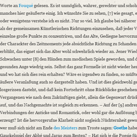
Worte an
Fouqué
gelesen. Es ist unmöglich, wahrer, gerechter und scho
manches hier geäußerte einig. Ich wünschte Sie zu sehen, [7] wie gesagt, es
oder wenigstens verstehe ich es nicht. Nur so viel. Ich glaube bei näher
als der gemeinsamen Künstlerischen Richtungen einzusehen, daß jeder Ve
einzelne große Punkte zu conzentriren, und das Alte, Gediegne hervorzur
der Charackter des Zeitmoments jede absichtliche Richtung zu Schanden
erblüht, das eignet sich das Alter wohl schwehrlich wieder an. Jener Wie
Schwachen unter [8] den Händen zum modischen Spiele geworden, und d
gesunden Auge wiedrig sein. Selbst das ganz Formelle ist nicht wieder h
und wo hat sich dies rein erhalten? Wäre es irgendwo zu finden, so müßt
äußere Veranlaßung auch so dargestellt haben. Und ist dies gleichwohl g
losgerissen dasteht, und daß kein Fortschritt ohne Rückblicke geschehe
Vergangenen wie nach dem Zukünftigen giebt, allein die Gegenwart drüc
auf, und das Nachgemachte ist sogleich zu erkennen. – Auf der [9] andre
Verbindungen der Anticke und Romantick, oder wohl gar die Auflösung b
erzeugt? Ist die hervorgerufne Klarheit nicht sogleich Nüchternheit gew
wer muß sich nicht am Ende
des Meisters
zum Troste sagen:
Goethe
habe
Gauckelspiel der Abbé und Jarno zum Besten? – Hat sich je die Poesie fü