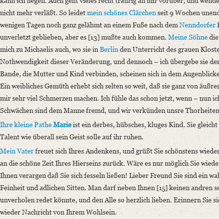
kann ich hegen. Auch geht vieles recht traurig an mir vorüber, und wendet
nicht mehr verläßt. So leidet
mein schönes Clärchen
seit 9 Wochen unendli
wenigen Tagen noch ganz gelähmt an einem Fuße nach dem
Nenndorfer
B
unverletzt geblieben, aber es [13] mußte auch kommen.
Meine Söhne
die
mich zu Michaelis auch, wo sie in
Berlin
den Unterricht des grauen Kloster
Nothwendigkeit dieser Veränderung, und dennoch – ich übergebe sie der
Bande, die Mutter und Kind verbinden, scheinen sich in dem Augenblicke
Ein weibliches Gemüth erhebt sich selten so weit, daß sie ganz von äußre
mir sehr viel Schmerzen machen.
Ich fühle das schon jetzt, wenn – nun i
Schwächen sind dem Manne fremd, und wir verkünden unsre Thorheiten 
Ihre kleine Pathe
Marie
ist ein derbes, hübsches, kluges Kind. Sie gleicht
Talent wie überall sein Geist solle auf ihr ruhen.
Mein Vater
freuet sich Ihres Andenkens, und grüßt Sie schönstens wieder.
an die schöne Zeit Ihres Hierseins zurück. Wäre es nur möglich Sie wiede
Ihnen verargen daß Sie sich fesseln ließen! Lieber Freund Sie sind ein wa
Feinheit und adlichen Sitten. Man darf neben Ihnen [15] keinen andren 
unverholen redet könnte, und den Alle so herzlich lieben. Erinnern Sie s
wieder Nachricht von Ihrem Wohlsein.