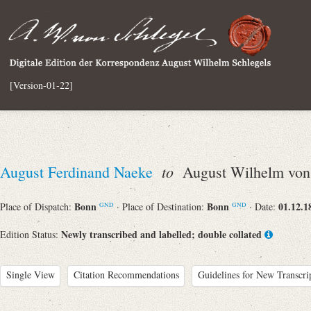
[Version-01-22]
to
August Ferdinand Naeke
August Wilhelm von 
Bonn
Bonn
01.12.1
Place of Dispatch:
· Place of Destination:
· Date:
GND
GND
Newly transcribed and labelled; double collated
Edition Status:
Single View
Citation Recommendations
Guidelines for New Transcri