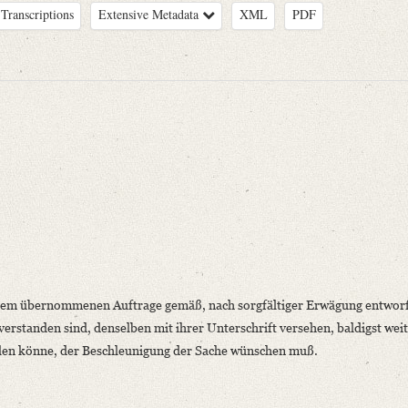
Transcriptions
Extensive Metadata
XML
PDF
, Jakob Nöggerath, Eduard dʼAlton, Friedrich Christian Diez, Philipp Strahl, C
niversitätsbibliothek
, dem übernommenen Auftrage gemäß, nach sorgfältiger Erwägung entwor
verstanden sind, denselben mit ihrer Unterschrift versehen, baldigst wei
len könne, der Beschleunigung der Sache wünschen muß.