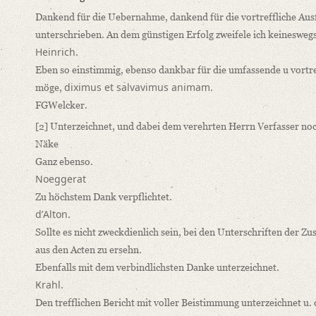
Näke
Dankend für die Uebernahme, dankend für die vortreffliche Au
Nöggerath
unterschrieben. An dem günstigen Erfolg zweifele ich keineswegs
dʼAlton
Heinrich
.
Strahl
Eben so einstimmig, ebenso dankbar für die umfassende u vortref
Diez
diximus et salvavimus animam
möge,
.
Meinen verehrten Herren Collegen beehre ich mich, anbei den
FGWelcker.
Language
[2]
Unterzeichnet, und dabei dem verehrten Herrn Verfasser n
German
Näke
Ganz ebenso.
Editors
Noeggerat
Bamberg, Claudia
Zu höchstem Dank verpflichtet.
Bürger, Thomas
dʼAlton
.
Sollte es nicht zweckdienlich sein, bei den Unterschriften der
aus den Acten zu ersehn.
Ebenfalls mit dem verbindlichsten Danke unterzeichnet.
Krahl
.
Den trefflichen Bericht mit voller Beistimmung unterzeichnet u.