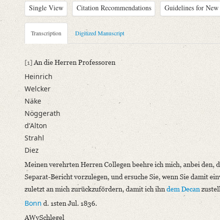
Single View
Citation Recommendations
Guidelines for New 
Metadata Concerning Header
Transcription
Digitized Manuscript
Sender: August Wilhelm von Schlegel
Recipient: Friedrich Gottlieb Welcker, August Ferdinand Naeke
[1]
An die Herren Professoren
Place of Dispatch: Bonn
GND
Heinrich
Place of Destination: Bonn
GND
Welcker
Date: 01.07.1836
Näke
Notations: Empfangsort erschlossen.
Nöggerath
dʼAlton
Manuscript
Strahl
Provider: Dresden, Sächsische Landesbibliothek - Staats- und U
Diez
OAI Id: id-512516790
Classification Number: Mscr.Dresd.e.90,IV,Nr.6b
Meinen verehrten Herren Collegen beehre ich mich, anbei den
Number of Pages: 1 1/2 S., m. U.
Separat-Bericht vorzulegen, und ersuche Sie, wenn Sie damit ein
Incipit: „[1] An die Herren Professoren
zuletzt an mich zurückzufördern, damit ich ihn
dem Decan
zustel
Heinrich
Bonn
d. 1sten Jul. 1836.
Welcker
AWvSchlegel