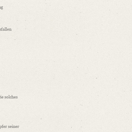
ng
sfallen
ie solches
pfer seiner