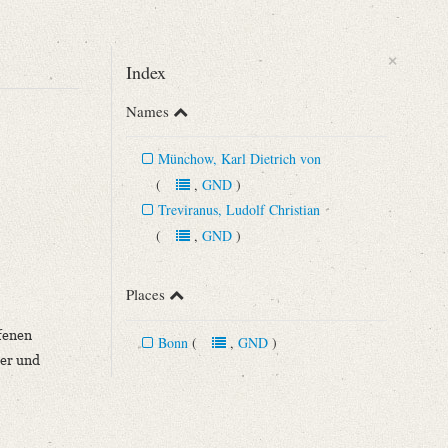
×
Index
Names
arl Friedrich Heinrich
Münchow, Karl Dietrich von
(
,
GND
)
Treviranus, Ludolf Christian
(
,
GND
)
Places
fenen
Bonn
(
,
GND
)
ter und