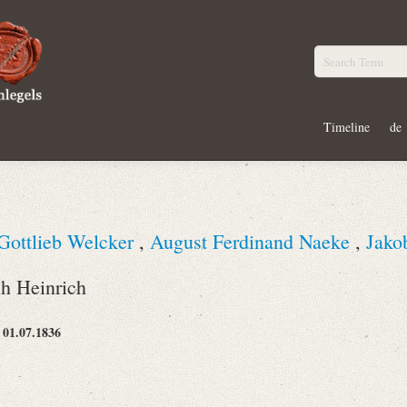
Timeline
de
 Gottlieb Welcker
,
August Ferdinand Naeke
,
Jako
ich Heinrich
01.07.1836
: