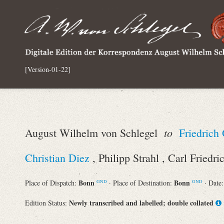
[Version-01-22]
to
August Wilhelm von Schlegel
Friedrich
Christian Diez
, Philipp Strahl , Carl Friedr
Bonn
Bonn
Place of Dispatch:
· Place of Destination:
· Date
GND
GND
Newly transcribed and labelled; double collated
Edition Status: