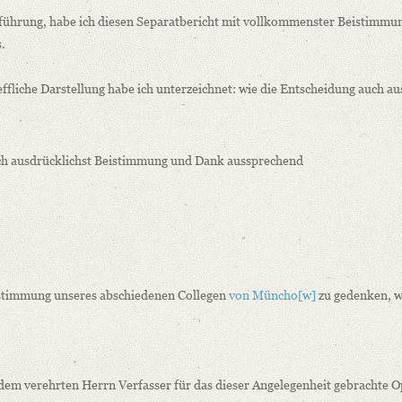
sführung, habe ich diesen Separatbericht mit vollkommenster Beistimmu
.
fliche Darstellung habe ich unterzeichnet: wie die Entscheidung auch au
, dem übernommenen Auftrage gemäß, nach sorgfältiger Erwägung [...]“
och ausdrücklichst Beistimmung und Dank aussprechend
 Zustimmung unseres abschiedenen Collegen
von Müncho
[w]
zu gedenken, w
 dem verehrten Herrn Verfasser für das dieser Angelegenheit gebrachte O