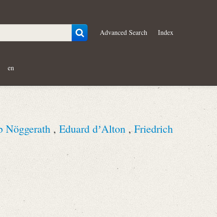
Advanced Search
Index
en
b Nöggerath
,
Eduard dʼAlton
,
Friedrich