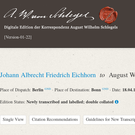
[Version-01-22]
to
Johann Albrecht Friedrich Eichhorn
August Wi
Berlin
Bonn
18.04.
Place of Dispatch:
· Place of Destination:
· Date:
GND
GND
Newly transcribed and labelled; double collated
Edition Status:
Single View
Citation Recommendations
Guidelines for New Transcri