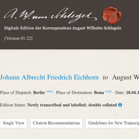
[Version-01-22]
to
Johann Albrecht Friedrich Eichhorn
August Wi
Berlin
Bonn
18.04.
Place of Dispatch:
· Place of Destination:
· Date:
GND
GND
Newly transcribed and labelled; double collated
Edition Status:
Single View
Citation Recommendations
Guidelines for New Transcri