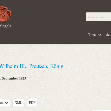
Timeline
de
 Wilhelm III., Preußen, König
September 1823
e:
ata
XML
PDF