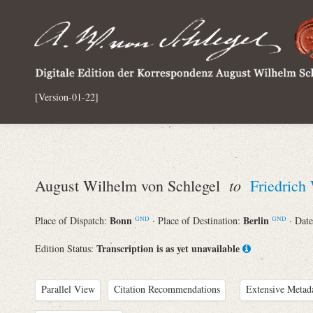
[Version-01-22]
to
August Wilhelm von Schlegel
Friedrich
Bonn
Berlin
Place of Dispatch:
· Place of Destination:
· Dat
GND
GND
Transcription is as yet unavailable
Edition Status:
Parallel View
Citation Recommendations
Extensive Metad