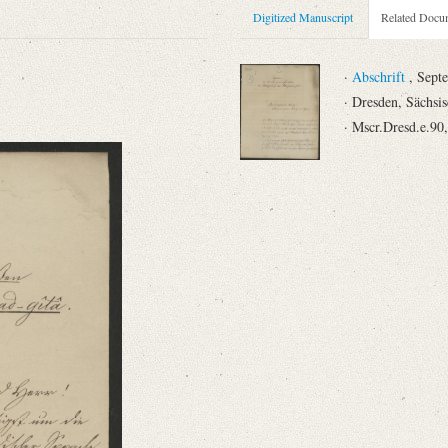
Digitized Manuscript
Related Docu
·
Abschrift
, Sept
· Dresden, Sächsis
· Mscr.Dresd.e.90
niversitätsbibliothek