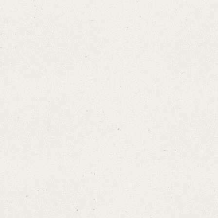
Provider: Dresden, Sächsische Landesbibliothek - Staats- und Universitä
OAI Id: 406368066
Classification Number: Mscr.Dresd.e.90,XXII,11
Format: 18,8 x 11,4 cm
Language
German
Editors
Bamberg, Claudia
Golyschkin, Ruth