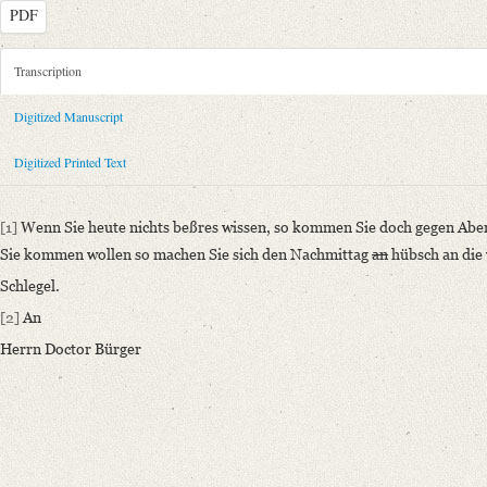
PDF
Metadata Concerning Header
Transcription
Sender: August Wilhelm von Schlegel
Digitized Manuscript
Recipient: Gottfried August Bürger
Place of Dispatch: Göttingen
GND
Digitized Printed Text
Place of Destination: Göttingen
GND
Date: [September 1787 bis Oktober 1789]
[1]
Wenn Sie heute nichts beßres wissen, so kommen Sie doch gegen Abend
Notations: Briefkonzept, in die Übersetzung des „Sommernachtstraum“ 
Sie kommen wollen so machen Sie sich den Nachmittag
an
hübsch an die 
Printed Text
Schlegel.
Provider: Dresden, Sächsische Landesbibliothek - Staats- und Universitä
[2]
An
OAI Id: 362840601
Herrn Doctor Bürger
Bibliography: Strodtmann, Adolf: Briefe von und an Gottfried August B
anderen, meist handschriftlichen Quellen. Bd. 3. Berlin 1874, S. 245.
Weitere Drucke: Gottfried August Bürger. Briefwechsel. Hg. v. Ulrich
Incipit: „[1] Wenn Sie heute nichts beßres wissen, so kommen Sie doch
Manuscript