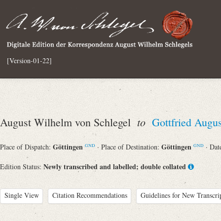
[Version-01-22]
to
August Wilhelm von Schlegel
Gottfried Augu
Göttingen
Göttingen
Place of Dispatch:
· Place of Destination:
· Dat
GND
GND
Newly transcribed and labelled; double collated
Edition Status:
Single View
Citation Recommendations
Guidelines for New Transcri