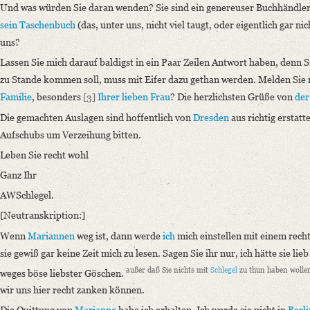
Provider: Dresden, Sächsische Landesbibliothek - Staats- und Universitä
Und was würden Sie daran wenden? Sie sind ein genereuser Buchhändler,
OAI Id: DE-611-37113
sein Taschenbuch
(das, unter uns, nicht viel taugt, oder eigentlich gar n
Classification Number: Mscr.Dresd.e.90,XX,Bd.3,Nr.23(25)
uns?
Number of Pages: 4 S. auf Doppelbl., hs. m. U.
Lassen Sie mich darauf baldigst in ein Paar Zeilen Antwort haben, denn S
Format: 19,3 x 11,7 cm
zu Stande kommen soll, muss mit Eifer dazu gethan werden. Melden Sie 
Familie
, besonders
[3]
Ihrer lieben Frau
? Die herzlichsten Grüße von
der
Language
German
Die gemachten Auslagen sind hoffentlich von
Dresden
aus richtig erstat
Aufschubs um Verzeihung bitten.
Editors
Leben Sie recht wohl
Bamberg, Claudia (Anteil Neutranskription)
Ganz Ihr
Varwig, Olivia (Anteil Neutranskription)
AWSchlegel.
[Neutranskription:]
Wenn
Mariannen
weg ist, dann werde
ich
mich einstellen mit einem rech
sie gewiß gar keine Zeit mich zu lesen. Sagen Sie ihr nur, ich hätte sie l
außer daß Sie nichts mit
Schlegel
zu thun haben wolle
weges böse liebster Göschen.
wir uns hier recht zanken können.
Die Quittung von
Marianne
habe ich erhalten. Ich werde sie nicht in
Berli