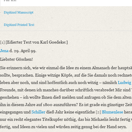
Metadata Concerning Header
Sender: August Wilhelm von Schlegel, Caroline von Schelling
Digitized Manuscript
Recipient: Georg Joachim Göschen
Place of Dispatch: Jena
GND
Digitized Printed Text
Place of Destination: Leipzig
GND
Date: 29.04.1799
[1]
[Edierter Text von Karl Goedeke:]
Notations: Da Goedeke nur den Teil des Briefs von August Wilhelm Schl
Jena
d. 29. April 99.
transkribiert. – Empfangsort erschlossen.
Liebster Göschen!
Printed Text
Sie erinnern sich, wie wir einmal die Idee zu einem Almanach der haupt
Provider: Dresden, Sächsische Landesbibliothek - Staats- und Universitä
sollte, besprachen.
Einige witzige Köpfe, auf die Sie damals noch rechne
OAI Id: 20179260Z
leben aber noch, und sind hoffentlich auch noch witzig
– nämlich
Ludwig 
Bibliography: Goedeke, Karl: Vier Briefe A. W. Schlegels an Göschen.
Freunde, mit denen ich manches darüber schriftlich verabredet Mir sin
Incipit: „[1] [Edierter Text von Karl Goedeke:]
geschehen – ich wollte Ihnen dieß melden und anfragen ob Sie dem alten
Jena d. 29. April 99.
ihn in diesem Jahre auf 1800 auszuführen? Es ist grade ein günstiger Zei
Liebster Göschen!
eingegangen und
Schiller
dieß Jahr keine eigentliche
[2]
Blumenlese
hera
Sie erinnern sich, wie wir einmal die Idee zu einem Almanach [...]“
nur ein recht elegantes Titelkupfer nöthig, das bis Michaelis leicht fer
Manuscript
fertig, und Ideen zu vielen und würden zeitig genug bei der Hand seyn.