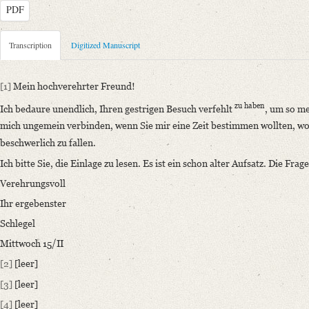
PDF
Metadata Concerning Header
Transcription
Digitized Manuscript
Sender: August Wilhelm von Schlegel
Recipient: Philipp Joseph von Rehfues
[1]
Mein hochverehrter Freund!
Place of Dispatch: Bonn
GND
zu haben
Ich bedaure unendlich, Ihren gestrigen Besuch verfehlt
, um so me
Place of Destination: Bonn
GND
mich ungemein verbinden, wenn Sie mir eine Zeit bestimmen wollten, wo
Date: 15. Februar [1843]
beschwerlich zu fallen.
Notations: Absende- und Empfangsort sowie Datum (Jahr) erschlossen.
Ich bitte Sie, die Einlage zu lesen. Es ist ein schon alter Aufsatz. Die Frage
Manuscript
Verehrungsvoll
Provider: Bonn, Universitäts- und Landesbibliothek
Ihr ergebenster
OAI Id: 1917884
Schlegel
Classification Number: S 1392 : 85
Mittwoch 15/II
Number of Pages: 1 e. Br. (1 Doppelbl.=1 S.)
Incipit: „[1] Mein hochverehrter Freund!
[2]
[leer]
Ich bedaure unendlich, Ihren gestrigen Besuch verfehlt zu haben, um so m
[3]
[leer]
[4]
[leer]
Language