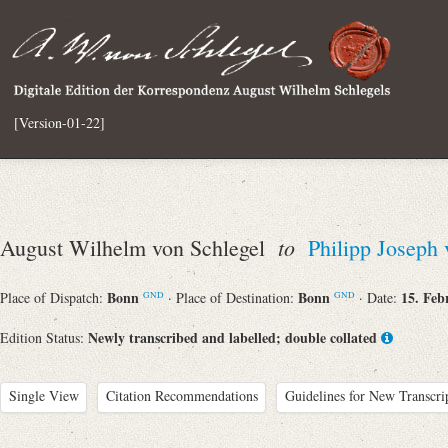
[Version-01-22]
to
August Wilhelm von Schlegel
Philipp Joseph
Bonn
Bonn
15. Feb
Place of Dispatch:
· Place of Destination:
· Date:
GND
GND
Newly transcribed and labelled; double collated
Edition Status:
Single View
Citation Recommendations
Guidelines for New Transcri