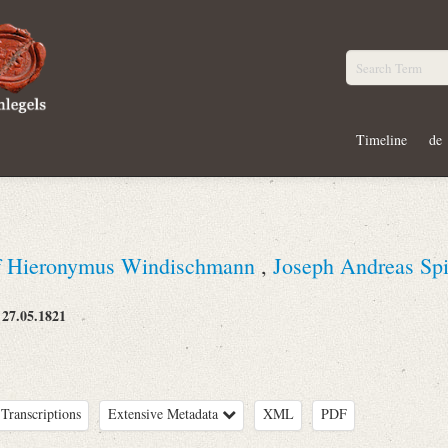
Timeline
de
ef Hieronymus Windischmann
,
Joseph Andreas Spi
27.05.1821
:
Transcriptions
Extensive Metadata
XML
PDF