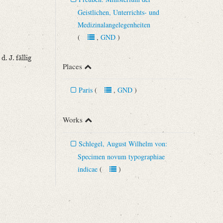
Geistlichen, Unterrichts- und
Medizinalangelegenheiten
(
,
GND
)
. J. fällig
Places
Paris
(
,
GND
)
Works
Schlegel, August Wilhelm von:
Specimen novum typographiae
indicae
(
)