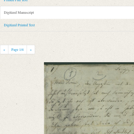
Metadata Concerning Header
Sender: Friedrich von Schlegel
Digitized Manuscript
Recipient: August Wilhelm von Schlegel
Place of Dispatch: Leipzig
GND
Digitized Printed Text
Place of Destination: Amsterdam
GND
Date: 18.05.1791 bis 21.05.1791
Notations: Empfangsort erschlossen.
«
Page
1
/4
»
Printed Text
Bibliography: Kritische Friedrich-Schlegel-Ausgabe. Bd. 23. Dritte Ab
romantischen Schule (15. September 1788 ‒ 15. Juli 1797). Mit Einleit
Incipit: „[1] Leipzig, den 18ten May 91.
Mein Freund, der Ungestüm mit dem Du bey der Abfahrt aufbrausetest h
Manuscript
Provider: Dresden, Sächsische Landesbibliothek - Staats- und Universitä
OAI Id: DE-1a-34186
Classification Number: Mscr.Dresd.e.90,XIX,Bd.24.a,Nr.1
Number of Pages: 4S. auf Doppelbl., hs. m. U.