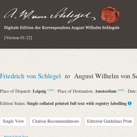
[Version-01-22]
to
Friedrich von Schlegel
August Wilhelm von Sc
Leipzig
Amsterdam
Place of Dispatch:
· Place of Destination:
· Date
GND
GND
Single collated printed full text with registry labelling
Edition Status:
Single View
Citation Recommendations
Editorial Guidelines Print
Printed Full Text