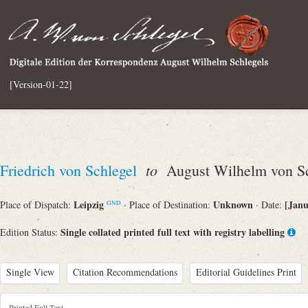
[Version-01-22]
to
Friedrich von Schlegel
August Wilhelm von Sc
Leipzig
Unknown
[Janu
Place of Dispatch:
· Place of Destination:
· Date:
GND
Single collated printed full text with registry labelling
Edition Status:
Single View
Citation Recommendations
Editorial Guidelines Print
Printed Full Text