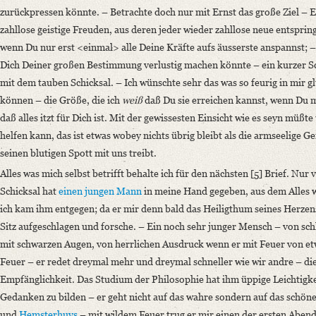
zurückpressen könnte. – Betrachte doch nur mit Ernst das große Ziel – 
zahllose geistige Freuden, aus deren jeder wieder zahllose neue entspring
wenn Du nur erst <einmal> alle Deine Kräfte aufs äusserste anspannst; – 
Dich Deiner großen Bestimmung verlustig machen könnte – ein kurzer S
mit dem tauben Schicksal. – Ich wünschte sehr das was so feurig in mir g
können – die Größe, die ich
weiß
daß Du sie erreichen kannst, wenn Du mit
daß alles itzt für Dich ist. Mit der gewissesten Einsicht wie es seyn müß
helfen kann, das ist etwas wobey nichts übrig bleibt als die armseelige 
seinen blutigen Spott mit uns treibt.
Alles was mich selbst betrifft behalte ich für den nächsten [5] Brief. Nu
Schicksal hat
einen jungen Mann
in meine Hand gegeben, aus dem Alles w
ich kam ihm entgegen; da er mir denn bald das Heiligthum seines Herzen
Sitz aufgeschlagen und forsche. – Ein noch sehr junger Mensch – von sch
mit schwarzen Augen, von herrlichen Ausdruck wenn er mit Feuer von et
Feuer – er redet dreymal mehr und dreymal schneller wie wir andre – di
Empfänglichkeit. Das Studium der Philosophie hat ihm üppige Leichtigk
Gedanken zu bilden – er geht nicht auf das wahre sondern auf das schöne 
und
Hemsterhuys
– mit wildem Feuer trug er mir einen der ersten Abend