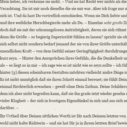
Mein lieber, ich verkenne sie nicht. – Und sie hat Recht wer nichts als die
Verachtung. Sie ist mir noch dieselbe die sie mir war. Aber ich frage nur n
sich ist. Und da hast Du vortreflich entschieden. Wenn sie Dich liebte und
und ihre weibliche Herschbegierde mehr als Du. – Einzelne
sehr große
Zü
doch daß sie mit der schonungslosen Aufrichtigkeit, deren sie sich rühmt a
denn die Größe – so begierig Superiorität fühlen zu lassen? spricht sie o
sich selbst nicht sondern bedarf jemand der sie von ihrer Größe unterhä
unendlichen Kraft – von dem Gefühl seiner Geringfügigkeit durchdrunge
kurz seyn. – Hinter den Aussprüchen ihres Gefühls, die die Dunkelheit
als – es liegt so in mir – ich sage wie es ist nicht wie es seyn sollte – ich 
hinter [3] diesen scheinbaren Gestalten möchten vielleicht andre Dinge i
Es ist nicht unmöglich daß sie ihren Schritt einmal bereuet; sie fühlt De
einmal fürchterlich erwachen – gewiß ohne Dein Zuthun. Deine Schilderu
dem ich aber nicht begreifen kann, daß sie ihn grade ietzt wieder gese
vieler Klugheit – der sich in frostigem Eigendünkel in sich und aus sich 
darüber. –
Ihr Urtheil über Deinen sittlichen Werth ist Dir nach Deinem letzten von 
wohl nicht kalte Richterin – und sie hat Dir ja in ihrem letzten Brief bew