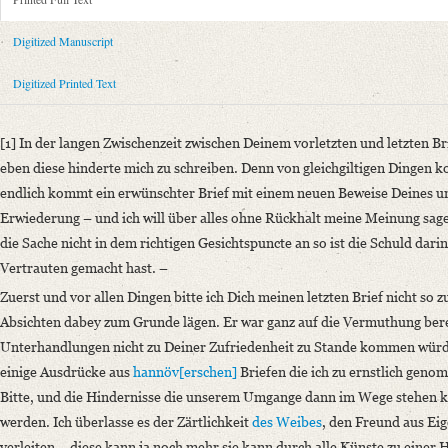
Metadata Concerning Header
Sender: Friedrich von Schlegel
Digitized Manuscript
Recipient: August Wilhelm von Schlegel
Place of Dispatch: Leipzig
GND
Digitized Printed Text
Place of Destination: Unknown
Date: [Januar 1792]
[1] In der langen Zwischenzeit zwischen Deinem vorletzten und letzten Br
Notations: Datum erschlossen.
eben diese hinderte mich zu schreiben. Denn von gleichgiltigen Dingen k
Printed Text
endlich kommt ein erwünschter Brief mit einem neuen Beweise Deines u
Bibliography: Kritische Friedrich-Schlegel-Ausgabe. Bd. 23. Dritte Ab
Erwiederung – und ich will über alles ohne Rückhalt meine Meinung sagen
romantischen Schule (15. September 1788 ‒ 15. Juli 1797). Mit Einleit
die Sache nicht in dem richtigen Gesichtspuncte an so ist die Schuld da
Incipit: „[1] In der langen Zwischenzeit zwischen Deinem vorletzten und
Vertrauten gemacht hast. –
Zuerst und vor allen Dingen bitte ich Dich meinen letzten Brief nicht so 
Manuscript
Absichten dabey zum Grunde lägen. Er war ganz auf die Vermuthung ber
Provider: Dresden, Sächsische Landesbibliothek - Staats- und Universitä
Unterhandlungen nicht zu Deiner Zufriedenheit zu Stande kommen würd
OAI Id: DE-1a-34186
einige Ausdrücke aus
hannöv[erschen]
Briefen die ich zu ernstlich geno
Classification Number: Mscr.Dresd.e.90,XIX,Bd.24.a,Nr.8
Bitte, und die Hindernisse die unserem Umgange dann im Wege stehen
Number of Pages: 6S. auf Doppelbl., hs. m. U.
werden. Ich überlasse es der Zärtlichkeit
des Weibes
, den Freund aus Ei
Format: 22,8 x 19,1 cm
verleiten – diese kann ja noch mehr sie kann durch alle Künste zu einer 