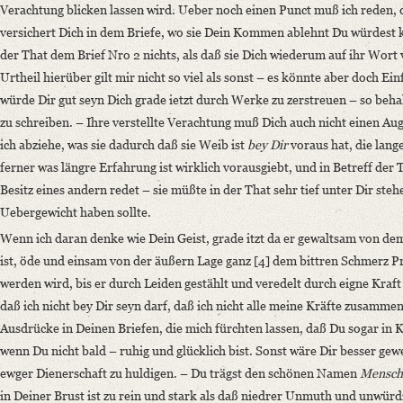
Verachtung blicken lassen wird. Ueber noch einen Punct muß ich reden, de
versichert Dich in dem Briefe, wo sie Dein Kommen ablehnt Du würdest ke
der That dem Brief Nro 2 nichts, als daß sie Dich wiederum auf ihr Wort 
Urtheil hierüber gilt mir nicht so viel als sonst – es könnte aber doch Ei
würde Dir gut seyn Dich grade ietzt durch Werke zu zerstreuen – so behal
zu schreiben. – Ihre verstellte Verachtung muß Dich auch nicht einen 
ich abziehe, was sie dadurch daß sie Weib ist
bey
Dir
voraus hat, die lan
ferner was längre Erfahrung ist wirklich vorausgiebt, und in Betreff de
Besitz eines andern redet – sie müßte in der That sehr tief unter Dir steh
Uebergewicht haben sollte.
Wenn ich daran denke wie Dein Geist, grade itzt da er gewaltsam von de
ist, öde und einsam von der äußern Lage ganz [4] dem bittren Schmerz Pre
werden wird, bis er durch Leiden gestählt und veredelt durch eigne Kraft
daß ich nicht bey Dir seyn darf, daß ich nicht alle meine Kräfte zusamme
Ausdrücke in Deinen Briefen, die mich fürchten lassen, daß Du sogar in 
wenn Du nicht bald – ruhig und glücklich bist. Sonst wäre Dir besser g
ewger Dienerschaft zu huldigen. – Du trägst den schönen Namen
Mensch
in Deiner Brust ist zu rein und stark als daß niedrer Unmuth und unwürdi