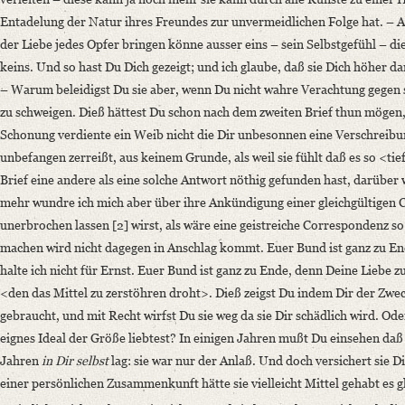
Language
Entadelung der Natur ihres Freundes zur unvermeidlichen Folge hat. – Ab
German
der Liebe jedes Opfer bringen könne ausser eins – sein Selbstgefühl – di
keins. Und so hast Du Dich gezeigt; und ich glaube, daß sie Dich höher d
– Warum beleidigst Du sie aber, wenn Du nicht wahre Verachtung gegen s
zu schweigen. Dieß hättest Du schon nach dem zweiten Brief thun mögen,
Schonung verdiente ein Weib nicht die Dir unbesonnen eine Verschreibun
unbefangen zerreißt, aus keinem Grunde, als weil sie fühlt daß es so <tief
Brief eine andere als eine solche Antwort nöthig gefunden hast, darüber
mehr wundre ich mich aber über ihre Ankündigung einer gleichgültigen
unerbrochen lassen [2] wirst, als wäre eine geistreiche Correspondenz so
machen wird nicht dagegen in Anschlag kommt. Euer Bund ist ganz zu E
halte ich nicht für Ernst. Euer Bund ist ganz zu Ende, denn Deine Liebe 
<den das Mittel zu zerstöhren droht>. Dieß zeigst Du indem Dir der Zweck
gebraucht, und mit Recht wirfst Du sie weg da sie Dir schädlich wird. Ode
eignes Ideal der Größe liebtest? In einigen Jahren mußt Du einsehen da
Jahren
in Dir selbst
lag: sie war nur der Anlaß. Und doch versichert sie D
einer persönlichen Zusammenkunft hätte sie vielleicht Mittel gehabt es 