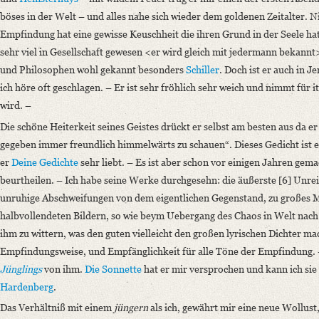
böses in der Welt – und alles nahe sich wieder dem goldenen Zeitalter. Ni
Empfindung hat eine gewisse Keuschheit die ihren Grund in der Seele hat
sehr viel in Gesellschaft gewesen <er wird gleich mit jedermann bekannt
und Philosophen wohl gekannt besonders
Schiller
. Doch ist er auch in J
ich höre oft geschlagen. – Er ist sehr fröhlich sehr weich und nimmt für 
wird. –
Die schöne Heiterkeit seines Geistes drückt er selbst am besten aus da er
gegeben immer freundlich himmelwärts zu schauen“. Dieses Gedicht ist e
er
Deine Gedichte
sehr liebt. – Es ist aber schon vor einigen Jahren gem
beurtheilen. – Ich habe seine Werke durchgesehn: die äußerste [6] Unrei
unruhige Abschweifungen von dem eigentlichen Gegenstand, zu großes 
halbvollendeten Bildern, so wie beym Uebergang des Chaos in Welt nac
ihm zu wittern, was den guten vielleicht den großen lyrischen Dichter ma
Empfindungsweise, und Empfänglichkeit für alle Töne der Empfindung.
Jünglings
von ihm.
Die Sonnette
hat er mir versprochen und kann ich sie 
Hardenberg
.
Das Verhältniß mit einem
jüngern
als ich, gewährt mir eine neue Wollust,