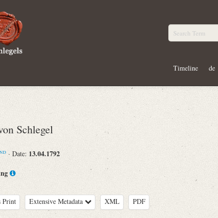
Timeline
de
on Schlegel
13.04.1792
· Date:
ND
ing
 Print
Extensive Metadata
XML
PDF