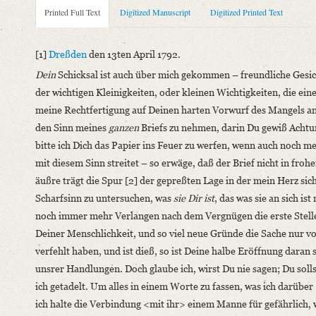
Metadata Concerning Header
Printed Full Text
Digitized Manuscript
Digitized Printed Text
Sender: Friedrich von Schlegel
Recipient: August Wilhelm von Schlegel
[1]
Dreßden
den 13ten April 1792.
Place of Dispatch: Dresden
GND
Dein
Schicksal ist auch über mich gekommen – freundliche Gesi
Place of Destination: Amsterdam
GND
der wichtigen Kleinigkeiten, oder kleinen Wichtigkeiten, die eine
Date: 13.04.1792
meine Rechtfertigung auf Deinen harten Vorwurf des Mangels an 
Notations: Empfangsort erschlossen.
den Sinn meines
ganzen
Briefs zu nehmen, darin Du gewiß Achtu
bitte ich Dich das Papier ins Feuer zu werfen, wenn auch noch m
Printed Text
mit diesem Sinn streitet – so erwäge, daß der Brief nicht in froh
Bibliography: Kritische Friedrich-Schlegel-Ausgabe. Bd. 23. D
äußre trägt die Spur [2] der gepreßten Lage in der mein Herz sic
1797). Mit Einleitung und Kommentar hg. v. Ernst Behler u.a.
Scharfsinn zu untersuchen, was
sie Dir ist
, das was sie an sich i
Incipit: „[1] Dreßden den 13ten April 1792.
noch immer mehr Verlangen nach dem Vergnügen die erste Stelle z
Dein Schicksal ist auch über mich gekommen – freundliche Ge
Deiner Menschlichkeit, und so viel neue Gründe die Sache nur v
Manuscript
verfehlt haben, und ist dieß, so ist Deine halbe Eröffnung dara
Provider: Dresden, Sächsische Landesbibliothek - Staats- und U
unsrer Handlungen. Doch glaube ich, wirst Du nie sagen; Du sollst
OAI Id: DE-1a-34186
ich getadelt. Um alles in einem Worte zu fassen, was ich darüber [
Classification Number: Mscr.Dresd.e.90,XIX,Bd.24.a,Nr.10
ich halte die Verbindung <mit ihr> einem Manne für gefährlich, w
Number of Pages: 7S. auf Doppelbl., hs. m. U.