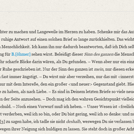
chter zu machen und Langeweile im Herzen zu haben
. Schenke mir das Auf
 ruhige Antwort auf einen solchen Brief so lange zurückhielten. Das wichti
Menschlichkeit. Ich kann ihn nur dadurch beantworten, daß ich Dich selb
ng für
B.[öhmer]
sehen wirst. Beleidigt dieser
Sinn des ganzen
die Mensch
ehr scharfe Blicke darin wären, als Du gefunden. – Wenn aber nur ein ei
er Ruhe geschrieben ist. Nur der Sinn des ganzen ist
mein
, nur diesen erke
ritte Abteilung: Briefe von und an Friedrich und Dorothea Schlegel. Bis zur 
h fast immer ängstigt. – Du wirst mir aber verzeihen, nur das mit <inner
 Paderborn u.a. 1987, S. 48‒50.
st nur mit dem Intereße, den ein großer <und neuer> Gegenstand giebt. Hie
u haben, als nach Liebe. – Es sind in Deinem letzten Briefe so viele ne
sichter zu machen und Langeweile im Herzen [...]“
on der Seite anzusehen. – Doch mag ich den wahren Gesichtspunkt viellei
n schuld. – Noch einen Vorwurf muß ich heben. – Unser Wesen ist <freili
niversitätsbibliothek
 verderben, weil ich so bin, oder Du bist gering, weil ich so denke: und n
3] zu sagen habe, ich tadle sie nicht
deshalb
, weswegen Du sie verlassen 
egen ihrer Neigung sich huldigen zu lassen. Sie steht doch in großer Ach