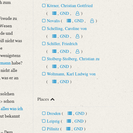
ch zum
Körner, Christian Gottfried
(
,
GND
,
)
 Freude zu
Novalis
(
,
GND
,
)
r Wesen
Schelling, Caroline von
öde und
(
,
GND
,
)
iß nicht was
Schiller, Friedrich
be
(
,
GND
,
)
n wenigstens
Stolberg-Stolberg, Christian zu
tmann
habe?
(
,
GND
)
 nicht alle
Woltmann, Karl Ludwig von
 was er an
(
,
GND
)
 solchen
Places
h> schon
r
alles was ich
Dresden
(
,
GND
)
gut bekannt
Leipzig
(
,
GND
)
Pillnitz
(
,
GND
)
. – Dem