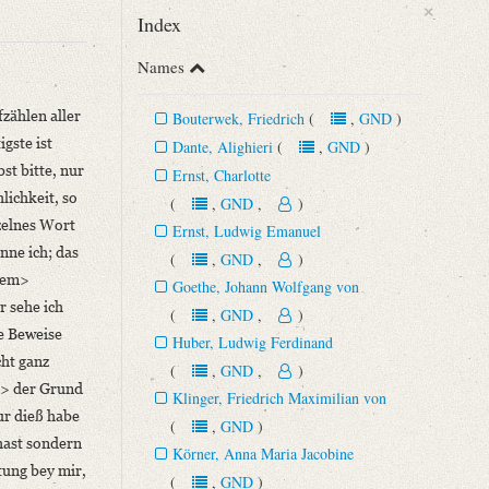
×
Index
Names
zählen aller
Bouterwek, Friedrich
(
,
GND
)
gste ist
Dante, Alighieri
(
,
GND
)
st bitte, nur
Ernst, Charlotte
lichkeit, so
(
,
GND
,
)
nzelnes Wort
Ernst, Ludwig Emanuel
nne ich; das
Begründung der romantischen Schule (15. September 1788 ‒ 15. Juli
(
,
GND
,
)
stem>
Goethe, Johann Wolfgang von
r sehe ich
(
,
GND
,
)
ue Beweise
Huber, Ludwig Ferdinand
cht ganz
(
,
GND
,
)
ch> der Grund
Klinger, Friedrich Maximilian von
ur dieß habe
(
,
GND
)
hast sondern
Körner, Anna Maria Jacobine
tung bey mir,
(
,
GND
)