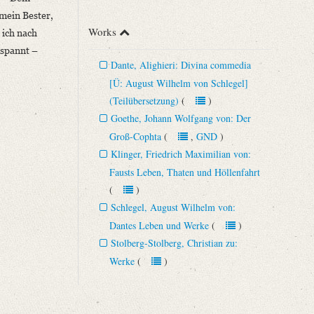
 mein Bester,
Works
 ich nach
espannt –
Dante, Alighieri: Divina commedia
[Ü: August Wilhelm von Schlegel]
(Teilübersetzung)
(
)
Goethe, Johann Wolfgang von: Der
Groß-Cophta
(
,
GND
)
Klinger, Friedrich Maximilian von:
Fausts Leben, Thaten und Höllenfahrt
(
)
Schlegel, August Wilhelm von:
Dantes Leben und Werke
(
)
Stolberg-Stolberg, Christian zu:
Werke
(
)