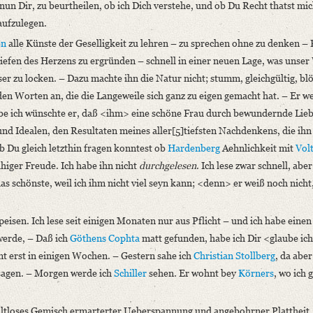
s nun Dir, zu beurtheilen, ob ich Dich verstehe, und ob Du Recht thatst mi
aufzulegen.
en
alle Künste der Geselligkeit zu lehren – zu sprechen ohne zu denken –
 Tiefen des Herzens zu ergründen – schnell in einer neuen Lage, was unse
r zu locken. – Dazu machte ihn die Natur nicht; stumm, gleichgültig, bl
en Worten an, die die Langeweile sich ganz zu eigen gemacht hat. – Er we
glaube ich wünschte er, daß <ihm> eine schöne Frau durch bewundernde Lie
 und Idealen, den Resultaten meines aller[5]tiefsten Nachdenkens, die ih
b Du gleich letzthin fragen konntest ob
Hardenberg
Aehnlichkeit mit
Vol
uhiger Freude. Ich habe ihn nicht
durchgelesen
. Ich lese zwar schnell, aber
schönste, weil ich ihm nicht viel seyn kann; <denn> er weiß noch nicht,
isen. Ich lese seit einigen Monaten nur aus Pflicht – und ich habe einen
werde, – Daß ich
Göthens
Cophta
matt gefunden, habe ich Dir <glaube ic
 erst in einigen Wochen. – Gestern sahe ich
Christian Stollberg
, da abe
u sagen. – Morgen werde ich
Schiller
sehen. Er wohnt bey
Körners
, wo ich 
haltloses Gemisch ermarterter Ueberspannung und angebohrner Plattheit