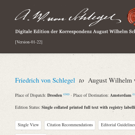
[Version-01-22]
to
Friedrich von Schlegel
August Wilhelm v
Dresden
Amsterdam
Place of Dispatch:
· Place of Destination:
GND
G
Single collated printed full text with registry labell
Edition Status:
Single View
Citation Recommendations
Editorial Guidelines