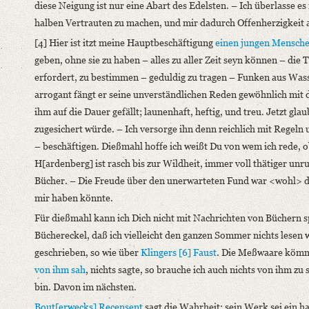
diese Neigung ist nur eine Abart des Edelsten. – Ich überlasse e
Format: 18,9 x 11,4 cm
halben Vertrauten zu machen, und mir dadurch Offenherzigkeit 
Language
[4] Hier ist itzt meine Hauptbeschäftigung
einen jungen Mensch
German
geben, ohne sie zu haben – alles zu aller Zeit seyn können – die
erfordert, zu bestimmen – geduldig zu tragen – Funken aus Wasse
arrogant fängt er seine unverständlichen Reden gewöhnlich mit d
ihm auf die Dauer gefällt; launenhaft, heftig, und treu. Jetzt 
zugesichert würde. – Ich versorge ihn denn reichlich mit Regeln
– beschäftigen. Dießmahl hoffe ich weißt Du von wem ich rede, o
H[ardenberg] ist rasch bis zur Wildheit, immer voll thätiger unr
Bücher. – Die Freude über den unerwarteten Fund war <wohl> das 
mir haben könnte.
Für dießmahl kann ich Dich nicht mit Nachrichten von Büchern spe
Büchereckel, daß ich vielleicht den ganzen Sommer nichts lesen 
geschrieben, so wie über
Klingers
[6] Faust
. Die Meßwaare kömmt
von ihm sah
, nichts sagte, so brauche ich auch nichts von ihm z
bin. Davon im nächsten.
Bout[erwecks]
Recensent
sagt die Wahrheit; sein Werk sei ein 