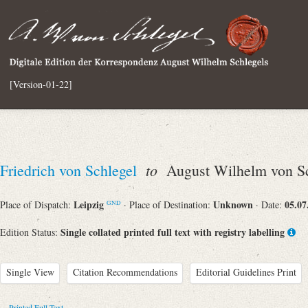
[Version-01-22]
to
Friedrich von Schlegel
August Wilhelm von Sc
Leipzig
Unknown
05.07
Place of Dispatch:
· Place of Destination:
· Date:
GND
Single collated printed full text with registry labelling
Edition Status:
Single View
Citation Recommendations
Editorial Guidelines Print
Printed Full Text