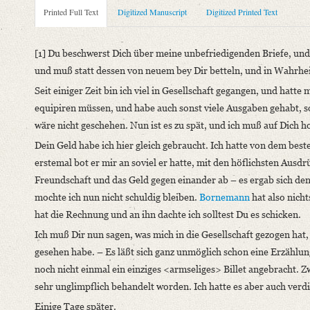
Metadata Concerning Header
Printed Full Text
Digitized Manuscript
Digitized Printed Text
Sender: Friedrich von Schlegel
Recipient: August Wilhelm von Schlegel
[1] Du beschwerst Dich über meine unbefriedigenden Briefe, und w
Place of Dispatch: Leipzig
GND
und muß statt dessen von neuem bey Dir betteln, und in Wahrheit
Place of Destination: Amsterdam
GND
Seit einiger Zeit bin ich viel in Gesellschaft gegangen, und hatt
Date: [Anfang August 1792]
equipiren müssen, und habe auch sonst viele Ausgaben gehabt, so 
Notations: Datum erschlossen.
wäre nicht geschehen. Nun ist es zu spät, und ich muß auf Dich ho
Printed Text
Dein Geld habe ich hier gleich gebraucht. Ich hatte von dem best
Bibliography: Kritische Friedrich-Schlegel-Ausgabe. Bd. 23. D
erstemal bot er mir an soviel er hatte, mit den höflichsten Ausdr
1797). Mit Einleitung und Kommentar hg. v. Ernst Behler u.a.
Freundschaft und das Geld gegen einander ab – es ergab sich de
Incipit: „[1] Du beschwerst Dich über meine unbefriedigenden Br
mochte ich nun nicht schuldig bleiben.
Bornemann
hat also nicht
hat die Rechnung und an ihn dachte ich solltest Du es schicken.
Manuscript
Ich muß Dir nun sagen, was mich in die Gesellschaft gezogen hat
Provider: Dresden, Sächsische Landesbibliothek - Staats- und U
gesehen habe. – Es läßt sich ganz unmöglich schon eine Erzählu
OAI Id: DE-1a-34186
noch nicht einmal ein einziges <armseliges> Billet angebracht. Zw
Classification Number: Mscr.Dresd.e.90,XIX,Bd.24.a,Nr.14
sehr unglimpflich behandelt worden. Ich hatte es aber auch verdi
Number of Pages: 5S. auf Doppelbl., hs. m. U.
Einige Tage später.
Format: 19,1 x 11,2 cm