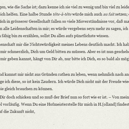
agen, wie die Sache ist; dazu kenne ich sie viel zu wenig und bin viel zu leid
eich helfen. Eine halbe Stunde
tête-à-tête
würde mich auch
au fait
setzen;
räch in grösserer Gesellschaft fallen so viele Misverständnisse vor, daß 
 alle Leidenschaften in mir; es würde vergebens seyn mehr zu sagen, ich
fähig bin zu erzählen, sollst Du alles aufs pünctlichste wissen.
idenschaft mir die Nichtswürdigkeit meines Lebens deutlich macht. Ich hab
llt mir schmerzlich, Dich um Geld bitten zu müssen. Aber es ist nun gesche
ir geben kannst, hängt von Dir ab, nur bitte ich Dich, es so bald als mög
und kannst mir nicht aus Gründen rathen zu leben, wenn nehmlich nach a
e ich diese, so ist kein Zaudern. Ich würde Dich nicht mit der Freude wi
sie gleich brauchen zu können.
 Dir doch schicken und so muß der Brief nun so fort wie er ist. – Von mei
vorläufig. Wenn Du eine Hofmeisterstelle für mich in H.[olland] findest,
uf die Zukunft nicht,