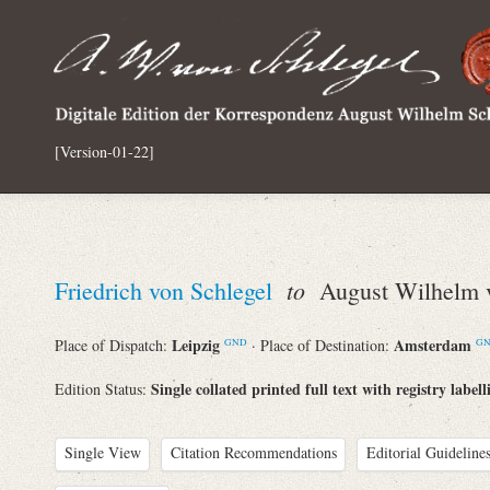
[Version-01-22]
to
Friedrich von Schlegel
August Wilhelm v
Leipzig
Amsterdam
Place of Dispatch:
· Place of Destination:
GND
G
Single collated printed full text with registry labell
Edition Status:
Single View
Citation Recommendations
Editorial Guidelines