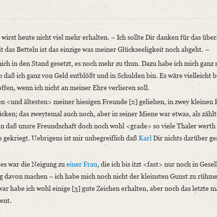
irst heute nicht viel mehr erhalten. – Ich sollte Dir danken für das über
 das Betteln ist das einzige was meiner Glückseeligkeit noch abgeht. –
e mich in den Stand gesetzt, es noch mehr zu thun. Dazu habe ich mich ganz
daß ich ganz von Geld entblößt und in Schulden bin. Es wäre vielleicht b
ffen, wenn ich nicht an meiner Ehre verlieren soll.
en <und ältesten> meiner hiesigen Freunde [2] geliehen, in zwey kleinen 
ritte Abteilung: Briefe von und an Friedrich und Dorothea Schlegel. Bis zur 
ücken; das zweytemal auch noch, aber in seiner Miene war etwas, als zählt
 Paderborn u.a. 1987, S. 61‒62.
nn daß unsre Freundschaft doch noch wohl <grade> so viele Thaler werth 
iefe, und wirst heute nicht viel mehr erhalten. – Ich sollte Dir danken für [..
s gekriegt. Uebrigens ist mir unbegreiflich daß
Karl
Dir nichts darüber ge
, es war die Neigung zu
einer Frau
, die ich bis itzt <fast> nur noch in Gese
niversitätsbibliothek
ng davon machen – ich habe mich noch nicht der kleinsten Gunst zu rühme
ar habe ich wohl einige [3] gute Zeichen erhalten, aber noch das letzte ma
ent.