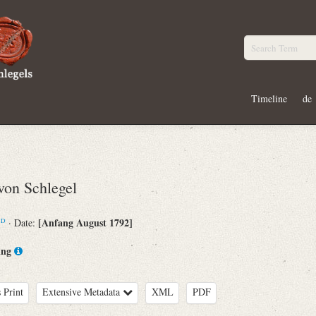
Timeline
de
on Schlegel
[Anfang August 1792]
· Date:
ND
ing
 Print
Extensive Metadata
XML
PDF