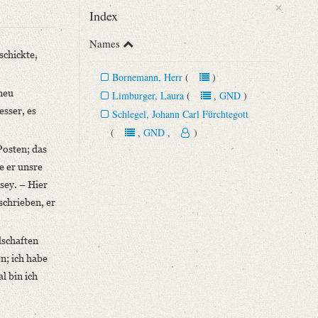
×
Index
Names
schickte,
Bornemann, Herr
(
)
 neu
Limburger, Laura
(
,
GND
)
esser, es
Schlegel, Johann Carl Fürchtegott
(
,
GND
,
)
Posten; das
Begründung der romantischen Schule (15. September 1788 ‒ 15. Juli
e er unsre
sey. – Hier
.]“
schrieben, er
llschaften
n; ich habe
l bin ich