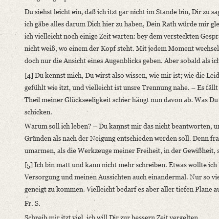
Du siehst leicht ein, daß ich itzt gar nicht im Stande bin, Dir zu s
Language
ich gäbe alles darum Dich hier zu haben, Dein Rath würde mir gl
German
ich vielleicht noch einige Zeit warten: bey dem versteckten Gesp
nicht weiß, wo einem der Kopf steht. Mit jedem Moment wechseln
doch nur die Ansicht eines Augenblicks geben. Aber sobald als ich 
[4] Du kennst mich, Du wirst also wissen, wie mir ist; wie die Le
gefühlt wie itzt, und vielleicht ist unsre Trennung nahe. – Es fä
Theil meiner Glückseeligkeit schier hängt nun davon ab. Was Du m
schicken.
Warum soll ich leben? – Du kannst mir das nicht beantworten, 
Gründen als nach der Neigung entschieden werden soll. Denn frag
umarmen, als die Werkzeuge meiner Freiheit, in der Gewißheit, 
[5] Ich bin matt und kann nicht mehr schreiben. Etwas wollte ich
Versorgung und meinen Aussichten auch einandermal. Nur so viel 
geneigt zu kommen. Vielleicht bedarf es aber aller tiefen Plane a
Fr. S.
Schreib mir itzt viel, ich will Dir zur bessern Zeit vergelten.