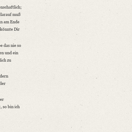
enschaftlich;
 darauf muß
man am Ende
 könnte Dir
e das nie so
hen und ein
lich zu
ndern
eder
ner
 so bin ich