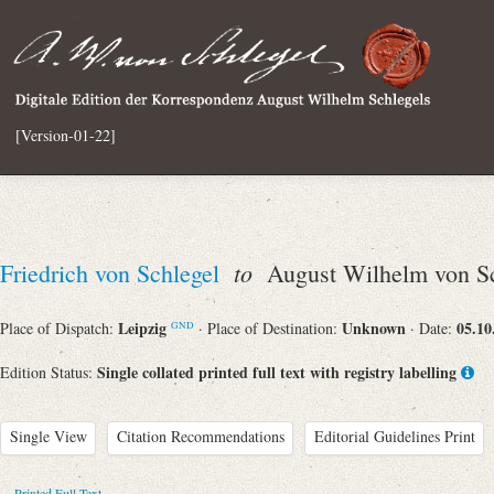
[Version-01-22]
to
Friedrich von Schlegel
August Wilhelm von Sc
Leipzig
Unknown
05.10
Place of Dispatch:
· Place of Destination:
· Date:
GND
Single collated printed full text with registry labelling
Edition Status:
Single View
Citation Recommendations
Editorial Guidelines Print
Printed Full Text