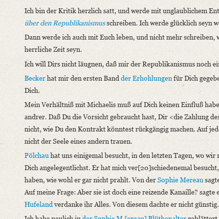
Ich bin der Kritik herzlich satt, und werde mit unglaublichem E
über den Republikanismus
schreiben. Ich werde glücklich seyn w
Dann werde ich auch mit Euch leben, und nicht mehr schreiben, wa
herrliche Zeit seyn.
Ich will Dirs nicht läugnen, daß mir der Republikanismus noch ein
Becker
hat mir den ersten Band
der Erhohlungen
für Dich gegebe
Dich.
Mein Verhältniß mit Michaelis muß auf Dich keinen Einfluß habe
andrer. Daß Du die Vorsicht gebraucht hast, Dir <die Zahlung de
nicht, wie Du den Kontrakt könntest rückgängig machen. Auf jede
nicht der Seele eines andern trauen.
Pölchau
hat uns einigemal besucht, in den letzten Tagen, wo wir 
Dich angelegentlichst. Er hat mich ver[20]schiedenemal besucht,
haben, wie wohl er gar nicht prahlt. Von der
Sophie Mereau
sagte
Auf meine Frage: Aber sie ist doch eine reizende Kanaille? sagte 
Hufeland
verdanke ihr Alles. Von diesem dachte er nicht günstig.
Ich habe neulich in
der Sophie M.[ereau] Blüthenalter
geblättert.