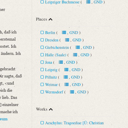
Leipziger Buchmesse
(
,
GND
)
her
Places
h, daß ich
Berlin
(
,
GND
)
 erstemal
Dresden
(
,
GND
)
ostet. Ich
Giebichenstein
(
,
GND
)
 ändern. Ich
Halle (Saale)
(
,
GND
)
Jena
(
,
GND
)
 gebracht
Leipzig
(
,
GND
)
ir sagte, daß
Pillnitz
(
,
GND
)
gt, <und
Weimar
(
,
GND
)
eich die
Wermsdorf
(
,
GND
)
r lieb. Das
] einzelner
Works
 mache ich
seum
Aeschylus: Tragoediae [Ü: Christian