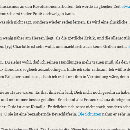
nthusiasmus an den Revoluzionen arbeiten. Ich werde zu gleicher Zeit
etwa
enn ich erst in der Politik schwelgen kann.
s sich nicht sagt, sondern wieder reden lernen. Es wird eine glückliche, 
 wenig näher am Herzen liegt, als die göttliche Kritik, und die allergöttli
n. [19] Charlotte ist sehr wohl, und macht sich auch keine Grillen mehr.
n. Du siehst wohl, daß ich seinen Handlungen mehr trauen muß, als den 
s> Honorars sogleich auszubedingen, finde ich sehr rathsam. Ich wüßte 
n Fall aber handle so, als ob ich nicht mit ihm in Verbindung wäre, den
nie zu Hause waren. Es that ihm sehr leid, Dich nicht noch gesehn zu habe
 und mir immer besser gefallen. Er scheint alle Frauen in Jena durchgen
 er: O sie ist eine Kanaille. Er drückte sich sonst nicht stark, sondern sc
er: O sie ist eine bezaubernde Beyschläferin.
Die Schützen
nahm er sehr in
 Das ist sehr spaßhaft. Die Sache ist die. Viere lieben sich; zwey sehn zu, 