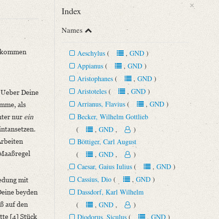
×
Index
Names
ollkommen
Aeschylus
(
,
GND
)
Appianus
(
,
GND
)
Aristophanes
(
,
GND
)
Aristoteles
(
,
GND
)
. Ueber Deine
Begründung der romantischen Schule (15. September 1788 ‒ 15. Juli
Arrianus, Flavius
(
,
GND
)
omme, als
Becker, Wilhelm Gottlieb
nter nur
ein
(
,
GND
,
)
intansetzen.
Böttiger, Carl August
Arbeiten
] Maaßregel
(
,
GND
,
)
Caesar, Gaius Iulius
(
,
GND
)
Cassius, Dio
(
,
GND
)
redung mit
Dassdorf, Karl Wilhelm
 Deine beyden
(
,
GND
,
)
ß auf den
Diodorus, Siculus
(
,
GND
)
tte [4] Stück