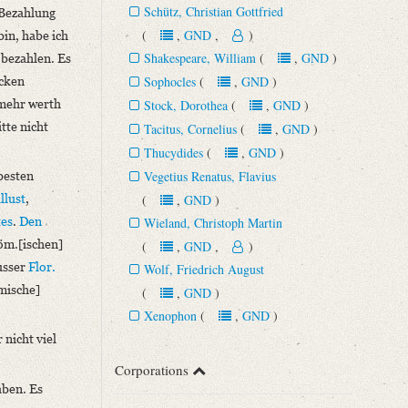
Schütz, Christian Gottfried
 Bezahlung
(
,
GND
,
)
bin, habe ich
Shakespeare, William
(
,
GND
)
 bezahlen. Es
icken
Sophocles
(
,
GND
)
ehr werth
Stock, Dorothea
(
,
GND
)
tte nicht
Tacitus, Cornelius
(
,
GND
)
Thucydides
(
,
GND
)
Vegetius Renatus, Flavius
 besten
llust
,
(
,
GND
)
tes
.
Den
Wieland, Christoph Martin
öm.[ischen]
(
,
GND
,
)
usser
Flor.
Wolf, Friedrich August
mische]
(
,
GND
)
Xenophon
(
,
GND
)
 nicht viel
Corporations
aben. Es