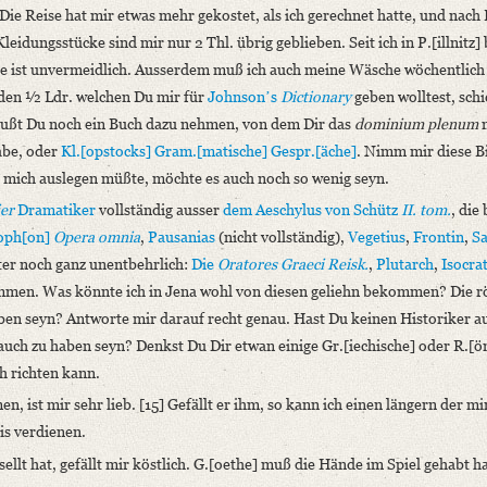
Die Reise hat mir etwas mehr gekostet, als ich gerechnet hatte, und nach
dungsstücke sind mir nur 2 Thl. übrig geblieben. Seit ich in P.[illnitz] 
be ist unvermeidlich. Ausserdem muß ich auch meine Wäsche wöchentlich
 den ½ Ldr. welchen Du mir für
Johnsonʼs
Dictionary
geben wolltest, sch
mußt Du noch ein Buch dazu nehmen, von dem Dir das
dominium plenum
m
abe, oder
Kl.[opstocks]
Gram.[matische] Gespr.[äche]
. Nimm mir diese Bi
r mich auslegen müßte, möchte es auch noch so wenig seyn.
ier
Dramatiker
vollständig ausser
dem Aeschylus von
Schütz
II. tom.
, die
oph[on]
Opera omnia
,
Pausanias
(nicht vollständig),
Vegetius
,
Frontin
,
Sa
nter noch ganz unentbehrlich:
Die
Oratores Graeci
Reisk
.
,
Plutarch
,
Isocra
men. Was könnte ich in Jena wohl von diesen geliehn bekommen? Die r
en seyn? Antworte mir darauf recht genau. Hast Du keinen Historiker a
auch zu haben seyn? Denkst Du Dir etwan einige Gr.[iechische] oder R.[ö
h richten kann.
, ist mir sehr lieb. [15] Gefällt er ihm, so kann ich einen längern der mir
is verdienen.
ellt hat, gefällt mir köstlich. G.[oethe] muß die Hände im Spiel gehabt h