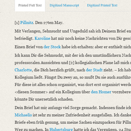
Metadata Concerning Header
Printed Full Text
Digitized Manuscript
Digitized Printed Text
Sender: Friedrich von Schlegel
Recipient: August Wilhelm von Schlegel
[1]
Pillnitz
. Den 27ten May.
Place of Dispatch: Pillnitz
GND
Mit Verlangen, Sehnsucht und Ungeduld sah ich Deinem Brief ent
Place of Destination: Unknown
befriedigt.
Karoline
hat mir noch keine Nachrichten von Dir gesc
Date: 27.05.1796
Einen Brief von
der Stock
habe ich erhalten: aber er enthielt nic
Printed Text
Ich kann Dir die Sehnsucht, mit der ich den umständlichern Nach
Bibliography: Kritische Friedrich-Schlegel-Ausgabe. Bd. 23. D
professoralen Aussichten und [2] kollegialischen Plane laß mich 
1797). Mit Einleitung und Kommentar hg. v. Ernst Behler u.a.
Charlotte
, die Dich herzlich grüßt, nach
der Stadt
zieht. – Ich ha
Incipit: „[1] Pillnitz. Den 27ten May.
Kollegium ließt. Fängst Du zwey an, so mußt Du sie auch ausführe
Mit Verlangen, Sehnsucht und Ungeduld sah ich Deinem Brief ent
Für diese ist alles schon organisirt, was dort erst organisirt we
<diesen Sommer> auf ein Kollegium über
den Homer
vorzuberei
Manuscript
könnte Dir unersetzlich schaden.
Provider: Dresden, Sächsische Landesbibliothek - Staats- und U
Dein Brief hat mir anfangs viel Sorge gemacht. Indessen finde i
OAI Id: DE-1a-34222
Michaelis
ist sehr zu meiner Zufriedenheit ausgefallen. Ich dank
Classification Number: Mscr.Dresd.e.90,XIX,Bd.24.b,Nr.82
Briefe eben früh genung, um meine Sachen einzupacken für Pill
Number of Pages: 24 S. auf Doppelbl., hs. m. U.
Weg zu machen. In
Hubertsburg
hatte ich das Vergnügen, 24 Stu
Format: 19 x 11,5 cm