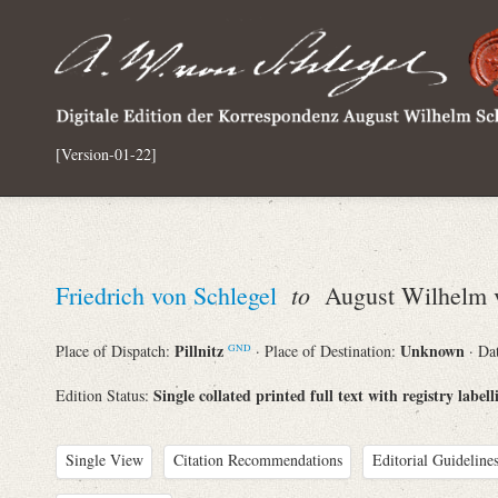
[Version-01-22]
to
Friedrich von Schlegel
August Wilhelm v
Pillnitz
Unknown
Place of Dispatch:
· Place of Destination:
· Da
GND
Single collated printed full text with registry labell
Edition Status:
Single View
Citation Recommendations
Editorial Guidelines