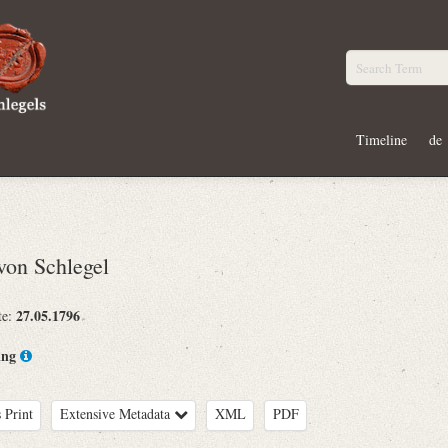
Timeline
de
on Schlegel
27.05.1796
te:
ing
 Print
Extensive Metadata
XML
PDF