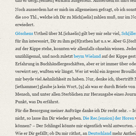
daß er dergl.[eichen] wirklich ausgestellt. Ausserdem ist mirs se
Noch ausserdem hat er mich im allgemeinen gefragt, ob ich sons
die 100 Thl., welche ich Dir zu Mich[aelis] zahlen muß, nur im No
erwiedert.
Göschens
Urtheil über M.[ichaelis] gilt bey mir sehr viel,
Sch[ille
für ihn interessirt, Dir zu ihm ge[8]rathen hat u.s.w. Aber G.[ös
auf der Kippe stehe, konnten wir allenfalls ohnehin wissen. Jede
unzähligemal, und noch zuletzt
beym Wieland
auf der Kippe gesta
Erfahrung in Buchhändlergeschäften, aber er ist immer über oder
verwirrt sey, wußten wir längst. Wer ist wohl ein ärgerer Broui
mir beyde viel Aehnlichkeit zu haben. Nur, denke ich, übertrifft 
[iethammer] glaube ja kein Wort, [9] als was er durch Briefe von M
Mensch, und unter allen Sterblichen zur Herausgabe eines Journa
Punkt, was Du erfährst.
Für die Besorgung meiner Aufträge danke ich Dir recht sehr. – I
nicht, so lasse ihn Dir wieder geben.
Die Rec.[ension]
der Horen
können? – Der Schlingel könnte mir eigentlich wohl antworten. 
Wie er Dir gefällt; ob Du mir räthst, an
Deutschland
mehr Anthei