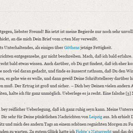
gegen, liebster Freund! Bis ietzt ist meine Begierde nur noch sehr unv
hickt, an die mich Dein Brief vom 17ten May verweißt.
hts Unterhaltendes, als einiges über
Göthens
jetzige Fettigkeit
.
richten entgegensehe, gar nicht beschreiben. Mach, daß ich bald erfahre
ritte Abteilung: Briefe von und an Friedrich und Dorothea Schlegel. Bis zur 
recht bald etwas wissen. Auch darüber, ob Du gut findest, daß ich eher k
 Paderborn u.a. 1987, S. 300‒306.
be noch viel daran gedacht, und finde es äusserst rathsam, daß Du den Wi
n, es gehe wie es wolle, und dann gewiß Deine Schriftstellerey darüber h
gegen, liebster Freund! Bis ietzt ist meine Begierde [...]“
rden muß. Der Ertrag ist groß und sicher. – Dich bey Deinen vielen andern 
ten, halte ich für ganz unmöglich. Ueberlege es ja recht. Eine falsche [3
niversitätsbibliothek
ch bey reiflicher Ueberlegung, daß ich ganz ruhig seyn kann. Meine Unter
e Dir sehr für Deine pünktlichen Nachrichten von
Leipzig
aus. Ich erhielt
nitz und mich des andern Tags an einem schönen regnichten Morgen zu Fu
nden zu warten. Zu gutem Glück hatte ich
Fichteʼs
Naturrecht
und das dri