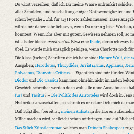
Du wirst verzeihen, daß ich Dir meine Waare unfrankirt schicke. 
aller Schulden, und Anschaffung einiger Nothwendigkeiten und Klei
schon beynahe 1 Thl. für [13] Porto zahlen müssen. Diese Ausga
würde mir daher sehr lieb seyn, wenn Du mir in 3 bis 4 Wochen,
könntest. Wenn ichs aber mit gutem Gewissen nehmen soll, so 
ist, als der blosse
ususfructus
. Etwa eine
Iliade
, deren ich zwey h
übel. Es würde mich unsäglich peinigen, wenn Charlotte noch fü
Die klass.[ischen] Schriften die ich habe sind:
Homer Wolf
,
die
v
Ausgaben;
Herodotus
,
Thucydides
,
Arria[14]nus
,
Appianus
,
Xen
Polyaenus
,
Dionysius Criticus
. – Eigentlich sind mir für den Wi
Diodor
und
Dio Cassius
kann man ohnehin nicht im Laden bekom
Geschichtschreiber werden doch wohl alle ohne Ausnahme zu hab
[us]
und
Tacitus
? –
Die Politik
des Aristoteles
wird doch in Jena 
Historiker anzuschaffen, so schreib es mir damit ich mich darnac
Daß Sch.[iller] bereit ist,
meinen Aufsatz
in die Horen aufzunehmen
Mühe machen wird, vielleicht schon mitbringen, und auf Michael
Das Stück Künstlerroman
welches man
Deinem
Shakespear
zuges