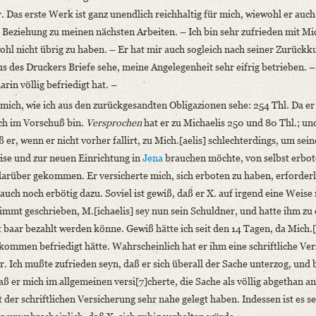
. Das erste Werk ist ganz unendlich reichhaltig für mich, wiewohl er auch
er Beziehung zu meinen nächsten Arbeiten. – Ich bin sehr zufrieden mit Mic
ohl nicht übrig zu haben. – Er hat mir auch sogleich nach seiner Zurückk
us des Druckers Briefe sehe, meine Angelegenheit sehr eifrig betrieben. 
rin völlig befriedigt hat. –
mich, wie ich aus den zurückgesandten Obligazionen sehe: 254 Thl. Da er
ich im Vorschuß bin.
Versprochen
hat er zu Michaelis 250 und 80 Thl.; un
ß er, wenn er nicht vorher fallirt, zu Mich.[aelis] schlechterdings, um sein
eise und zur neuen Einrichtung in
Jena
brauchen möchte, von selbst erbo
darüber gekommen. Er versicherte mich, sich erboten zu haben, erforderl
 auch noch erbötig dazu. Soviel ist gewiß, daß er X. auf irgend eine Weis
timmt geschrieben, M.[ichaelis] sey nun sein Schuldner, und hatte ihm zu
ar bezahlt werden könne. Gewiß hätte ich seit den 14 Tagen, da Mich.[a
ollkommen befriedigt hätte. Wahrscheinlich hat er ihm eine schriftliche Ve
ar. Ich mußte zufrieden seyn, daß er sich überall der Sache unterzog, un
 er mich im allgemeinen versi[7]cherte, die Sache als völlig abgethan a
 der schriftlichen Versicherung sehr nahe gelegt haben. Indessen ist es s