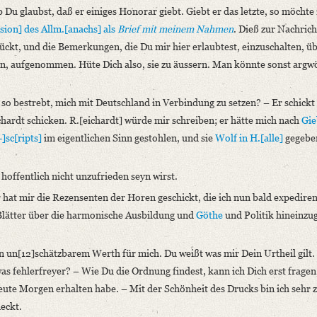
b Du glaubst, daß er einiges Honorar giebt. Giebt er das letzte, so möchte
nsion]
des Allm.[anachs]
als
Brief mit meinem Nahmen
. Dieß zur Nachrich
ückt, und die Bemerkungen, die Du mir hier erlaubtest, einzuschalten, üb
en, aufgenommen. Hüte Dich also, sie zu äussern. Man könnte sonst arg
 so bestrebt, mich mit Deutschland in Verbindung zu setzen? – Er schickt
chardt schicken. R.[eichardt] würde mir schreiben; er hätte mich nach
Gie
]sc[ripts]
im eigentlichen Sinn gestohlen, und sie
Wolf in
H.[alle]
gegeben
hoffentlich nicht unzufrieden seyn wirst.
r hat mir die Rezensenten der Horen geschickt, die ich nun bald expedire
 Blätter über die harmonische Ausbildung und
Göthe
und Politik hineinzu
on un[12]schätzbarem Werth für mich. Du weißt was mir Dein Urtheil gilt.
as fehlerfreyer? – Wie Du die Ordnung findest, kann ich Dich erst frage
heute Morgen erhalten habe. – Mit der Schönheit des Drucks bin ich sehr z
eckt.