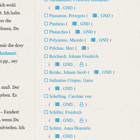
 ich wohl
(
,
GND
)
t. Ich habe
Pausanias, Periegeta
(
,
GND
)
er die
Pindarus
(
,
GND
)
wöhnen, Du
Plutarchus
(
,
GND
)
Polyaenus, Macedo
(
,
GND
)
 mir die drey
Pölchau, Herr
(
)
bichenst.
Reichardt, Johann Friedrich
 pp., sey
(
,
GND
,
)
Reiske, Johann Jacob
(
,
GND
)
Sallustius Crispus, Gaius
n muß. Der
(
,
GND
)
geben. Es
Schelling, Caroline von
(
,
GND
,
)
 – Fandest
Schiller, Friedrich
n, wenn Du
(
,
GND
,
)
ufrieden. Ich
Schütz, Anna Henriette
(
,
GND
)