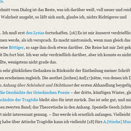
te
.
nitt vom Dialog ist das Beste, was ich darüber weiß, voll neuer und reic
hrheit ausgeht, so läßt sich auch, glaube ich, nichts Richtigeres und
. Ich muß erst
den Lysias
fortschaffen. [16] Es ist mir äusserst verdrießlic
n werde, als ich versprach. Es macht mistrauisch, wenn man gleich das
weise
Böttiger
, so sage ihm doch etwas darüber. Die Reise hat mir Zeit gek
 Du fort bist. Ich war sehr verdrießlich darüber, aber ich konnte es nicht
llte, wenigstens nicht grade das.
en sehr glücklichen Gedanken in Rücksicht der Eintheilung meiner Schrift
 erscheinen zugleich. Die aesthet.[ischen] Auf[17]sätze, von denen ich D
in
Anhang über Schönheit und Dichtkunst
der ersten Abhandlung beygefü
die Geschichte der Griechischen Poesie
– der dritte, künftigen Winter, gl
schichte der Tragödie
bleibt also für ietzt zurück. Das ist sehr gut, und mi
en zweyten Band; das Theoretische in den Anhang. Spezielle Gesch.[ichte
 nicht interessant genung. – Das werde ich ernstlich anfangen. Vielleicht
 habe über Attische Tragödie kann ich vielleicht [18] fürs
A.[ttische] Mu