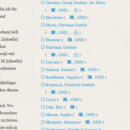
Göschen, Georg Joachim, der Ältere
Da ich für
(
,
GND
,
)
rauf
Herodotus
(
,
GND
)
Heyne, Christian Gottlob
schen] sich
(
,
GND
,
)
.[ichaelis]
Homerus
(
,
GND
)
 hat
Hufeland, Gottlieb
wohl viel
(
,
GND
,
)
 M.[ichaelis]
Isocrates
(
,
GND
)
 scheinen
Johnson, Samuel
(
,
GND
)
.
Kauffmann, Angelica
(
,
GND
)
 dürftiger
Klopstock, Friedrich Gottlieb
über diesen
(
,
GND
)
Lysias
(
,
GND
)
ird. Wo
Lähr, Herr
(
)
ebrauchen
Mereau, Sophie
(
,
GND
)
d
zu hören.
Michaelis, Salomon
(
,
GND
)
te sich in
Niethammer, Friedrich Immanuel