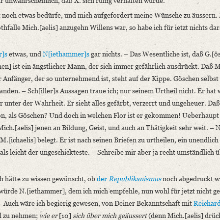
hr unwahrscheinlich, daß X. sich ruhig verhalten würde.
t noch etwas bedürfe, und mich aufgefordert meine Wünsche zu äussern. 
thfalle Mich.[aelis] anzugehn Willens war, so habe ich für ietzt nichts da
r]s
etwas, und
N[iethammer]s
gar nichts. – Das Wesentliche ist, daß G.[ö
chen] ist ein ängstlicher Mann, der sich immer gefährlich ausdrückt. Daß M
r Anfänger, der so unternehmend ist, steht auf der Kippe. Göschen selbst
nden. – Sch[iller]s Aussagen traue ich; nur seinem Urtheil nicht. Er hat 
 unter der Wahrheit. Er sieht alles gefärbt, verzerrt und ungeheuer. Daß
llon, als Göschen? Und doch in welchen Flor ist er gekommen! Ueberhaupt
Mich.[aelis] jenen an Bildung, Geist, und auch an Thätigkeit sehr weit. – N
.[ichaelis] belegt. Er ist nach seinen Briefen zu urtheilen, ein unendlich
ls leicht der ungeschickteste. – Schreibe mir aber ja recht umständlich 
ch hätte zu wissen gewünscht, ob
der
Republikanismus
noch abgedruckt w
würde N.[iethammer], dem ich mich empfehle, nun wohl für jetzt nicht g
– Auch wäre ich begierig gewesen, von Deiner Bekanntschaft mit
Reichar
l zu nehmen;
wie er
[10]
sich über mich geäussert
(denn Mich.[aelis] drück