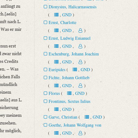
 anfängt zu
Dionysius, Halicarnassensis
h.[aelis]
(
,
GND
)
unft nach L.
Ernst, Charlotte
– Was er mir
(
,
GND
,
)
Ernst, Ludwig Emanuel
(
,
GND
,
)
 nun erst
Eschenburg, Johann Joachim
d zwar nicht
es Credits
(
,
GND
,
)
ten. – Was
Euripides
(
,
GND
)
ichen Falls
Fichte, Johann Gottlieb
e mündlich
(
,
GND
,
)
 einem
Florus
(
,
GND
)
elis] aus L.
Frontinus, Sextus Iulius
rsicherung
(
,
GND
)
d bey meinem
Garve, Christian
(
,
GND
)
nzusehen.
Goethe, Johann Wolfgang von
ehr möglich,
(
,
GND
,
)