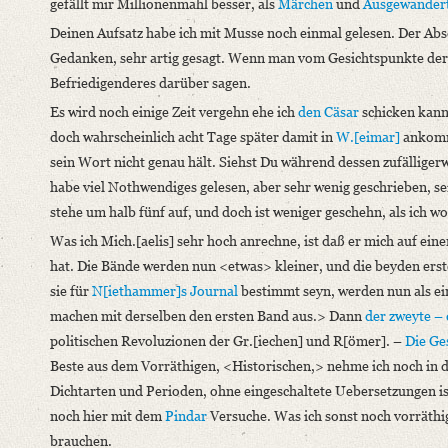
gefällt mir Millionenmahl besser, als
Märchen
und
Ausgewander
Deinen Aufsatz habe ich mit Musse noch einmal gelesen. Der Absch
Gedanken, sehr artig gesagt. Wenn man vom Gesichtspunkte der Wa
Befriedigenderes darüber sagen.
Es wird noch einige Zeit vergehn ehe ich
den Cäsar
schicken kann
doch wahrscheinlich acht Tage später damit in
W.[eimar]
ankomme
sein Wort nicht genau hält. Siehst Du während dessen zufälliger
habe viel Nothwendiges gelesen, aber sehr wenig geschrieben, seit
stehe um halb fünf auf, und doch ist weniger geschehn, als ich wo
Was ich Mich.[aelis] sehr hoch anrechne, ist daß er mich auf ein
hat. Die Bände werden nun <etwas> kleiner, und die beyden ersten
sie für
N[iethammer]s Journal
bestimmt seyn, werden nun als e
machen mit derselben den ersten Band aus.> Dann
der zweyte – 
politischen Revoluzionen der Gr.[iechen] und R[ömer]. –
Die Ge
Beste aus dem Vorräthigen, <Historischen,> nehme ich noch in d
Dichtarten und Perioden, ohne eingeschaltete Uebersetzungen ist
noch hier mit dem
Pindar
Versuche. Was ich sonst noch vorräthig
brauchen.