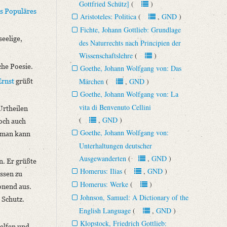
Gottfried Schütz]
(
)
s Populäres
Aristoteles: Politica
(
,
GND
)
Fichte, Johann Gottlieb: Grundlage
seelige,
des Naturrechts nach Principien der
Wissenschaftslehre
(
)
che Poesie.
Goethe, Johann Wolfgang von: Das
Märchen
(
,
GND
)
Ernst
grüßt
Goethe, Johann Wolfgang von: La
vita di Benvenuto Cellini
Urtheilen
(
,
GND
)
doch auch
Goethe, Johann Wolfgang von:
n man kann
Unterhaltungen deutscher
Ausgewanderten
(
,
GND
)
n. Er grüßte
Homerus: Ilias
(
,
GND
)
ossen zu
Homerus: Werke
(
)
honend aus.
Johnson, Samuel: A Dictionary of the
 Schutz.
English Language
(
,
GND
)
Klopstock, Friedrich Gottlieb:
helfen und