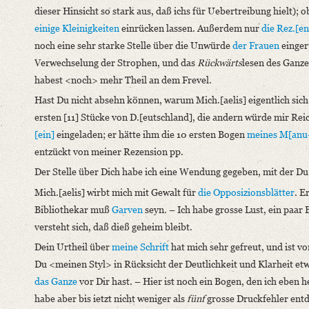
dieser Hinsicht so stark aus, daß ichs für Uebertreibung hielt); o
einige Kleinigkeiten
einrücken lassen. Außerdem nur
die Rez.[e
noch eine sehr starke Stelle über die Unwürde
der Frauen
einger
Verwechselung der Strophen, und das
Rückwärts
lesen des Ganz
habest <noch> mehr Theil an dem Frevel.
Hast Du nicht absehn können, warum Mich.[aelis] eigentlich sich
ersten [11] Stücke von D.[eutschland], die andern würde mir Rei
[ein]
eingeladen; er hätte ihm die 10 ersten Bogen
meines M[anu-
entzückt von meiner Rezension pp.
Der Stelle über Dich habe ich eine Wendung gegeben, mit der Du 
Mich.[aelis] wirbt mich mit Gewalt für
die Opposizionsblätter
. E
Bibliothekar muß
Garven
seyn. – Ich habe grosse Lust, ein paar
versteht sich, daß dieß geheim bleibt.
Dein Urtheil über
meine Schrift
hat mich sehr gefreut, und ist v
Du <meinen Styl> in Rücksicht der Deutlichkeit und Klarheit etw
das Ganze
vor Dir hast. – Hier ist noch ein Bogen, den ich eben 
habe aber bis ietzt nicht weniger als
fünf
grosse Druckfehler entd