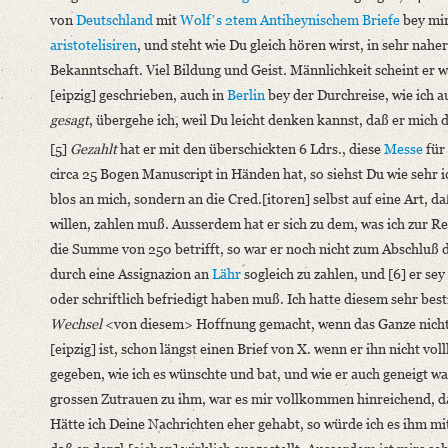
von
Deutschland
mit
Wolfʼs
2tem Anti
heynisch
em Briefe
bey mir
Language
aristotelisiren
, und steht wie Du gleich hören wirst, in sehr nah
German
Bekanntschaft. Viel Bildung und Geist. Männlichkeit scheint er w
[eipzig] geschrieben, auch in
Berlin
bey der Durchreise, wie ich a
gesagt
, übergehe ich, weil Du leicht denken kannst, daß er mich da
[5]
Gezahlt
hat er mit den überschickten 6 Ldrs., diese
Messe
für 
circa 25 Bogen Manuscript in Händen hat, so siehst Du wie sehr 
blos an mich, sondern an die Cred.[itoren] selbst auf eine Art, da
willen, zahlen muß. Ausserdem hat er sich zu dem, was ich zur R
die Summe von 250 betrifft, so war er noch nicht zum Abschluß 
durch eine Assignazion an
Lähr
sogleich zu zahlen, und [6] er sey
oder schriftlich befriedigt haben muß. Ich hatte diesem sehr bes
Wechsel
<von diesem> Hoffnung gemacht, wenn das Ganze nicht ba
[eipzig] ist, schon längst einen Brief von X. wenn er ihn nicht v
gegeben, wie ich es wünschte und bat, und wie er auch geneigt w
grossen Zutrauen zu ihm, war es mir vollkommen hinreichend, daß
Hätte ich Deine Nachrichten eher gehabt, so würde ich es ihm mit