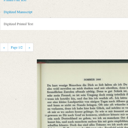
Metadata Concerning Header
Sender: Johann Ferdinand Koreff
Digitized Manuscript
Recipient: August Wilhelm von Schlegel
Place of Dispatch: Paris
GND
Digitized Printed Text
Place of Destination: Coppet
GND
Date: [Sommer 1808]
Notations: Datum sowie Absendeort erschlossen.
«
Page
1
/2
»
Printed Text
Provider: Dresden, Sächsische Landesbibliothek - Staats- und Universitä
OAI Id: 335976727
Bibliography: Krisenjahre der Frühromantik. Briefe aus dem Schlegelkre
593‒594.
Incipit: „[1] [Paris, Sommer 1808]
Nun endlich doch wieder ein Wort von Ihnen, mein trefflicher Schlegel.
Manuscript
Provider: Dresden, Sächsische Landesbibliothek - Staats- und Universitä
OAI Id: APP2712-Bd-7