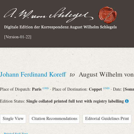
[Version-01-22]
to
Johann Ferdinand Koreff
August Wilhelm von 
Paris
Coppet
[Somm
Place of Dispatch:
· Place of Destination:
· Date:
GND
GND
Single collated printed full text with registry labelling
Edition Status:
Single View
Citation Recommendations
Editorial Guidelines Print
Printed Full Text