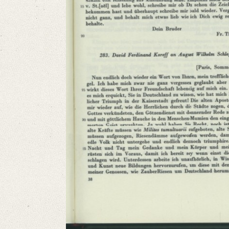
Classification Number: Mscr.Dresd.App.2712,B,26,7
Number of Pages: 4 S. auf Doppelbl., hs.
Format: 19,8 x 11,9 cm
Language
German