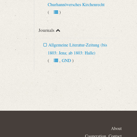
Churhannöversches Kirchenrecht
(
)
Journals
Allgemeine Literatur-Zeitung (bis
1803: Jena; ab 1803: Halle)
(
,
GND
)
About
Cooperation, Contact