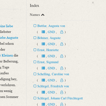
×
Index
Names
Buttlar, Augusta von
ine liebe
(
,
GND
,
)
liebster
Böhmer, Auguste
liebe Auguste
bel schon
(
,
GND
,
)
 der
Ernst, Henriette
r Kleinen
die
(
,
GND
,
)
der Beßerung,
Ernst, Sigmund
14 Tage
(
,
GND
,
)
Haußes
Schelling, Caroline von
ndigung bey,
(
,
GND
,
)
 verlohren.
Schlegel, Friedrich von
ten wenig
(
,
GND
,
)
diesen Sommer
Schlegel, Johann Carl Fürchtegott
(
,
GND
,
)