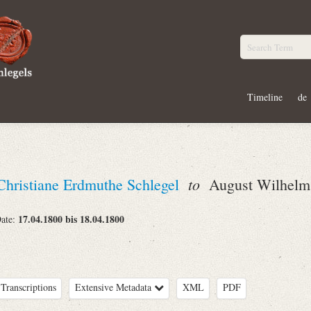
Timeline
de
to
Christiane Erdmuthe Schlegel
August Wilhelm 
17.04.1800 bis 18.04.1800
Date:
Transcriptions
Extensive Metadata
XML
PDF