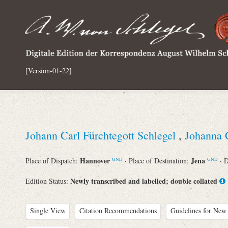
[Version-01-22]
Johann Carl Fürchtegott Schlegel
,
Johanna 
Hannover
Jena
Place of Dispatch:
· Place of Destination:
· 
GND
GND
Newly transcribed and labelled; double collated
Edition Status:
Single View
Citation Recommendations
Guidelines for New 