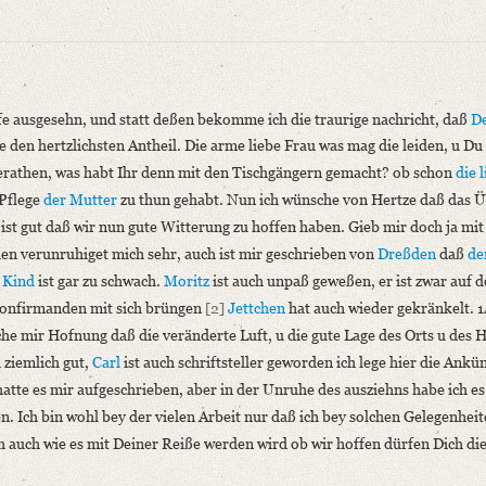
 Erdmuthe Schlegel
e ausgesehn, und statt deßen bekomme ich die traurige nachricht, daß
De
 den hertzlichsten Antheil. Die arme liebe Frau was mag die leiden, u Du 
gerathen, was habt Ihr denn mit den Tischgängern gemacht? ob schon
die 
 im Druck nur teilweise wiedergegeben ist, wurde er neu transkribiert.
 Pflege
der Mutter
zu thun gehabt. Nun ich wünsche von Hertze daß das Ü
 ist gut daß wir nun gute Witterung zu hoffen haben. Gieb mir doch ja mit
niversitätsbibliothek
hen verunruhiget mich sehr, auch ist mir geschrieben von
Dreßden
daß
de
 Kind
ist gar zu schwach.
Moritz
ist auch unpaß geweßen, er ist zwar auf 
ilungen aus Briefen. Leipzig 1882, S. 78.
e Confirmanden mit sich brüngen
[2]
Jettchen
hat auch wieder gekränkelt. 
che mir Hofnung daß die veränderte Luft, u die gute Lage des Orts u des 
efe ausgesehn, und statt deßen bekomme ich die traurige nachricht, [...]“
 ziemlich gut,
Carl
ist auch schriftsteller geworden ich lege hier die Ankü
 hatte es mir aufgeschrieben, aber in der Unruhe des ausziehns habe ich es
ken. Ich bin wohl bey der vielen Arbeit nur daß ich bey solchen Gelegenhei
niversitätsbibliothek
ch auch wie es mit Deiner Reiße werden wird ob wir hoffen dürfen Dich 