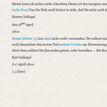
Heute kann ich nichts mehr schreiben Dieses ist des morgens um
Number of Pages: 3 S. auf Doppelbl., hs. m. U.
Liebe Frau
Nim Du Dich auch höchst in Acht, daß Du nicht auch k
Format: 23,9 x 18,7 cm
Mutter Schlegel
Language
ten
den 18
April
German
1800
Editors
Meine Mutter
[3]
hat
mich
nicht recht verstanden. Du solltest m
Bamberg, Claudia
wohl demnächst den ersten Teil
meines Werkes
zur Recensirung 
Varwig, Olivia
Jetzt eben solltest Du ihm nichts geben, oder bestellen. – Die K
Karl Schlegel
d 17 April 1800
[4]
[leer]