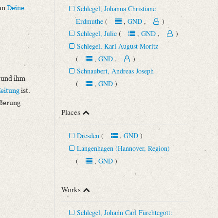
 an
Deine
Schlegel, Johanna Christiane
Erdmuthe
(
,
GND
,
)
Schlegel, Julie
(
,
GND
,
)
Schlegel, Karl August Moritz
(
,
GND
,
)
Schnaubert, Andreas Joseph
 und ihm
(
,
GND
)
Zeitung
ist.
eßerung
Places
Dresden
(
,
GND
)
Langenhagen (Hannover, Region)
(
,
GND
)
Works
Schlegel, Johann Carl Fürchtegott: