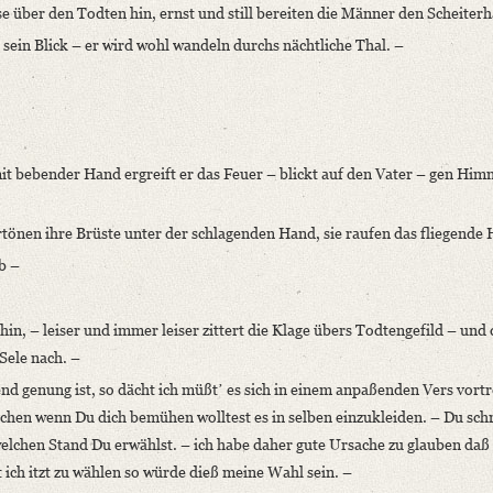
e über den Todten hin, ernst und still bereiten die Männer den Scheiterh
 sein Blick – er wird wohl wandeln durchs nächtliche Thal. –
 bebender Hand ergreift er das Feuer – blickt auf den Vater – gen Him
rtönen ihre Brüste unter der schlagenden Hand, sie raufen das fliegende 
b –
in, – leiser und immer leiser zittert die Klage übers Todtengefild – und
Sele nach. –
 genung ist, so dächt ich müßtʼ es sich in einem anpaßenden Vers vortr
en wenn Du dich bemühen wolltest es in selben einzukleiden. – Du schr
 welchen Stand Du erwählst. – ich habe daher gute Ursache zu glauben daß
 ich itzt zu wählen so würde dieß meine Wahl sein. –