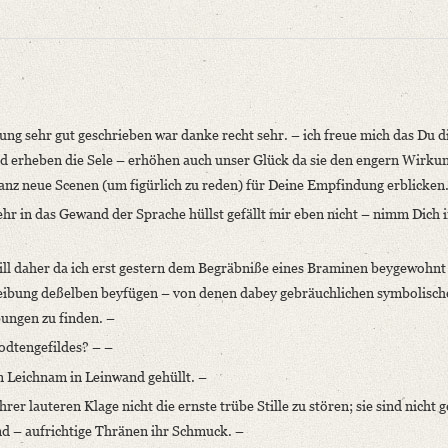
ng sehr gut geschrieben war danke recht sehr. – ich freue mich das Du d
nd erheben die Sele – erhöhen auch unser Glück da sie den engern Wirku
nz neue Scenen (um figürlich zu reden) für Deine Empfindung erblicken
r in das Gewand der Sprache hüllst gefällt mir eben nicht – nimm Dich i
niversitätsbibliothek
ill daher da ich erst gestern dem Begräbniße eines Braminen beygewohnt
älteren romantischen Schule. In: Zeitschrift für die österreichischen Gymnasie
hreibung deßelben beyfügen – von denen dabey gebräuchlichen symbolisc
ungen zu finden. –
Todtengefildes? – –
nung sehr [...]“
Leichnam in Leinwand gehüllt. –
rer lauteren Klage nicht die ernste trübe Stille zu stören; sie sind nicht
niversitätsbibliothek
nd – aufrichtige Thränen ihr Schmuck. –