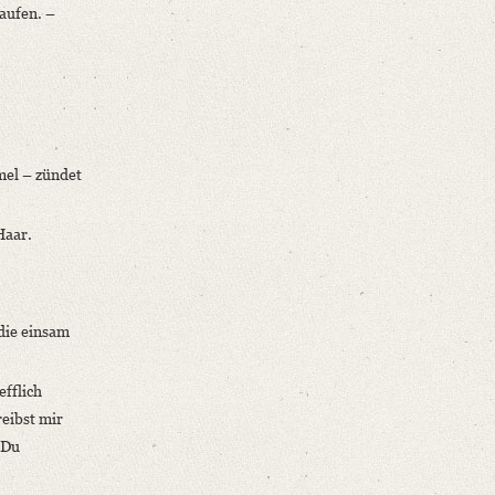
aufen. –
mel – zündet
Haar.
 die einsam
efflich
eibst mir
 Du