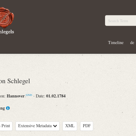
Timeline
de
n Schlegel
Hannover
01.02.1784
ion:
· Date:
GND
ing
 Print
Extensive Metadata
XML
PDF