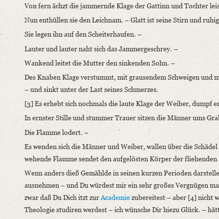
Von fern ächzt die jammernde Klage der Gattinn und Tochter leis
Classification Number: Mscr.Dresd.e.90,XIX,Bd.22,Nr.2
Nun enthüllen sie den Leichnam. – Glatt ist seine Stirn und ruhig
Number of Pages: 4 S. auf Doppelbl., hs. m. U.
Sie legen ihn auf den Scheiterhaufen. –
Format: 11,1 x 9,2 cm
Lauter und lauter naht sich das Jammergeschrey. –
Language
Wankend leitet die Mutter den sinkenden Sohn. –
German
Des Knaben Klage verstummt, mit grausendem Schweigen und mit
– und sinkt unter der Last seines Schmerzes.
[3] Es erhebt sich nochmals die laute Klage der Weiber, dumpf e
In ernster Stille und stummer Trauer sitzen die Männer ums Gra
Die Flamme lodert. –
Es wenden sich die Männer und Weiber, wallen über die Schädel h
wehende Flamme sendet den aufgelösten Körper der fliehenden 
Wenn anders dieß Gemählde in seinen kurzen Perioden darstellend
ausnehmen – und Du würdest mir ein sehr großes Vergnügen mach
zwar daß Du Dich itzt zur
Academie
zubereitest – aber [4] nicht
Theologie studiren werdest – ich wünsche Dir hiezu Glück. – hätt