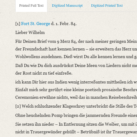
Metadata Concerning Header
Printed Full Text
Digitized Manuscript
Digitized Printed Text
Sender: Karl August Schlegel
Recipient: August Wilhelm von Schlegel
[1]
Fort St. George
d. 1. Febr. 84.
Place of Dispatch: Fort St. George (Madras)
GND
Lieber Wilhelm
Place of Destination: Hannover
GND
Für Deinen Brief vom 9 Merz 84, der nach meiner geringen Meinu
Date: 01.02.1784
der Freundschaft hast kennen lernen – sie erweitern das Herz u
Notations: Empfangsort erschlossen.
Wohlwollens ausdehnen. Dieß wirst Du alle kennen lernen und ga
Printed Text
Daß Du wie Du dich ausdrückst Deine Ideen von Liedern nicht meh
Provider: Dresden, Sächsische Landesbibliothek - Staats- und U
der Rost nicht zu tief einfreße.
OAI Id: 362895996
ich kann Dir hier aus Indien wenig interreßantes mittheilen
ich w
Bibliography: Walzel, Oskar: Neue Quellen zur Geschichte der 
Einfalt mich sehr gerührt eine kleine poetisch prosaische Besc
Incipit: „[1] Fort St. George d. 1. Febr. 84.
Ceremonien erwähne nichts, weil das in manchen Reisebeschreib
Lieber Wilhelm
[2] Welch schluchzender Klageschrey unterbricht die Stille des 
Für Deinen Brief vom 9 Merz 84, der nach meiner geringen Mei
Ohne heuchelnden Pomp bringen die jammernden Freunde einen 
Manuscript
Sie setzen ihn nieder – In Entfernung sitzen die Weiber, um mit ih
Provider: Dresden, Sächsische Landesbibliothek - Staats- und U
nicht in Trauergewänder gehüllt – Betrübniß ist ihr Trauergewa
OAI Id: DE-611-36905