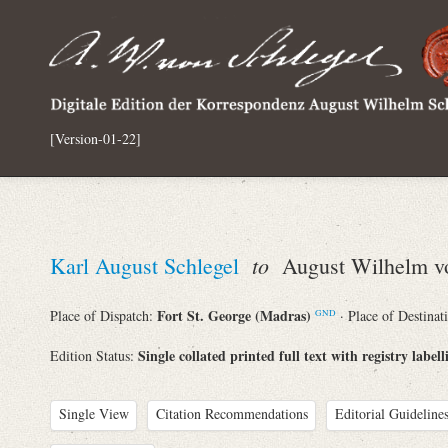
[Version-01-22]
to
Karl August Schlegel
August Wilhelm vo
Fort St. George (Madras)
Place of Dispatch:
· Place of Destinat
GND
Single collated printed full text with registry labell
Edition Status:
Single View
Citation Recommendations
Editorial Guidelines