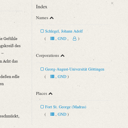
×
Index
Names
Schlegel, Johann Adolf
(
,
GND
,
)
ie Gefühle
ngskreiß des
. –
Corporations
n Acht das
Georg-August-Universität Göttingen
(
,
GND
)
 deßen edle
n 43 (1892), S. 291‒293.
hen
Places
Fort St. George (Madras)
(
,
GND
)
 geschmückt,