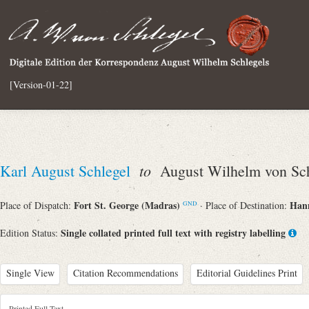
[Version-01-22]
to
Karl August Schlegel
August Wilhelm von Sch
Fort St. George (Madras)
Han
Place of Dispatch:
· Place of Destination:
GND
Single collated printed full text with registry labelling
Edition Status:
Single View
Citation Recommendations
Editorial Guidelines Print
Printed Full Text