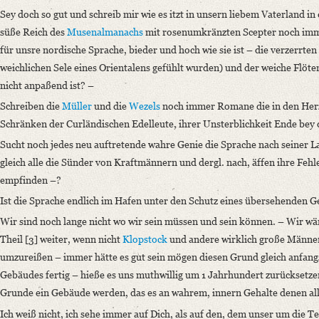
OAI Id: DE-611-36905
Sey doch so gut und schreib mir wie es itzt in unsern liebem Vaterland in
Classification Number: Mscr.Dresd.e.90,XIX,Bd.22,Nr.3
süße Reich des
Musenalmanachs
mit rosenumkränzten Scepter noch imme
Number of Pages: 4 S. auf Doppelbl., hs. m. U.
für unsre nordische Sprache, bieder und hoch wie sie ist – die verzerrten 
Format: 18,5 x 11,4 cm
weichlichen Sele eines Orientalens gefühlt wurden) und der weiche Flöten
Language
nicht anpaßend ist? –
German
Schreiben die
Müller
und die
Wezels
noch immer Romane die in den Herz
Schränken der Curländischen Edelleute, ihrer Unsterblichkeit Ende be
Sucht noch jedes neu auftretende wahre Genie die Sprache nach seiner 
gleich alle die Sünder von Kraftmännern und dergl. nach, äffen ihre Feh
empfinden –?
Ist die Sprache endlich im Hafen unter den Schutz eines übersehenden G
Wir sind noch lange nicht wo wir sein müssen und sein können. – Wir wä
Theil [3] weiter, wenn nicht
Klopstock
und andere wirklich große Männer
umzureißen – immer hätte es gut sein mögen diesen Grund gleich anfangs 
Gebäudes fertig – hieße es uns muthwillig um 1 Jahrhundert zurücksetzen
Grunde ein Gebäude werden, das es an wahrem, innern Gehalte denen al
Ich weiß nicht, ich sehe immer auf Dich, als auf den, dem unser um die T