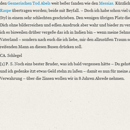
den
Gesnerischen
Tod Abels
weit beßer fanden wie den
Messias.
Kürzlich
Raspe
übertragen worden; beide mit Beyfall. –
Doch ich habe schon viel
Styl in einem sehr schlechten geschrieben.
Den wenigen übrigen Platz die
Dich ohne bilderreichen und edlen Ausdruck aber wahr und bieder zu vers
ich es bisweilen drüber vergeße das ich in Indien bin – wenn meine Seh
Vaterland – sondern nach euch die ich liebe, mir den allzusüßen Traum sc
reifenden Mann an diesen Busen drücken soll.
CA. Schlegel
[1] P. S. Noch eins bester Bruder, was ich bald vergessen hätte – Du gehst
und ich gedenke itzt etwas Geld stehn zu laßen – damit es nun für meine A
Verwahrung – über die Zinsen wollen wir in 8 Jahren Abrede nehmen.