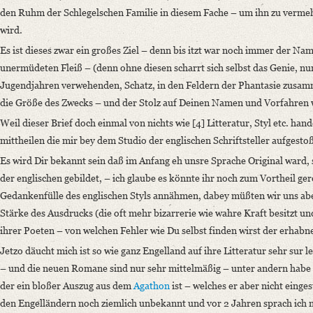
den Ruhm der Schlegelschen Familie in diesem Fache – um ihn zu verme
wird.
Es ist dieses zwar ein großes Ziel – denn bis itzt war noch immer der N
unermüdeten Fleiß – (denn ohne diesen scharrt sich selbst das Genie, nur
Jugendjahren verwehenden, Schatz, in den Feldern der Phantasie zusamme
die Größe des Zwecks – und der Stolz auf Deinen Namen und Vorfahren w
Weil dieser Brief doch einmal von nichts wie [4] Litteratur, Styl etc. han
mittheilen die mir bey dem Studio der englischen Schriftsteller aufgesto
Es wird Dir bekannt sein daß im Anfang eh unsre Sprache Original ward, 
der englischen gebildet, – ich glaube es könnte ihr noch zum Vortheil ge
Gedankenfülle des englischen Styls annähmen, dabey müßten wir uns aber
Stärke des Ausdrucks (die oft mehr bizarrerie wie wahre Kraft besitzt und
ihrer Poeten – von welchen Fehler wie Du selbst finden wirst der erhabn
Jetzo däucht mich ist so wie ganz Engelland auf ihre Litteratur sehr sur 
– und die neuen Romane sind nur sehr mittelmäßig – unter andern habe 
der ein bloßer Auszug aus dem
Agathon
ist – welches er aber nicht einges
den Engelländern noch ziemlich unbekannt und vor 2 Jahren sprach ich m