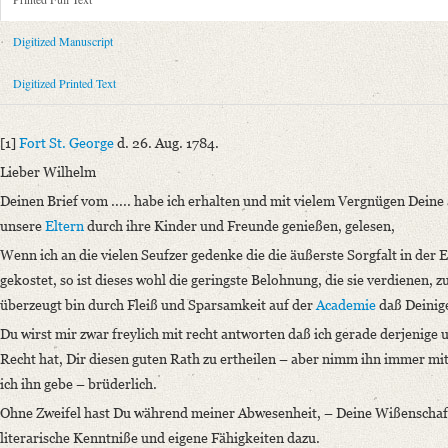
Metadata Concerning Header
Sender: Karl August Schlegel
Digitized Manuscript
Recipient: August Wilhelm von Schlegel
Place of Dispatch: Fort St. George (Madras)
GND
Digitized Printed Text
Place of Destination: Hannover
GND
Date: 26.08.1784
[1]
Fort St. George
d. 26. Aug. 1784.
Notations: Empfangsort erschlossen.
Lieber Wilhelm
Printed Text
Deinen Brief vom ..... habe ich erhalten und mit vielem Vergnügen Dei
Provider: Dresden, Sächsische Landesbibliothek - Staats- und Universitä
unsere
Eltern
durch ihre Kinder und Freunde genießen, gelesen,
OAI Id: 362895996
Wenn ich an die vielen Seufzer gedenke die die äußerste Sorgfalt in der 
Bibliography: Walzel, Oskar: Neue Quellen zur Geschichte der älteren r
gekostet, so ist dieses wohl die geringste Belohnung, die sie verdienen,
296.
überzeugt bin durch Fleiß und Sparsamkeit auf der
Academie
daß Deinige
Incipit: „[1] Fort St. George d. 26. Aug. 1784.
Du wirst mir zwar freylich mit recht antworten daß ich gerade derjenige
Lieber Wilhelm
Recht hat, Dir diesen guten Rath zu ertheilen – aber nimm ihn immer m
Deinen Brief vom ..... habe ich erhalten und mit vielem Vergnügen Dei
ich ihn gebe – brüderlich.
Manuscript
Ohne Zweifel hast Du während meiner Abwesenheit, – Deine Wißenschaft
Provider: Dresden, Sächsische Landesbibliothek - Staats- und Universitä
literarische Kenntniße und eigene Fähigkeiten dazu.