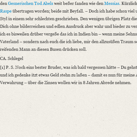
den
Gesnerischen
Tod Abels
weit beßer fanden wie den
Messias.
Kürzlich
Raspe
übertragen worden; beide mit Beyfall. –
Doch ich habe schon viel
Styl in einem sehr schlechten geschrieben.
Den wenigen übrigen Platz die
Dich ohne bilderreichen und edlen Ausdruck aber wahr und bieder zu vers
ich es bisweilen drüber vergeße das ich in Indien bin – wenn meine Seh
Vaterland – sondern nach euch die ich liebe, mir den allzusüßen Traum sc
reifenden Mann an diesen Busen drücken soll.
CA. Schlegel
[1] P. S. Noch eins bester Bruder, was ich bald vergessen hätte – Du gehst
und ich gedenke itzt etwas Geld stehn zu laßen – damit es nun für meine A
Verwahrung – über die Zinsen wollen wir in 8 Jahren Abrede nehmen.