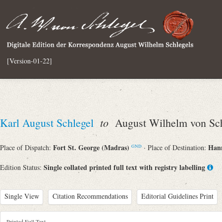
[Version-01-22]
to
Karl August Schlegel
August Wilhelm von Sch
Fort St. George (Madras)
Han
Place of Dispatch:
· Place of Destination:
GND
Single collated printed full text with registry labelling
Edition Status:
Single View
Citation Recommendations
Editorial Guidelines Print
Printed Full Text