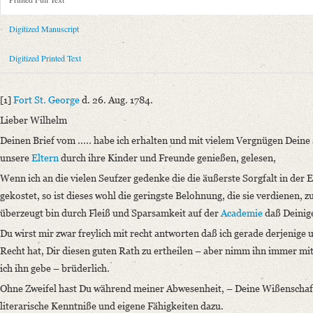
Metadata Concerning Header
Sender: Karl August Schlegel
Digitized Manuscript
Recipient: August Wilhelm von Schlegel
Place of Dispatch: Fort St. George (Madras)
GND
Digitized Printed Text
Place of Destination: Hannover
GND
Date: 26.08.1784
[1]
Fort St. George
d. 26. Aug. 1784.
Notations: Empfangsort erschlossen.
Lieber Wilhelm
Printed Text
Deinen Brief vom ..... habe ich erhalten und mit vielem Vergnügen Dei
Provider: Dresden, Sächsische Landesbibliothek - Staats- und Universitä
unsere
Eltern
durch ihre Kinder und Freunde genießen, gelesen,
OAI Id: 362895996
Wenn ich an die vielen Seufzer gedenke die die äußerste Sorgfalt in der 
Bibliography: Walzel, Oskar: Neue Quellen zur Geschichte der älteren r
gekostet, so ist dieses wohl die geringste Belohnung, die sie verdienen,
296.
überzeugt bin durch Fleiß und Sparsamkeit auf der
Academie
daß Deinige
Incipit: „[1] Fort St. George d. 26. Aug. 1784.
Du wirst mir zwar freylich mit recht antworten daß ich gerade derjenige
Lieber Wilhelm
Recht hat, Dir diesen guten Rath zu ertheilen – aber nimm ihn immer m
Deinen Brief vom ..... habe ich erhalten und mit vielem Vergnügen Dei
ich ihn gebe – brüderlich.
Manuscript
Ohne Zweifel hast Du während meiner Abwesenheit, – Deine Wißenschaft
Provider: Dresden, Sächsische Landesbibliothek - Staats- und Universitä
literarische Kenntniße und eigene Fähigkeiten dazu.