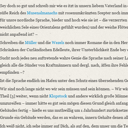
OAI Id: DE-611-36905
Sey doch so gut und schreib mir wie es itzt in unsern liebem Vaterland in
Classification Number: Mscr.Dresd.e.90,XIX,Bd.22,Nr.3
süße Reich des
Musenalmanachs
mit rosenumkränzten Scepter noch imme
Number of Pages: 4 S. auf Doppelbl., hs. m. U.
für unsre nordische Sprache, bieder und hoch wie sie ist – die verzerrten 
Format: 18,5 x 11,4 cm
weichlichen Sele eines Orientalens gefühlt wurden) und der weiche Flöten
Language
nicht anpaßend ist? –
German
Schreiben die
Müller
und die
Wezels
noch immer Romane die in den Herz
Schränken der Curländischen Edelleute, ihrer Unsterblichkeit Ende be
Sucht noch jedes neu auftretende wahre Genie die Sprache nach seiner 
gleich alle die Sünder von Kraftmännern und dergl. nach, äffen ihre Feh
empfinden –?
Ist die Sprache endlich im Hafen unter den Schutz eines übersehenden G
Wir sind noch lange nicht wo wir sein müssen und sein können. – Wir wä
Theil [3] weiter, wenn nicht
Klopstock
und andere wirklich große Männer
umzureißen – immer hätte es gut sein mögen diesen Grund gleich anfangs 
Gebäudes fertig – hieße es uns muthwillig um 1 Jahrhundert zurücksetzen
Grunde ein Gebäude werden, das es an wahrem, innern Gehalte denen al
Ich weiß nicht, ich sehe immer auf Dich, als auf den, dem unser um die T