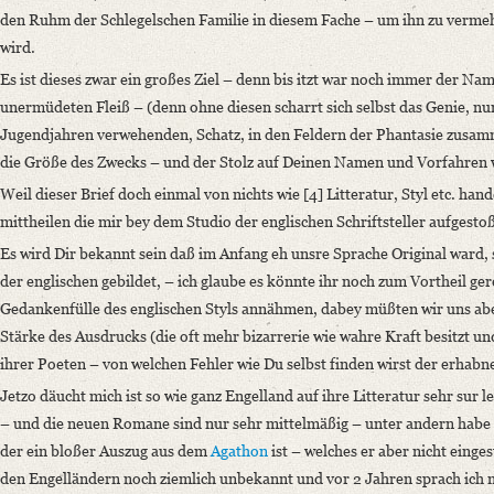
den Ruhm der Schlegelschen Familie in diesem Fache – um ihn zu verme
wird.
Es ist dieses zwar ein großes Ziel – denn bis itzt war noch immer der N
unermüdeten Fleiß – (denn ohne diesen scharrt sich selbst das Genie, nur
Jugendjahren verwehenden, Schatz, in den Feldern der Phantasie zusamme
die Größe des Zwecks – und der Stolz auf Deinen Namen und Vorfahren w
Weil dieser Brief doch einmal von nichts wie [4] Litteratur, Styl etc. han
mittheilen die mir bey dem Studio der englischen Schriftsteller aufgesto
Es wird Dir bekannt sein daß im Anfang eh unsre Sprache Original ward, 
der englischen gebildet, – ich glaube es könnte ihr noch zum Vortheil ge
Gedankenfülle des englischen Styls annähmen, dabey müßten wir uns aber
Stärke des Ausdrucks (die oft mehr bizarrerie wie wahre Kraft besitzt und
ihrer Poeten – von welchen Fehler wie Du selbst finden wirst der erhabn
Jetzo däucht mich ist so wie ganz Engelland auf ihre Litteratur sehr sur 
– und die neuen Romane sind nur sehr mittelmäßig – unter andern habe 
der ein bloßer Auszug aus dem
Agathon
ist – welches er aber nicht einges
den Engelländern noch ziemlich unbekannt und vor 2 Jahren sprach ich m