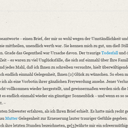
eantworte ‒ einen Brief, der mir so wohl wegen der Umständlichkeit un
sie mittheilen, unendlich werth war. Sie kennen mich zu gut, um dieß Sti
n. Grade das Gegentheil war Ursache davon. Der traurige
Todesfall
und d
Zeit ‒ es waren zu viel Unglücksfälle, die sich auf einmahl über Ihre Fami
niversitätsbibliothek
und jedes Mahl, daß ich Ihnen zu schreiben versuchte, hielt überwältigend
ch endlich einmahl Gelegenheit, Ihnen [2] Glück zu wünschen. So eben m
mantik. Nach Georg Waitz vermehrt hg. v. Erich Schmidt. Bd. 1. Leipzig 1913,
e ich als eine Vorbotin ihrer gänzlichen Freywerdung ansehe. Jener Verlust
 nicht vollkommen wieder hergestellt, und gewissermaßen werden sich die
st es endlich einmahl wieder ein günstiger Sonnenblick ‒ und wenn es so 
f beantworte ‒ [...]“
t. ‒
sten Schwester erfahren, als ich Ihren Brief erhielt. Es hatte mich recht 
rau
Mutter
Gelegenheit zur Erneuerung lauter trauriger Gefühle gegeben
niversitätsbibliothek
ch ihre letzten Stunden bezeichneten, ge[3]währte mir ein schwermüthig