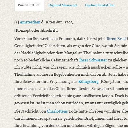
Metadata Concerning Header
Printed Full Text
Digitized Manuscript
Digitized Printed Text
Sender: August Wilhelm von Schlegel
Recipient: Luise Wiedemann
[1]
Amsterdam
d. 18ten Jun. 1793.
Place of Dispatch: Amsterdam
GND
[Konzept oder Abschrift.]
Place of Destination: Göttingen
GND
Verzeihen Sie, wertheste Freundin, daß ich erst jetzt
Ihren Brief
b
Date: 18.06.1793
Genauigkeit der Nachrichten, als wegen der Güte, womit Sie mir 
Notations: Empfangsort erschlossen.
der Nachläßigkeit oder dem Mangel an Theilnahme zuzuschreibe
Printed Text
noch so bedenkliche Gefangenschaft
Ihrer Schwester
zu gleicher 
Provider: Dresden, Sächsische Landesbibliothek - Staats- und U
Ich wußte nicht, was ich sagen, wie ich mich ausdrücken sollte ‒ 
OAI Id: 370515684
Theilnahme an diesen Begebenheiten mich davon ab. Jetzt habe i
Bibliography: Schelling, Caroline von: Briefe aus der Frühro
Ihre Schwester ihre Freylassung aus
Königsberg
[Königstein], di
Incipit: „[1] Amsterdam d. 18ten Jun. 1793.
unersetzlich ‒ auch das Glück Ihrer ältesten Schwester ist noch
[Konzept oder Abschrift.]
erlittenen Verdrießlichkeiten nie ganz auslöschen lassen. Doch i
Verzeihen Sie, wertheste Freundin, daß ich erst jetzt Ihren Brie
gewesen ist, so ist man schon zufrieden, wenns nur erträglich geh
Die Nachricht von
Charlottens
Tode hatte ich eben von Ihrer älte
Manuscript
durch meinen zu spät an sie gerichteten Brief, Ihnen und Ihrer F
Provider: Dresden, Sächsische Landesbibliothek - Staats- und U
Ihre Erzählung von den edlen und liebenswürdigen Zügen, die no
OAI Id: DE-1a-34336