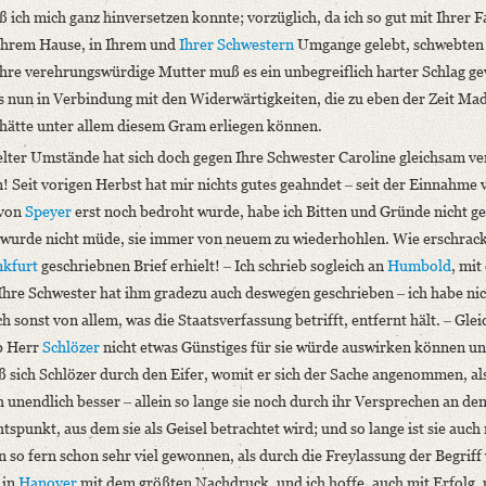
aß ich mich ganz hinversetzen konnte; vorzüglich, da ich so gut mit Ihrer F
n Ihrem Hause, in Ihrem und
Ihrer Schwestern
Umgange gelebt, schwebten 
Ihre verehrungswürdige Mutter muß es ein unbegreiflich harter Schlag g
das nun in Verbindung mit den Widerwärtigkeiten, die zu eben der Zeit M
h hätte unter allem diesem Gram erliegen können.
elter Umstände hat sich doch gegen Ihre Schwester Caroline gleichsam v
! Seit vorigen Herbst hat mir nichts gutes geahndet ‒ seit der Einnahme
 von
Speyer
erst noch bedroht wurde, habe ich Bitten und Gründe nicht ge
 wurde nicht müde, sie immer von neuem zu wiederhohlen. Wie erschrack 
nkfurt
geschriebnen Brief erhielt! ‒ Ich schrieb sogleich an
Humbold
, mit
Ihre Schwester hat ihm gradezu auch deswegen geschrieben ‒ ich habe nic
h sonst von allem, was die Staatsverfassung betrifft, entfernt hält. ‒ Glei
ob Herr
Schlözer
nicht etwas Günstiges für sie würde auswirken können un
daß sich Schlözer durch den Eifer, womit er sich der Sache angenommen, al
h unendlich besser ‒ allein so lange sie noch durch ihr Versprechen an de
tspunkt, aus dem sie als Geisel betrachtet wird; und so lange ist sie auch 
 so fern schon sehr viel gewonnen, als durch die Freylassung der Begriff
 in
Hanover
mit dem größten Nachdruck, und ich hoffe, auch mit Erfolg,