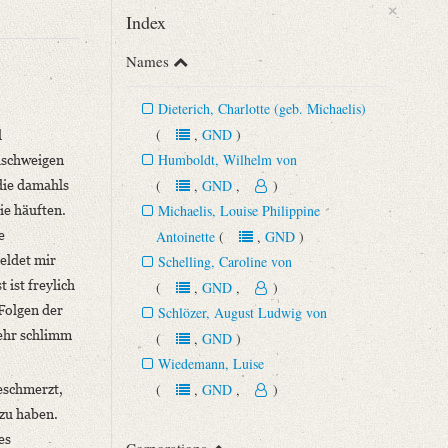
×
Index
Names
Dieterich, Charlotte (geb. Michaelis)
(
,
GND
)
d
Humboldt, Wilhelm von
llschweigen
ie damahls
(
,
GND
,
)
lie häuften.
Michaelis, Louise Philippine
e
Antoinette
(
,
GND
)
eldet mir
Schelling, Caroline von
 S. 654‒657.
 ist freylich
(
,
GND
,
)
 Folgen der
Schlözer, August Ludwig von
sehr schlimm
(
,
GND
)
Wiedemann, Luise
(
,
GND
,
)
geschmerzt,
 zu haben.
es