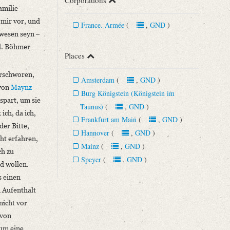
Corporations
amilie
mir vor, und
France. Armée
(
,
GND
)
ewesen seyn ‒
ad. Böhmer
Places
erschworen,
Amsterdam
(
,
GND
)
 von
Maynz
Burg Königstein (Königstein im
spart, um sie
Taunus)
(
,
GND
)
ich, da ich,
Frankfurt am Main
(
,
GND
)
 der Bitte,
Hannover
(
,
GND
)
ht erfahren,
Mainz
(
,
GND
)
ch zu
Speyer
(
,
GND
)
d wollen.
s einen
n Aufenthalt
nicht vor
 von
 um eine