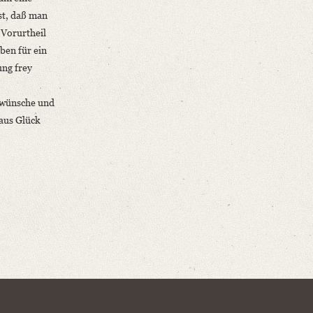
st, daß man
 Vorurtheil
ben für ein
ung frey
 wünsche und
raus Glück