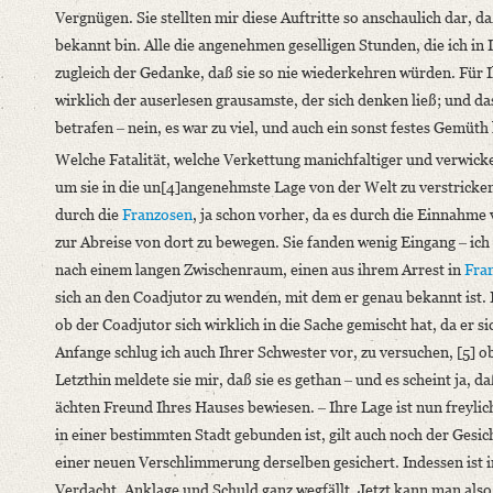
Vergnügen. Sie stellten mir diese Auftritte so anschaulich dar, d
Classification Number: Mscr.Dresd.e.90,XIX,Bd.29,Nr.16
bekannt bin. Alle die angenehmen geselligen Stunden, die ich i
Number of Pages: 6S. auf Doppelbl., hs. m. U.
zugleich der Gedanke, daß sie so nie wiederkehren würden. Für 
Format: 18,9 x 11,5 cm
wirklich der auserlesen grausamste, der sich denken ließ; und 
Language
betrafen ‒ nein, es war zu viel, und auch ein sonst festes Gemüt
German
Welche Fatalität, welche Verkettung manichfaltiger und verwick
um sie in die un[4]angenehmste Lage von der Welt zu verstricken
durch die
Franzosen
, ja schon vorher, da es durch die Einnahme
zur Abreise von dort zu bewegen. Sie fanden wenig Eingang ‒ ich
nach einem langen Zwischenraum, einen aus ihrem Arrest in
Fra
sich an den Coadjutor zu wenden, mit dem er genau bekannt ist. 
ob der Coadjutor sich wirklich in die Sache gemischt hat, da er sic
Anfange schlug ich auch Ihrer Schwester vor, zu versuchen, [5] 
Letzthin meldete sie mir, daß sie es gethan ‒ und es scheint ja, 
ächten Freund Ihres Hauses bewiesen. ‒ Ihre Lage ist nun freylic
in einer bestimmten Stadt gebunden ist, gilt auch noch der Gesich
einer neuen Verschlimmerung derselben gesichert. Indessen ist in
Verdacht, Anklage und Schuld ganz wegfällt. Jetzt kann man also