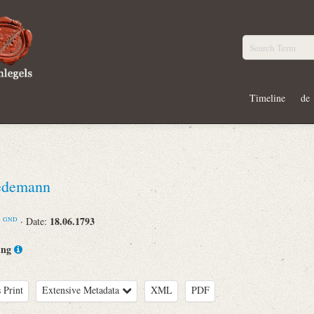
Timeline
de
edemann
n
18.06.1793
· Date:
GND
ing
 Print
Extensive Metadata
XML
PDF