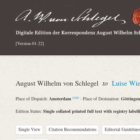
[Version-01-22]
to
August Wilhelm von Schlegel
Luise Wi
Amsterdam
Göttinge
Place of Dispatch:
· Place of Destination:
GND
Single collated printed full text with registry labell
Edition Status:
Single View
Citation Recommendations
Editorial Guidelines