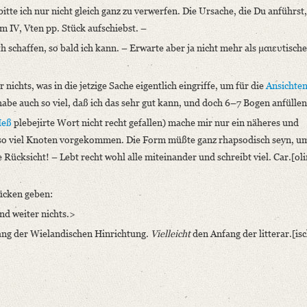
itte ich nur nicht gleich ganz zu verwerfen. Die Ursache, die Du anführst
m IV, Vten pp. Stück aufschiebst. –
h schaffen, so bald ich kann. – Erwarte aber ja nicht mehr als μαιευtische
ichts, was in die jetzige Sache eigentlich eingriffe, um für die
Ansichte
be auch so viel, daß ich das sehr gut kann, und doch 6–7 Bogen anfüllen
eß
plebejirte Wort nicht recht gefallen) mache mir nur ein näheres und
 so viel Knoten vorgekommen. Die Form müßte ganz rhapsodisch seyn, u
ücksicht! – Lebt recht wohl alle miteinander und schreibt viel. Car.[olin
tücken geben:
nd weiter nichts.>
fang der Wielandischen Hinrichtung.
Vielleicht
den Anfang der litterar.[is