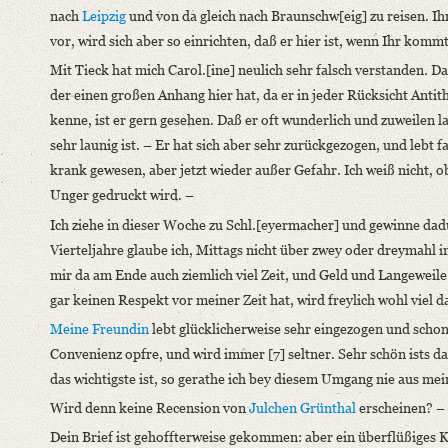
nach
Leipzig
und von da gleich nach Braunschw[eig] zu reisen. Ihr 
vor, wird sich aber so einrichten, daß er hier ist, wenn Ihr komm
Mit Tieck hat mich Carol.[ine] neulich sehr falsch verstanden. Da
der einen großen Anhang hier hat, da er in jeder Rücksicht Antith
kenne, ist er gern gesehen. Daß er oft wunderlich und zuweilen l
sehr launig ist. – Er hat sich aber sehr zurückgezogen, und lebt f
krank gewesen, aber jetzt wieder außer Gefahr. Ich weiß nicht, o
Unger gedruckt wird. –
Ich ziehe in dieser Woche zu Schl.[eyermacher] und gewinne dadu
Vierteljahre glaube ich, Mittags nicht über zwey oder dreymahl
mir da am Ende auch ziemlich viel Zeit, und Geld und Langeweile
gar keinen Respekt vor meiner Zeit hat, wird freylich wohl viel 
Meine Freundin
lebt glücklicherweise sehr eingezogen und schont
Convenienz opfre, und wird immer [7] seltner. Sehr schön ists d
das wichtigste ist, so gerathe ich bey diesem Umgang nie aus m
Wird denn keine Recension von
Julchen Grünthal
erscheinen? –
Dein Brief ist gehoffterweise gekommen: aber ein überflüßiges K