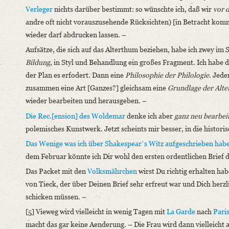
Verleger
nichts darüber bestimmt: so wünschte ich, daß wir
vor 
andre oft nicht vorauszusehende Rücksichten) [in Betracht kom
wieder darf abdrucken lassen. –
Aufsätze, die sich auf das Alterthum beziehen, habe ich zwey im 
Bildung
, in Styl und Behandlung ein großes Fragment. Ich habe d
der Plan es erfodert. Dann eine
Philosophie der Philologie
. Jed
zusammen eine Art [Ganzes?] gleichsam eine
Grundlage der Alt
wieder bearbeiten und herausgeben. –
Die Rec.[ension] des
Woldemar
denke ich aber
ganz neu bearbei
polemisches Kunstwerk. Jetzt scheints mir besser, in die histori
Das Wenige was ich über
Shakespearʼs
Witz aufgeschrieben hab
dem Februar könnte ich Dir wohl den ersten ordentlichen Brief d
Das Packet mit den
Volksmährchen
wirst Du richtig erhalten ha
von Tieck, der über Deinen Brief sehr erfreut war und Dich herzli
schicken müssen. –
[5] Vieweg wird vielleicht in wenig Tagen mit
La Garde
nach
Pari
macht das gar keine Aenderung. – Die Frau wird dann vielleicht 