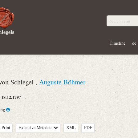
Timeline
de
on Schlegel ,
Auguste Böhmer
18.12.1797
:
ing
 Print
Extensive Metadata
XML
PDF