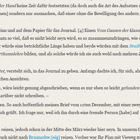
der Hand
keine Zeit dafür festsetzten (da doch auch die Art des Aufsatzes 
men] sondern nur ausmachen, daß einer ohne die Bewilligung des andern 
Sinn und auf dem Papier für das Journal. [4] Einen
Vom Ganzen der klass
azu so viel, daß es nicht leicht seyn wird, es so zusammenzudrängen, wie 
er würde eine beträchtliche Länge haben und beyde würden mit dem
Stud
erthumslehre
bilden, und als solche würde ich sie auch wohl nach mehren
tet
, versteht sich, in das Journal zu geben. Anfangs dachte ich, für sich, al
schen Ansichten.
e
, wäre leicht genung abgeschrieben, wenn es nur eben so leicht
gefunden
arüber nicht schreiben. –
ben. So auch hoffentlich meinen Brief vom 12ten December, mit einer zwe
ch grüßt. Ich frage nur, weil ich ihn durch eine fremde Person [habe] auf
s
reisen, jedoch schon in der Mitte des März wieder hier seyn. In unserm 
auch nicht nach
Braunschw.[eig]
reisen. Vorher war Ihr Plan mit Vieweg z