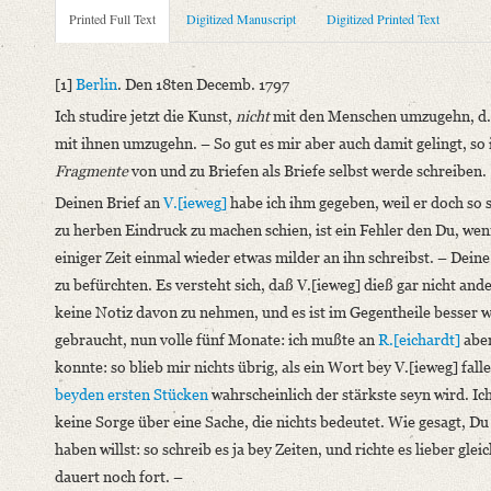
Metadata Concerning Header
Printed Full Text
Digitized Manuscript
Digitized Printed Text
Sender: Friedrich von Schlegel
Recipient: August Wilhelm von Schlegel, Auguste Böhmer
[1]
Berlin
. Den 18ten Decemb. 1797
Place of Dispatch: Berlin
GND
Ich studire jetzt die Kunst,
nicht
mit den Menschen umzugehn, d. h
Place of Destination: Jena
GND
mit ihnen umzugehn. – So gut es mir aber auch damit gelingt, so 
Date: 18.12.1797
Fragmente
von und zu Briefen als Briefe selbst werde schreiben.
Notations: Empfangsort erschlossen.
Deinen Brief an
V.[ieweg]
habe ich ihm gegeben, weil er doch so 
Printed Text
zu herben Eindruck zu machen schien, ist ein Fehler den Du, wen
Bibliography: Kritische Friedrich-Schlegel-Ausgabe. Bd. 24. 
einiger Zeit einmal wieder etwas milder an ihn schreibst. – Dei
Einleitung und Kommentar hg. v. Raymond Immerwahr. Pader
zu befürchten. Es versteht sich, daß V.[ieweg] dieß gar nicht ande
Incipit: „[1] Berlin. Den 18ten Decemb. 1797
keine Notiz davon zu nehmen, und es ist im Gegentheile besser we
Ich studire jetzt die Kunst, nicht mit den Menschen umzugehn, d
gebraucht, nun volle fünf Monate: ich mußte an
R.[eichardt]
aber
konnte: so blieb mir nichts übrig, als ein Wort bey V.[ieweg] fal
Manuscript
beyden ersten Stücken
wahrscheinlich der stärkste seyn wird. Ic
Provider: Dresden, Sächsische Landesbibliothek - Staats- und U
keine Sorge über eine Sache, die nichts bedeutet. Wie gesagt, 
OAI Id: DE-1a-34222
haben willst: so schreib es ja bey Zeiten, und richte es lieber g
Classification Number: Mscr.Dresd.e.90,XIX,Bd.24.b,Nr.98
dauert noch fort. –
Number of Pages: 10 S. auf Doppelbl., hs.