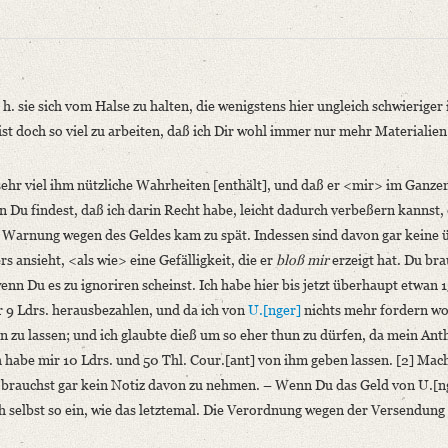
. sie sich vom Halse zu halten
, die wenigstens hier ungleich schwieriger is
ist doch so viel zu arbeiten, daß ich Dir wohl immer nur mehr Materialie
sehr viel ihm nützliche Wahrheiten [enthält], und daß er <mir> im Ganze
n Du findest, daß ich darin Recht habe, leicht dadurch verbeßern kannst,
Dritte Abteilung: Briefe von und an Friedrich und Dorothea Schlegel. Die Peri
ne Warnung wegen des Geldes kam zu spät. Indessen sind davon gar keine 
born 1985, S. 64‒68.
rs ansieht, <als wie> eine Gefälligkeit, die er
bloß mir
erzeigt hat. Du bra
nn Du es zu ignoriren scheinst. Ich habe hier bis jetzt überhaupt etwan 
. h. sie sich vom Halse [...]“
 9 Ldrs. herausbezahlen, und da ich von
U.[nger]
nichts mehr fordern wo
len zu lassen; und ich glaubte dieß um so eher thun zu dürfen, da mein Anth
h habe mir 10 Ldrs. und 50 Thl. Cour.[ant] von ihm geben lassen. [2] Mach
niversitätsbibliothek
Du brauchst gar kein Notiz davon zu nehmen. – Wenn Du das Geld von U.[n
leich selbst so ein, wie das letztemal. Die Verordnung wegen der Versendung