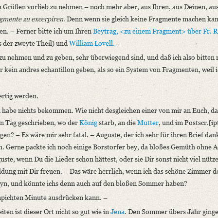
en Grüßen vorlieb zu nehmen – noch mehr aber, aus Ihren, aus Deinen, au
gmente zu excerpiren
. Denn wenn sie gleich keine Fragmente machen kann 
n. – Ferner bitte ich um Ihren
Beytrag, <zu einem Fragment> über
Fr. R
 der zweyte Theil) und
William Lovell
.
–
 zu nehmen und zu geben, sehr überwiegend sind, und daß ich also bitten
 kein andres echantillon geben, als so ein System von Fragmenten, weil i
ertig werden.
h habe nichts bekommen. Wie nicht desgleichen einer von mir an Euch, d
en Tag geschrieben, wo der
König
starb, an die
Mutter
, und im Postscr.[i
ngen? – Es wäre mir sehr fatal. – Auguste, der ich sehr für ihren Brief da
n. Gerne packte ich noch einige Borstorfer bey, da bloßes Gemüth ohne Ae
guste, wenn Du die Lieder schon hättest, oder sie Dir sonst nicht viel nütz
ldung mit Dir freuen. – Das wäre herrlich, wenn ich das schöne Zimmer 
eyn, und könnte ichs denn auch auf den bloßen Sommer haben?
umpichten Minute ausdrücken kann. –
ten ist dieser Ort nicht so gut wie in
Jena
. Den Sommer übers Jahr ginge 