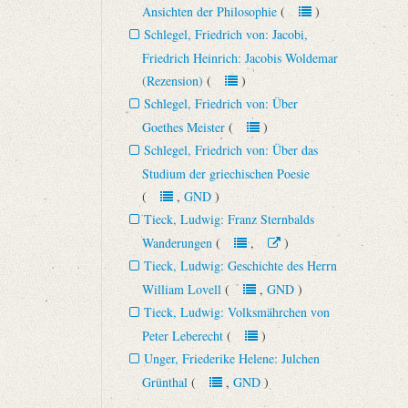
Ansichten der Philosophie
(
)
Schlegel, Friedrich von: Jacobi,
Friedrich Heinrich: Jacobis Woldemar
(Rezension)
(
)
Schlegel, Friedrich von: Über
Goethes Meister
(
)
Schlegel, Friedrich von: Über das
Studium der griechischen Poesie
(
,
GND
)
Tieck, Ludwig: Franz Sternbalds
Wanderungen
(
,
)
Tieck, Ludwig: Geschichte des Herrn
William Lovell
(
,
GND
)
Tieck, Ludwig: Volksmährchen von
Peter Leberecht
(
)
Unger, Friederike Helene: Julchen
Grünthal
(
,
GND
)