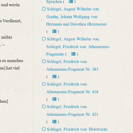
Sprachen
(
)
, und worin
Schlegel, August Wilhelm von:
Goethe, Johann Wolfgang von:
s Verdienst,
Hermann und Dorothea (Rezension)
(
)
n
nichts
Schlegel, August Wilhelm von;
. –
Schlegel, Friedrich von: Athenaeums-
Fragmente
(
)
m so manches
Schlegel, Friedrich von:
e] hat viel
Athenaeums-Fragment Nr. 383
(
)
Schlegel, Friedrich von:
Athenaeums-Fragment Nr. 418
(
)
chen]
Schlegel, Friedrich von:
Athenaeums-Fragment Nr. 421
(
)
Schlegel, Friedrich von: Historische