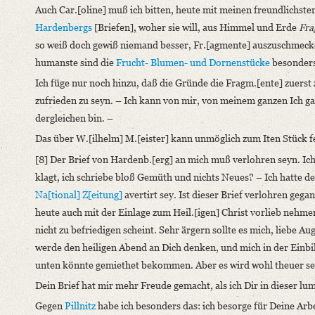
Auch Car.[oline] muß ich bitten, heute mit meinen freundlichst
Hardenbergs
[Briefen], woher sie will, aus Himmel und Erde
Fra
so weiß doch gewiß niemand besser, Fr.[agmente] auszuschmecke
humanste sind die
Frucht- Blumen- und Dornenstücke
besonders
Ich füge nur noch hinzu, daß die Gründe die Fragm.[ente] zuerst
zufrieden zu seyn. – Ich kann von mir, von meinem ganzen Ich gar
dergleichen bin. –
Das über W.[ilhelm] M.[eister] kann unmöglich zum Iten Stück f
[8] Der Brief von Hardenb.[erg] an mich muß verlohren seyn. Ic
klagt, ich schriebe bloß Gemüth und nichts Neues? – Ich hatte d
Na[tional] Z[eitung]
avertirt sey. Ist dieser Brief verlohren gega
heute auch mit der Einlage zum Heil.[igen] Christ vorlieb nehme
nicht zu befriedigen scheint. Sehr ärgern sollte es mich, liebe Au
werde den heiligen Abend an Dich denken, und mich in der Einbi
unten könnte gemiethet bekommen. Aber es wird wohl theuer s
Dein Brief hat mir mehr Freude gemacht, als ich Dir in dieser l
Gegen
Pillnitz
habe ich besonders das: ich besorge für Deine Arbei