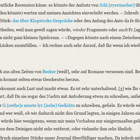
gentliche Recension käme: so könnte der Aufsatz von
Schl.[eyermacher]
ü
rden könnte) warten und meinen Ansichten einverleibt werden. – Schreib
 Stück:
das über
Klopstocks
Gespräche
oder den Anfang des Auto da fe ü
rtheilen, weil man gewiß sagen würde,
wieder
Fragmente oder
auch
Fr.[ag
inen nicht ganz kleinen Spielraum. – <Dagegen könnte nach einem Zwisch
Lücken auszufüllen. – Ich rechne auch sehr darauf, daß Ihr wenn ich wie
ch aus alten Zeiten von
Becker
[weiß], sehr auf Romane versessen sind. Be
n kommt selten etwas Gescheutes heraus.
kommt auch Lust und macht etwas. Es ist sehr unterhaltend, [3] wie Ihr 
hrt, daß Du sie sogar des Nachts mit Anfoderung etwas zu schreiben, anfie
er
G.[oethe]s
neuste lyr.[ische] Gedichte
zu schreiben, gefiele. Es würde wi
nd wer weiß, ob wir dadurch nicht den Grund legten, in einigen Jahren ei
l würde hier wenigstens, wenn mir mein Vorhaben nur einigermaaßen geli
von dem Deinigen nicht sehr entfernt, oder vielmehr ihm sehr ähnlich.
Abdruck einzelner Stücke unser Journal überflüßiger machen. Da jedoch m