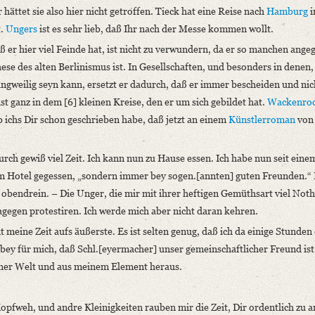
hättet sie also hier nicht getroffen. Tieck hat eine Reise nach
Hamburg
i
t.
Ungers
ist es sehr lieb, daß Ihr nach der Messe kommen wollt.
ß er hier viel Feinde hat, ist nicht zu verwundern, da er so manchen angeg
ese des alten Berlinismus ist. In Gesellschaften, und besonders in denen, 
angweilig seyn kann, ersetzt er dadurch, daß er immer bescheiden und nic
ast ganz in dem [6] kleinen Kreise, den er um sich gebildet hat.
Wackenro
b ichs Dir schon geschrieben habe, daß jetzt an einem
Künstlerroman
von
rch gewiß viel Zeit. Ich kann nun zu Hause essen. Ich habe nun seit eine
 im Hotel gegessen, „sondern immer bey sogen.[annten] guten Freunden.“ 
 obendrein. – Die Unger, die mir mit ihrer heftigen Gemüthsart viel Not
dagegen protestiren. Ich werde mich aber nicht daran kehren.
 meine Zeit aufs äußerste. Es ist selten genug, daß ich da einige Stunden
abey für mich, daß Schl.[eyermacher] unser gemeinschaftlicher Freund ist
einer Welt und aus meinem Element heraus.
opfweh, und andre Kleinigkeiten rauben mir die Zeit, Dir ordentlich zu 