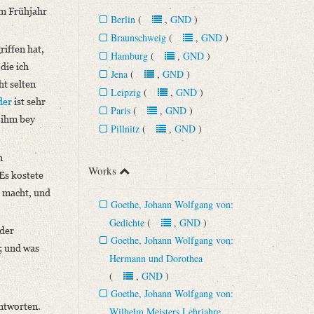
m Frühjahr
Berlin
(
,
GND
)
Braunschweig
(
,
GND
)
riffen hat,
Hamburg
(
,
GND
)
die ich
Jena
(
,
GND
)
ht selten
Leipzig
(
,
GND
)
der
ist sehr
Paris
(
,
GND
)
 ihm bey
Pillnitz
(
,
GND
)
m
Works
Es kostete
h macht, und
Goethe, Johann Wolfgang von:
Gedichte
(
,
GND
)
 der
Goethe, Johann Wolfgang von:
; und was
Hermann und Dorothea
(
,
GND
)
Goethe, Johann Wolfgang von:
antworten.
Wilhelm Meisters Lehrjahre