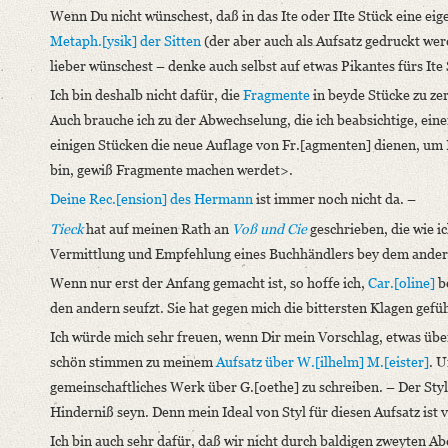
Wenn Du nicht wünschest, daß in das Ite oder IIte Stück eine ei
Format: 18,8 x 11,4 cm
Metaph.[ysik] der Sitten
(der aber auch als Aufsatz gedruckt we
Language
lieber wünschest – denke auch selbst auf etwas Pikantes fürs Ite
German
Ich bin deshalb nicht dafür, die
Fragmente
in beyde Stücke zu ze
Auch brauche ich zu der Abwechselung, die ich beabsichtige, e
einigen Stücken die neue Auflage von Fr.[agmenten] dienen, um 
bin, gewiß Fragmente machen werdet>.
Deine Rec.[ension] des
Hermann
ist immer noch nicht da. –
Tieck
hat auf meinen Rath an
Voß und Cie
geschrieben, die wie i
Vermittlung und Empfehlung eines Buchhändlers bey dem ander
Wenn nur erst der Anfang gemacht ist, so hoffe ich,
Car.[oline]
be
den andern seufzt. Sie hat gegen mich die bittersten Klagen gefü
Ich würde mich sehr freuen, wenn Dir mein Vorschlag, etwas üb
schön stimmen zu meinem
Aufsatz über
W.[ilhelm] M.[eister]
. U
gemeinschaftliches Werk über G.[oethe] zu schreiben. – Der Sty
Hinderniß seyn. Denn mein Ideal von Styl für diesen Aufsatz ist 
Ich bin auch sehr dafür, daß wir nicht durch baldigen zweyten 