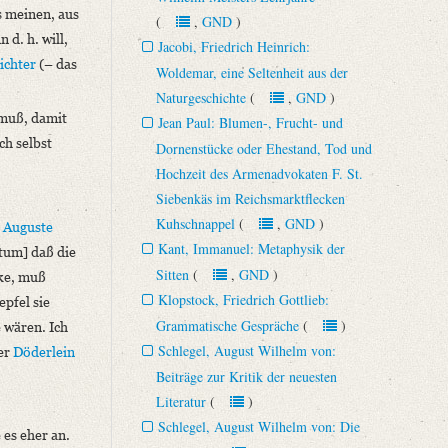
s meinen, aus
(
,
GND
)
d. h. will,
Jacobi, Friedrich Heinrich:
ichter
(– das
Woldemar, eine Seltenheit aus der
Naturgeschichte
(
,
GND
)
 muß, damit
Jean Paul: Blumen-, Frucht- und
ch selbst
Dornenstücke oder Ehestand, Tod und
Hochzeit des Armenadvokaten F. St.
Siebenkäs im Reichsmarktflecken
Kuhschnappel
(
,
GND
)
a
Auguste
Kant, Immanuel: Metaphysik der
ptum] daß die
Sitten
(
,
GND
)
nke, muß
Klopstock, Friedrich Gottlieb:
pfel sie
Grammatische Gespräche
(
)
e wären. Ich
Schlegel, August Wilhelm von:
der
Döderlein
Beiträge zur Kritik der neuesten
Literatur
(
)
Schlegel, August Wilhelm von: Die
es eher an.