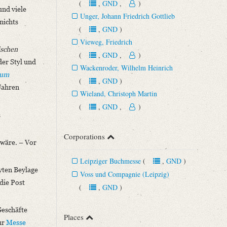
(
,
GND
,
)
und viele
Unger, Johann Friedrich Gottlieb
nichts
(
,
GND
)
Vieweg, Friedrich
ischen
(
,
GND
,
)
der Styl und
Wackenroder, Wilhelm Heinrich
ium
(
,
GND
)
 Jahren
Wieland, Christoph Martin
(
,
GND
,
)
s
Corporations
wäre. – Vor
Leipziger Buchmesse
(
,
GND
)
yten Beylage
Voss und Compagnie (Leipzig)
 die Post
(
,
GND
)
Geschäfte
Places
ur
Messe