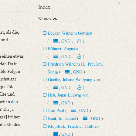
×
Index
Names
t, als die,
Becker, Wilhelm Gottlieb
n und
(
,
GND
,
)
Böhmer, Auguste
n einen etwas
(
,
GND
,
)
 daß Du in
Friedrich Wilhelm II., Preußen,
ode des Athenäums (25. Juli 1797 ‒ Ende August 1799). Mit
üble Folgen
König
(
,
GND
)
uchst gar
Goethe, Johann Wolfgang von
130 Thl.
(
,
GND
,
)
llte und
Heß, Jonas Ludwig von
eil in
den
(
,
GND
)
ʼ Dir ja
Jean Paul
(
,
GND
)
ger] früher
Kant, Immanuel
(
,
GND
)
 des Geldes
Klopstock, Friedrich Gottlieb
(
,
GND
)