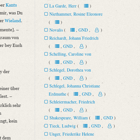
ber
Kants
La Garde, Herr
(
)
 mir, was Du
Niethammer, Rosine Eleonore
ber
Wieland
.
(
)
Novalis
(
,
GND
,
)
mente]. –
enraum von
Reichardt, Johann Friedrich
der bey Euch
(
,
GND
,
)
Schelling, Caroline von
(
,
GND
,
)
Schlegel, Dorothea von
y der
(
,
GND
,
)
Schlegel, Johanna Christiane
einer über
Erdmuthe
(
,
GND
,
)
lest. –
Schleiermacher, Friedrich
rklich sehr
(
,
GND
,
)
n
Shakespeare, William
(
,
GND
)
ngt, kein
Tieck, Ludwig
(
,
GND
,
)
Unger, Friederike Helene
it dem