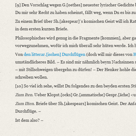
[9] Den Vorschlag wegen G.[oethes] neuester lyrischer Gedichte b
Du mir sehr Recht zu haben scheinst, fällt weg, wenn Du es bis zu
Zu einem Brief über Sh.[akespear]ʼs komischen Geist will ich Rat
in dem ersten kurzen Briefe.
Philosophisches wird genug in die Fragmente [kommen], aber gar n
vorwegzunehmen, wofür ich mich überall sehr hüten werde. Ich ha
Von
den litterar.[ischen] Durchflügen
(doch will mir dieses von
H
umständlicheres Bild. – Es sind mir nähmlich beym Nachsinnen
– mit Stillschweigen übergehn zu dürfen! – Der Henker hohle die R
schreiben wollen.
[10] So viel ich sehe, willst Du folgendes zu den beyden ersten S
Zum Iten
. Ueber Klopst.[ocks] Gr.[ammatische] Gespr.[äche] <u
Zum IIten
. Briefe über Sh.[akespears] komischen Geist. Der An
Durchflüge. –
Ist dem also? –