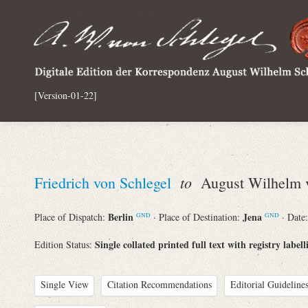
[Version-01-22]
to
Friedrich von Schlegel
August Wilhelm v
Berlin
Jena
Place of Dispatch:
· Place of Destination:
· Date
GND
GND
Single collated printed full text with registry labell
Edition Status:
Single View
Citation Recommendations
Editorial Guidelines