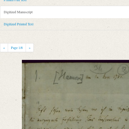
Metadata Concerning Header
Sender: Karl Friedrich Alexander von Arnswaldt
Digitized Manuscript
Recipient: August Wilhelm von Schlegel
Place of Dispatch: Hannover
GND
Digitized Printed Text
Place of Destination: Göttingen
GND
Date: 06.11.1788
Notations: Empfangsort erschlossen. Satzfehler korrigiert.
«
Page
1
/8
»
Printed Text
Bibliography: Fiebiger, Otto: Briefe an August Wilhelm Schlegel. In: 
Incipit: „[1] [Hannover] am 6. Nov. 1788.
Oft schon, mein Bester, war ich im Begriff, meinen Unwillen über die ve
Manuscript
Provider: Dresden, Sächsische Landesbibliothek - Staats- und Universitä
OAI Id: DE-611-38970
Classification Number: Mscr.Dresd.e.90,XIX,Bd.1,Nr.18
Number of Pages: 8 S. auf Doppelbl., hs. m. U.
Format: 23,3 x 18,7 cm