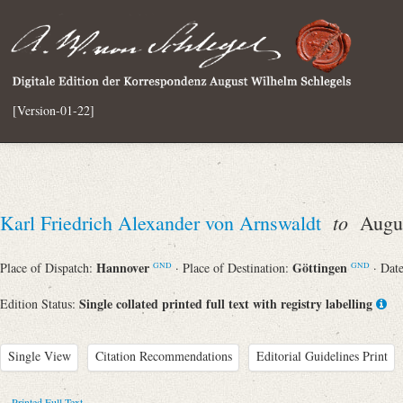
[Version-01-22]
to
Karl Friedrich Alexander von Arnswaldt
Augus
Hannover
Göttingen
Place of Dispatch:
· Place of Destination:
· Dat
GND
GND
Single collated printed full text with registry labelling
Edition Status:
Single View
Citation Recommendations
Editorial Guidelines Print
Printed Full Text