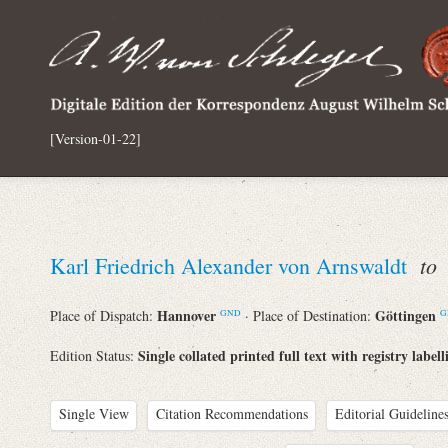
[Version-01-22]
to
Karl Friedrich Alexander von Arnswaldt
A
Hannover
Göttingen
Place of Dispatch:
· Place of Destination:
GND
G
Single collated printed full text with registry labell
Edition Status:
Single View
Citation Recommendations
Editorial Guidelines