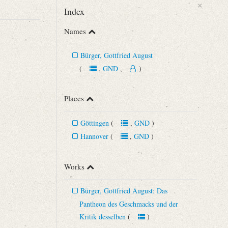
×
Index
Names
Bürger, Gottfried August
(
,
GND
,
)
Places
Göttingen
(
,
GND
)
Hannover
(
,
GND
)
Works
Bürger, Gottfried August: Das
Pantheon des Geschmacks und der
Kritik desselben
(
)