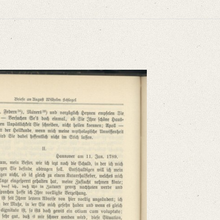
gel. In: Die Grenzboten 73 (1914), S. 494‒495.
r ich mich [...]“
niversitätsbibliothek