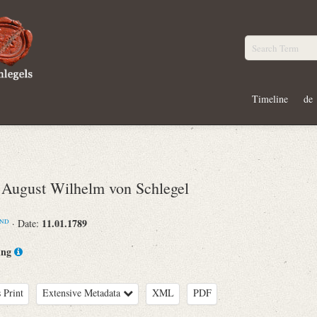
Timeline
de
ugust Wilhelm von Schlegel
11.01.1789
· Date:
ND
ing
 Print
Extensive Metadata
XML
PDF