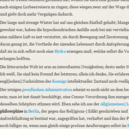
Language
nach einigen Lorbeerreisern zu ringen; diese wiegen zwar auf der Wage de
German
und giebt doch mehr Vergnügen dadurch.
Der lange und strenge Winter hat auf uns gleichen Einfluß gehabt; Mange
gewohnt war, haben die hypochondrischen Anfälle auch bei mir vervielfa
eine mildere Luft es iezt verstattet, sie durch Bewegung und Zerstreuung
daran genug ist, die Vortheile der sizenden Lebensart durch Aufopferu
daß sie in sich selbst noch eine
Hydra
erzeugen muß, welche selbst die Vort
erlangen hofften.
Die litterarische Welt ist arm an intereßanten Neuigkeiten; desto mehr St
Ich weiß, Sie sind kein Freund der letzteren; allein ich denke, Sie erfah
engl[ischen] Nachrichten des
Koenigs
intellektueller Zustand noch voelli
Der ietzigen
preußischen Administration
scheint es noch nicht an dem be
sein; man ist iezt damit beschäftigt, eine Censur-Verordnung ihm zuzuge
desselben Schöpfers athmen wird. Eben sehe ich aus der
Allg[emeinen] Li
philosophiae
in
Berlin
, der gegen das Rel[igions-] Edikt geschrieben und
Aufrechthaltung es bestimt war, angegriffen hat, verhaftet und ihm der P
noch billiger zu, wenn man gleich einige profane Aeußerungen selbst im