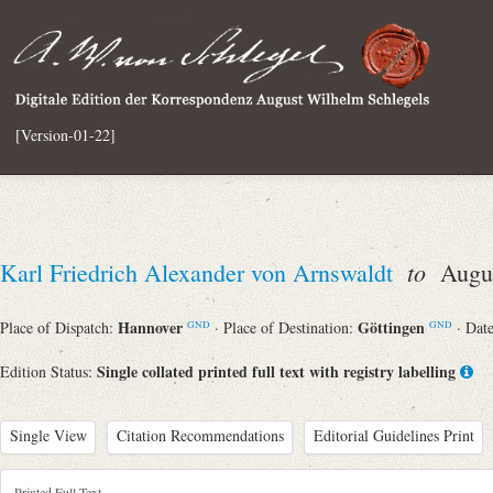
[Version-01-22]
to
Karl Friedrich Alexander von Arnswaldt
Augus
Hannover
Göttingen
Place of Dispatch:
· Place of Destination:
· Dat
GND
GND
Single collated printed full text with registry labelling
Edition Status:
Single View
Citation Recommendations
Editorial Guidelines Print
Printed Full Text