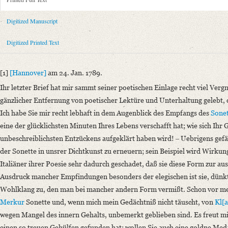
Metadata Concerning Header
Sender: Karl Friedrich Alexander von Arnswaldt
Digitized Manuscript
Recipient: August Wilhelm von Schlegel
Place of Dispatch: Hannover
GND
Digitized Printed Text
Place of Destination: Göttingen
GND
Date: 24.01.1789
[1]
[Hannover]
am 24. Jan. 1789.
Notations: Empfangsort erschlossen.
Ihr letzter Brief hat mir sammt seiner poetischen Einlage recht viel Vergn
Printed Text
gänzlicher Entfernung von poetischer Lektüre und Unterhaltung gelebt,
Bibliography: Fiebiger, Otto: Briefe an August Wilhelm Schlegel. In: 
Ich habe Sie mir recht lebhaft in dem Augenblick des Empfangs des
Sonet
Incipit: „[1] [Hannover] am 24. Jan. 1789.
eine der glücklichsten Minuten Ihres Lebens verschafft hat;
wie sich Ihr 
Ihr letzter Brief hat mir sammt seiner poetischen Einlage recht viel Ver
unbeschreiblichsten Entzückens aufgeklärt haben wird!
‒ Uebrigens gefäl
der Sonette in unsrer Dichtkunst zu erneuern; sein Beispiel wird Wirkun
Manuscript
Italiäner ihrer Poesie sehr dadurch geschadet, daß sie diese Form zur auss
Provider: Dresden, Sächsische Landesbibliothek - Staats- und Universitä
Ausdruck mancher Empfindungen besonders der elegischen ist sie, dünkt m
OAI Id: DE-611-38970
Wohlklang zu, den man bei mancher andern Form vermißt. Schon vor me
Classification Number: Mscr.Dresd.e.90,XIX,Bd.1,Nr.20
Merkur
Sonette und, wenn mich mein Gedächtniß nicht täuscht, von
Kl[
Number of Pages: 4 S. auf Doppelbl., hs. m. U.
wegen Mangel des innern Gehalts, unbemerkt geblieben sind. Es freut mic
Format: 23,1 x 18,8 cm
einen so treuen Gehülfen gefunden hat; wollen Sie auch eine goldne Meda