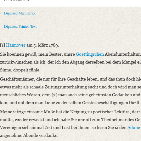
Metadata Concerning Header
Sender: Karl Friedrich Alexander von Arnswaldt
Digitized Manuscript
Recipient: August Wilhelm von Schlegel
Place of Dispatch: Hannover
GND
Digitized Printed Text
Place of Destination: Göttingen
GND
Date: 05.03.1789
[1]
Hannover
am 5. März 1789.
Notations: Empfangsort erschlossen.
Sie koennen gewiß, mein Bester, unsre
Goettingschen
Abendunterhaltung
Printed Text
zurückwünschen als ich
, der ich den Abgang derselben bei dem Mangel 
Bibliography: Fiebiger, Otto: Briefe an August Wilhelm Schlegel. In: 
Sinne, doppelt fühle.
Incipit: „[1] Hannover am 5. März 1789.
Geschäftsmänner, die nur für ihre Geschäfte leben, und das thun doch hi
Sie koennen gewiß, mein Bester, unsre Goettingschen Abendunterhaltung
etwas mehr als schaale Zeitungsunterhaltung sucht und doch wird man se
menschliches Wesen, dem [2] man auch seine geheimsten Gedanken und 
Manuscript
kan, und mit dem man Liebe zu denselben Geistesbeschäftigungen theilt.
Provider: Dresden, Sächsische Landesbibliothek - Staats- und Universitä
OAI Id: DE-611-38970
Meine ietzige einsame Muße hat die Neigung zu poetischer Lektüre, der i
Classification Number: Mscr.Dresd.e.90,XIX,Bd.1,Nr.21
mußte, wieder erweckt und ich habe Sie mir oft zum Theilnehmer des Gen
Number of Pages: 4 S. auf Doppelbl., hs. m. U.
Vereinigen sich einmal Zeit und Lust bei Ihnen, so lesen Sie ia den
Adone
Format: 23,3 x 19,1 cm
angenehme Abende verdanke.