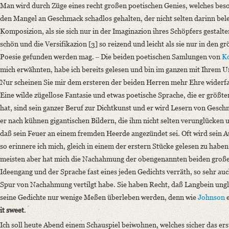
Man wird durch Züge eines recht großen poetischen Genies, welches beson
Language
den Mangel an Geschmack schadlos gehalten, der nicht selten darinn bele
German
Komposizion, als sie sich nur in der Imaginazion ihres Schöpfers gestalte
English
schön und die Versifikazion [3] so reizend und leicht als sie nur in den g
Poesie gefunden werden mag. ‒ Die beiden poetischen Samlungen von
K
mich erwähnten, habe ich bereits gelesen und bin im ganzen mit Ihrem U
Nur scheinen Sie mir dem ersteren der beiden Herren mehr Ehre widerfahr
Eine wilde zügellose Fantasie und etwas poetische Sprache, die er größte
hat, sind sein ganzer Beruf zur Dichtkunst und er wird Lesern von Gesch
er nach kühnen gigantischen Bildern, die ihm nicht selten verunglücken 
daß sein Feuer an einem fremden Heerde angezündet sei. Oft wird sein A
so erinnere ich mich, gleich in einem der erstern Stücke gelesen zu habe
meisten aber hat mich die Nachahmung der obengenannten beiden großen [
Ideengang und der Sprache fast eines jeden Gedichts verräth, so sehr auch
Spur von Nachahmung vertilgt habe. Sie haben Recht, daß Langbein ungleic
seine Gedichte nur wenige Meßen überleben werden, denn wie
Johnson
e
it sweet
.
Ich soll heute Abend einem Schauspiel beiwohnen, welches sicher das ers