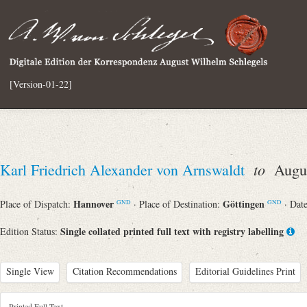
[Version-01-22]
to
Karl Friedrich Alexander von Arnswaldt
Augus
Hannover
Göttingen
Place of Dispatch:
· Place of Destination:
· Dat
GND
GND
Single collated printed full text with registry labelling
Edition Status:
Single View
Citation Recommendations
Editorial Guidelines Print
Printed Full Text