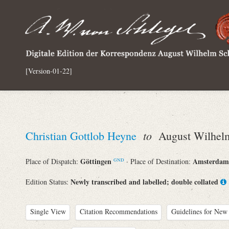
[Version-01-22]
to
Christian Gottlob Heyne
August Wilhelm
Göttingen
Amsterda
Place of Dispatch:
· Place of Destination:
GND
Newly transcribed and labelled; double collated
Edition Status:
Single View
Citation Recommendations
Guidelines for New 