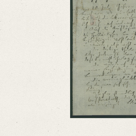
Editors
Bamberg, Claudia
Varwig, Olivia