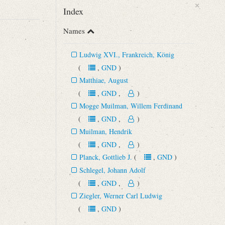
×
Index
Names
Ludwig XVI., Frankreich, König
(
,
GND
)
Matthiae, August
(
,
GND
,
)
Mogge Muilman, Willem Ferdinand
(
,
GND
,
)
Muilman, Hendrik
(
,
GND
,
)
Planck, Gottlieb J.
(
,
GND
)
Schlegel, Johann Adolf
(
,
GND
,
)
Ziegler, Werner Carl Ludwig
(
,
GND
)