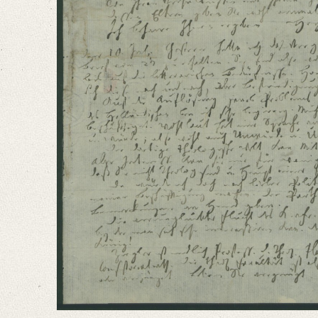
German
Editors
Bamberg, Claudia
Varwig, Olivia