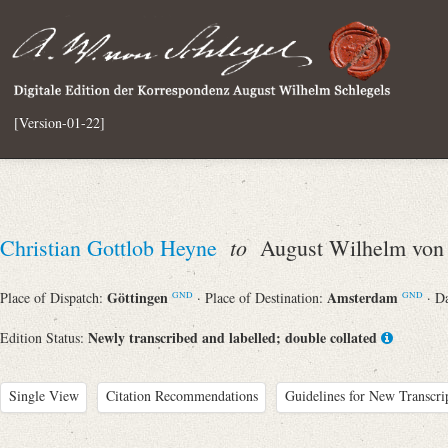
[Version-01-22]
to
Christian Gottlob Heyne
August Wilhelm von 
Göttingen
Amsterdam
Place of Dispatch:
· Place of Destination:
· D
GND
GND
Newly transcribed and labelled; double collated
Edition Status:
Single View
Citation Recommendations
Guidelines for New Transcri