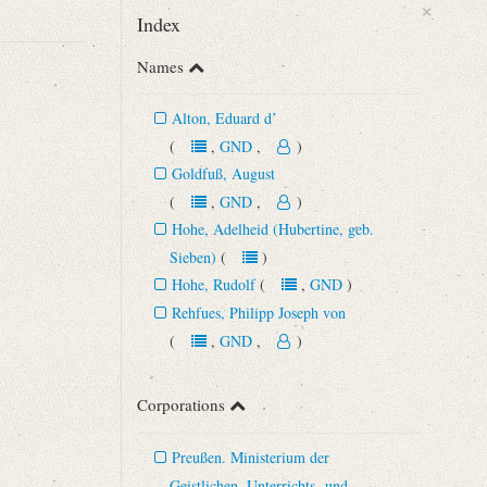
×
Index
Names
Alton, Eduard dʼ
(
,
GND
,
)
Goldfuß, August
(
,
GND
,
)
Hohe, Adelheid (Hubertine, geb.
Sieben)
(
)
Hohe, Rudolf
(
,
GND
)
Rehfues, Philipp Joseph von
(
,
GND
,
)
Corporations
Preußen. Ministerium der
Geistlichen, Unterrichts- und