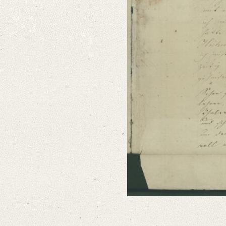
Editors
Bamberg, Claudia
Varwig, Olivia