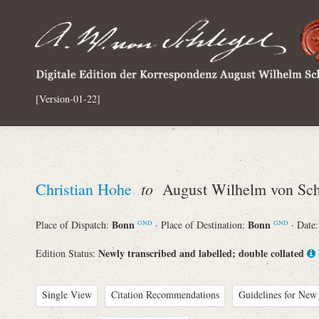
[Version-01-22]
to
Christian Hohe
August Wilhelm von Sch
Bonn
Bonn
Place of Dispatch:
· Place of Destination:
· Date
GND
GND
Newly transcribed and labelled; double collated
Edition Status:
Single View
Citation Recommendations
Guidelines for New 