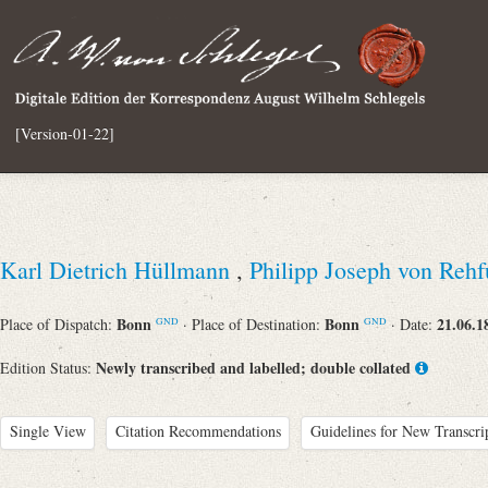
[Version-01-22]
Karl Dietrich Hüllmann
,
Philipp Joseph von Reh
Bonn
Bonn
21.06.1
Place of Dispatch:
· Place of Destination:
· Date:
GND
GND
Newly transcribed and labelled; double collated
Edition Status:
Single View
Citation Recommendations
Guidelines for New Transcri