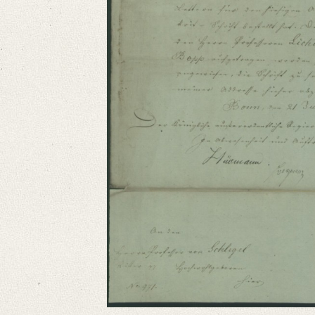
German
Editors
Bamberg, Claudia
Strobel, Jochen
Varwig, Olivia