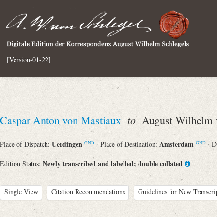
[Version-01-22]
to
Caspar Anton von Mastiaux
August Wilhelm v
Uerdingen
Amsterdam
Place of Dispatch:
· Place of Destination:
· D
GND
GND
Newly transcribed and labelled; double collated
Edition Status:
Single View
Citation Recommendations
Guidelines for New Transcri