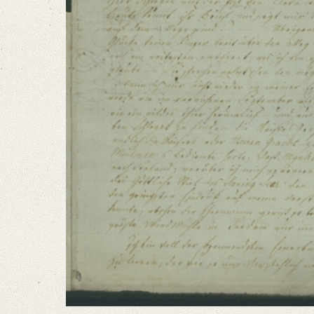
Language
German
Dutch
Editors
Bamberg, Claudia
Varwig, Olivia