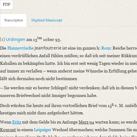
PDF
Metadata Concerning Header
Transcription
Digitized Manuscript
Sender: Caspar Anton von Mastiaux
Recipient: August Wilhelm von Schlegel
ten
Urdingen
[1]
am 13
10ber 93.
Place of Dispatch: Uerdingen
GND
Jeanfoutrerie
Die
Hannovrische
ist eine im ganzen h:
Rom:
Reiche herrs
Place of Destination: Amsterdam
GND
einen verdrüßlichen Anfall fühlen müßen
; so daß ich seit meiner Rükkun
Date: 13.12.1793
Kaballen zu bekämpfen hatte. Ich bin erst seit wenig Tagen wieder in mei
Manuscript
auf immer zu verlaßen – wenn anderst meine Wünsche in Erfüllung gehe
Provider: Dresden, Sächsische Landesbibliothek - Staats- und Universitä
läßt sich dermalen noch nicht bestimmen
OAI Id: DE-1a-34292
– Sie werden mir es bester Schlegel! nicht verdenken; daß ich in diesem 
Classification Number: Mscr.Dresd.e.90,XIX,Bd.15,Nr.4
unseren Briefwechsel nicht ämsiger begonnen habe.
Number of Pages: 2S. auf Doppelbl., hs. m. U.
n
Doch würden Sie heute auf ihren vortreflichen Brief vom 15
v. M. unfelb
Format: 22,9 x 18,9 cm
heutiges mich nicht dazu aufgefodert hätte
n
.
Incipit: „[1] Urdingen am 13ten 10ber 93.
Wenn
Fritz
mit dem Gelde bis zu Anfange
Merz 94
warten kann; so werde
Die Hannovrische Jeanfoutrerie ist eine im ganzen h: Rom: Reiche herr
Kourant
in einem
Leipziger
Wechsel übermachen; welche Summen Sie mi
Language