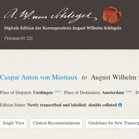
[Version-01-22]
to
Caspar Anton von Mastiaux
August Wilhelm v
Uerdingen
Amsterdam
Place of Dispatch:
· Place of Destination:
· D
GND
GND
Newly transcribed and labelled; double collated
Edition Status:
Single View
Citation Recommendations
Guidelines for New Transcri