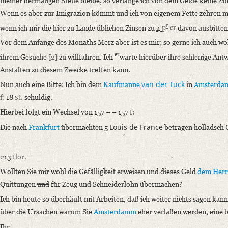
meiner dermaligen Stelle bleibe, so verlange ich von dem Gelde keine Zi
German
Wenn es aber zur Imigrazion kömmt und ich von eigenem Fette zehren mu
r
wenn ich mir die hier zu Lande üblichen Zinsen zu
4
p
cr
davon ausbitte
Editors
Vor dem Anfange des Monaths Merz aber ist es mir; so gerne ich auch wo
Bamberg, Claudia
Varwig, Olivia
er
ihrem Gesuche
[2]
zu willfahren. Ich
warte hierüber ihre schlenige Antw
Anstalten zu diesem Zwecke treffen kann.
van der Tuck
Nun auch eine Bitte: Ich bin dem
Kaufmanne
in
Amsterda
st.
f:
18
schuldig.
Hierbei folgt ein Wechsel von 157 – – 157
f:
Louis de France
Die nach
Frankfurt
übermachten 5
betragen holladsch
–
213
flor.
Wollten Sie mir wohl die Gefälligkeit erweisen und dieses Geld
dem Her
Quittungen
und
für Zeug und Schneiderlohn übermachen?
Ich bin heute so überhäuft mit Arbeiten, daß ich weiter nichts sagen kann,
über die Ursachen warum Sie
Amsterdamm
eher verlaßen werden, eine 
Ihr