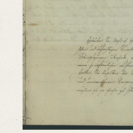
Language
German
Editors
Bamberg, Claudia
Varwig, Olivia