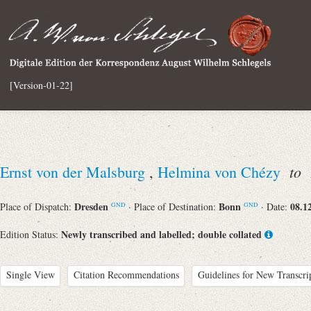
[Version-01-22]
to
Ernst von der Malsburg
,
Helmina von Chézy
A
Dresden
Bonn
08.1
Place of Dispatch:
· Place of Destination:
· Date:
GND
GND
Newly transcribed and labelled; double collated
Edition Status:
Single View
Citation Recommendations
Guidelines for New Transcri