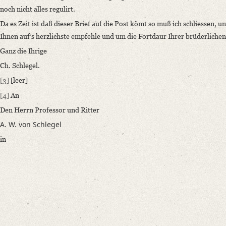
Theurster Bruder!
noch nicht alles regulirt.
Ihrem Wunsche zu folge, will ich Ihnen gleich Nachricht geben von den 
Da es Zeit ist daß dieser Brief auf die Post kömt so muß ich schliessen, 
Language
Ihnen auf’s herzlichste empfehle und um die Fortdaur Ihrer brüderlichen 
German
Ganz die Ihrige
Ch. Schlegel.
Editors
Funk, Gerald
[3]
[leer]
Varwig, Olivia
[4]
An
Den Herrn Professor und Ritter
A. W. von Schlegel
in