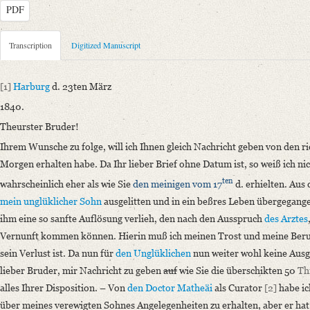
PDF
Metadata Concerning Header
Transcription
Digitized Manuscript
Sender: Charlotte Schlegel
Recipient: August Wilhelm von Schlegel
[1]
Harburg
d. 23ten März
Place of Dispatch: Harburg, Elbe
GND
1840.
Place of Destination: Bonn
GND
Theurster Bruder!
Date: 23.03.1840
Ihrem Wunsche zu folge, will ich Ihnen gleich Nachricht geben von den r
Notations: Empfangsort erschlossen.
Morgen erhalten habe. Da Ihr lieber Brief ohne Datum ist, so weiß ich ni
Manuscript
ten
wahrscheinlich eher als wie Sie
den meinigen vom 17
d. erhielten. Aus
Provider: Dresden, Sächsische Landesbibliothek - Staats- und Universitä
mein unglüklicher Sohn
ausgelitten und in ein beßres Leben übergegangen
OAI Id: DE-1a-34097
ihm eine so sanfte Auflösung verlieh, den nach den Ausspruch
des Arztes
Classification Number: Mscr.Dresd.e.90,XIX,Bd.23,Nr.22
Vernunft kommen können. Hierin muß ich meinen Trost und meine Beru
Number of Pages: 2S. auf Doppelbl., hs. m. U. u. Adresse
sein Verlust ist. Da nun für
den Unglüklichen
nun weiter wohl keine Ausga
Format: 22,5 x 13,4 cm
lieber Bruder, mir Nachricht zu geben
auf
wie Sie die überschikten 50
Th
Incipit: „[1] Harburg d. 23ten März
alles Ihrer Disposition. – Von
den Doctor Matheäi
als Curator
[2]
habe ic
1840.
über meines verewigten Sohnes Angelegenheiten zu erhalten, aber er hat n