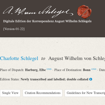
[Version-01-22]
to
Charlotte Schlegel
August Wilhelm von Schle
Harburg, Elbe
Bonn
Place of Dispatch:
· Place of Destination:
· Dat
GND
GND
Newly transcribed and labelled; double collated
Edition Status:
Single View
Citation Recommendations
Guidelines for New Transcri